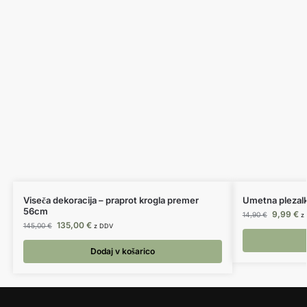
Viseča dekoracija – praprot krogla premer
Umetna plezalk
56cm
9,99
€
14,90
€
z
135,00
€
145,00
€
z DDV
Dodaj v košarico