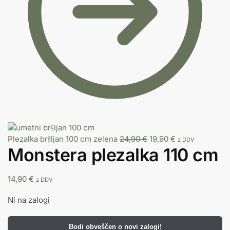
Plezalka bršljan 100 cm zelena
24,90
€
19,90
€
z DDV
Monstera plezalka 110 cm
14,90
€
z DDV
Ni na zalogi
Bodi obveščen o novi zalogi!