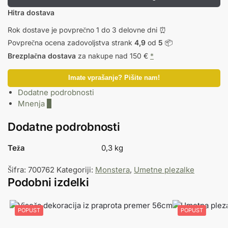
Hitra dostava
Rok dostave je povprečno 1 do 3 delovne dni ⏰
Povprečna ocena zadovoljstva strank
4,9
od
5
📦
Brezplačna dostava
za nakupe nad 150 €
*
Imate vprašanje? Pišite nam!
Dodatne podrobnosti
Mnenja
0
Dodatne podrobnosti
Teža
0,3 kg
Šifra:
700762
Kategoriji:
Monstera
,
Umetne plezalke
Podobni izdelki
POPUST
POPUST