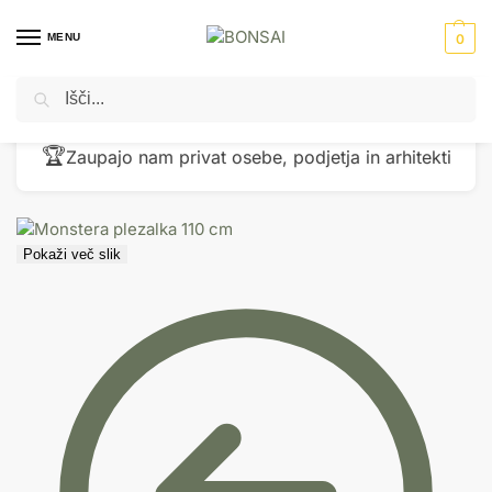
MENU
0
Iskanje
Domov
Umetne rastline
Umetne plezalke
Monstera plezalka 110 cm
/
/
/
🏆
Zaupajo nam privat osebe, podjetja in arhitekti
Pokaži več slik