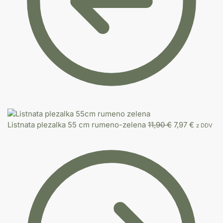
Listnata plezalka 55 cm rumeno-zelena
11,90
€
7,97
€
z DDV