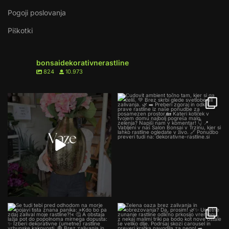
Pogoji poslovanja
Piškotki
bonsaidekorativnerastline
824
10.973