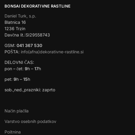
BONSAI DEKORATIVNE RASTLINE
Daniel Turk, s.p.
Blatnica 16
1236 Trzin
Davčna št.:SI29558743
GSM:
041 367 530
POŠTA:
info(afna)dekorativne-rastline.si
DELOVNI ČAS:
pon – čet:
9
h –
17
h
pet:
9
h –
15
h
sob.,ned.,prazniki: zaprto
Način plačila
Varstvo osebnih podatkov
Poštnina