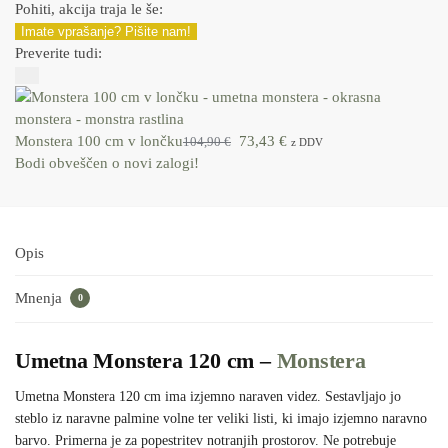
Pohiti, akcija traja le še:
Imate vprašanje? Pišite nam!
Preverite tudi:
Monstera 100 cm v lončku
73,43
€
104,90
€
z DDV
Bodi obveščen o novi zalogi!
Opis
Mnenja
0
Umetna Monstera 120 cm –
Monstera
Umetna Monstera 120 cm ima izjemno naraven videz. Sestavljajo jo
steblo iz naravne palmine volne ter veliki listi, ki imajo izjemno naravno
barvo. Primerna je za popestritev notranjih prostorov. Ne potrebuje