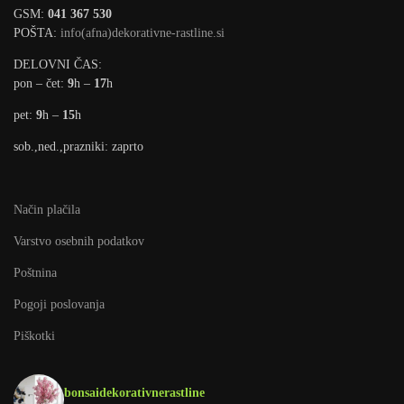
GSM:
041 367 530
POŠTA:
info(afna)dekorativne-rastline.si
DELOVNI ČAS:
pon – čet:
9
h –
17
h
pet:
9
h –
15
h
sob.,ned.,prazniki: zaprto
Način plačila
Varstvo osebnih podatkov
Poštnina
Pogoji poslovanja
Piškotki
bonsaidekorativnerastline