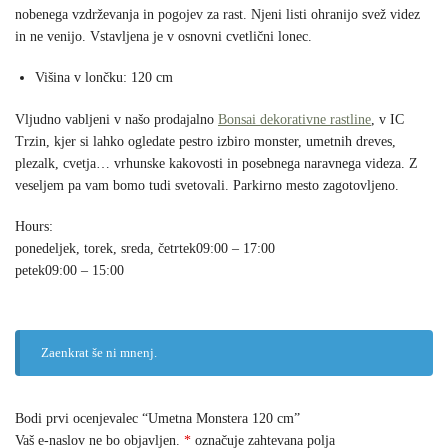
nobenega vzdrževanja in pogojev za rast. Njeni listi ohranijo svež videz
in ne venijo. Vstavljena je v osnovni cvetlični lonec.
Višina v lončku: 120 cm
Vljudno vabljeni v našo prodajalno
Bonsai dekorativne rastline
, v IC
Trzin, kjer si lahko ogledate pestro izbiro monster, umetnih dreves,
plezalk, cvetja… vrhunske kakovosti in posebnega naravnega videza. Z
veseljem pa vam bomo tudi svetovali. Parkirno mesto zagotovljeno.
Hours:
ponedeljek, torek, sreda, četrtek
09:00 – 17:00
petek
09:00 – 15:00
Zaenkrat še ni mnenj.
Bodi prvi ocenjevalec “Umetna Monstera 120 cm”
Vaš e-naslov ne bo objavljen.
*
označuje zahtevana polja