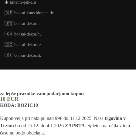
🎄
umetne-jelke.si
🇩🇪
bonsai-kunstblumen.de
🇭🇷
bonsai-dekor.hr
🇭🇺
bonsai-dekor.hu
🇨🇿
bonsai-dekor.cz
🇸🇰
bonsai-dekor.sk
za lepše praznike vam podarjamo kupon
10 EUR
KODA: BOZIC10
Kupon velja pri nakupu nad 99€ do 31.12.2025. Naša
trgovina v
Trzinu
bo od 25.12. do 4.1.2026
ZAPRTA
. Spletna naročila v tem
času ne bodo obdelana.