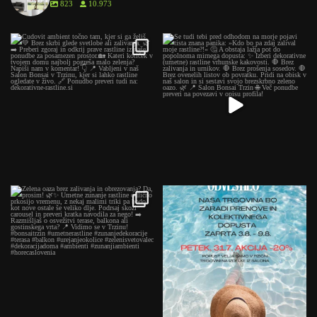
823
10.973