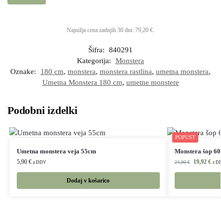
Najnižja cena zadnjih 30 dni:
79,20
€
.
Šifra:
840291
Kategorija:
Monstera
Oznake:
180 cm
,
monstera
,
monstera rastlina
,
umetna monstera
,
Umetna Monstera 180 cm
,
umetne monstere
Podobni izdelki
POPUST
Umetna monstera veja 55cm
Monstera šop 60
5,90
€
19,92
€
24,90
€
z DDV
z D
Dodaj v košarico