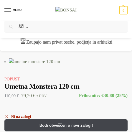
MENU
0
Iskanje
Domov
Umetne rastline
Monstera
Umetna Monstera 120 cm
/
/
/
🏆
Zaupajo nam privat osebe, podjetja in arhitekti
POPUST
Umetna Monstera 120 cm
79,20
€
Prihranite: €30.80 (28%)
110,00
€
z DDV
Ni na zalogi
Bodi obveščen o novi zalogi!