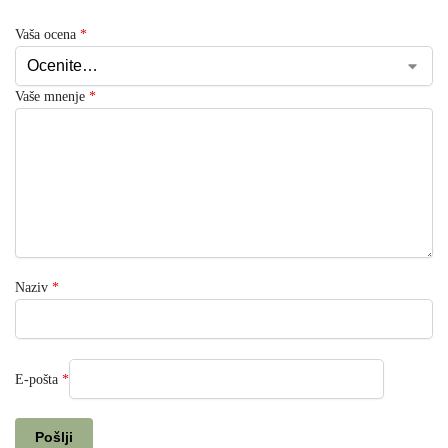
Vaša ocena
*
Vaše mnenje
*
Naziv
*
E-pošta
*