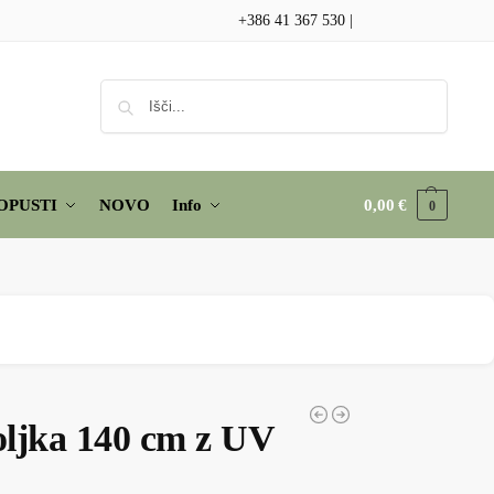
+386 41 367 530
|
Iskanje
OPUSTI
NOVO
Info
0,00
€
0
ljka 140 cm z UV