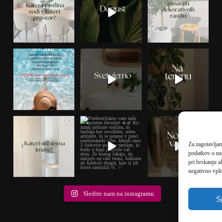
Za zagotavljan
podatkov o na
pri brskanju a
negativno vpli
Sledite nam na instagramu
S