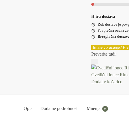
Hitra dostava
Rok dostave je pov
Povprečna ocena za
Brezplačna dostav
Imate vprašanje? Piš
Preverite tudi:
Cvetlični lonec Rim 
Dodaj v košarico
Opis
Dodatne podrobnosti
Mnenja
0