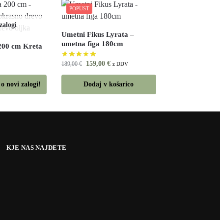
POPUST
Umetni Fikus Lyrata –
umetna figa 180cm
200 cm Kreta
159,00
€
189,00
€
z DDV
o novi zalogi!
Dodaj v košarico
KJE NAS NAJDETE