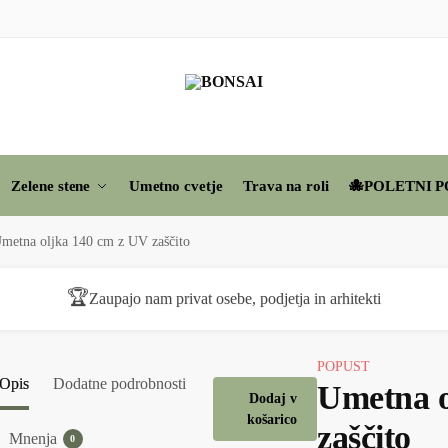
Zelene stene
Umetno cvetje
Trava na roli
🐙POLETNI P
metna oljka 140 cm z UV zaščito
🏆
Zaupajo nam privat osebe, podjetja in arhitekti
POPUST
Opis
Dodatne podrobnosti
Umetna o
Dodaj v
košarico
zaščito
Mnenja
0