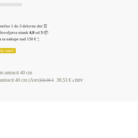
prečno 1 do 3 delovne dni ⏰
dovoljstva strank
4,9
od
5
📦
a
za nakupe nad 150 €
*
ite nam!
antracit 40 cm (Ares)
39,53
€
59,00
€
z DDV