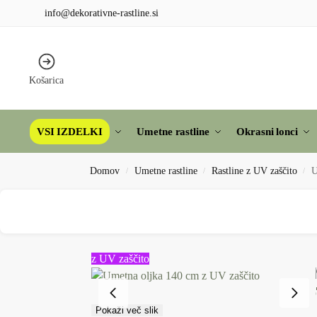
info@dekorativne-rastline.si
Košarica
VSI IZDELKI
Umetne rastline
Okrasni lonci
Domov
Umetne rastline
Rastline z UV zaščito
U
/
/
/
z UV zaščito
Pokaži več slik