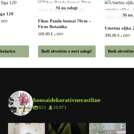
iga 120
Fikus Panda bonsai 70cm –
z DDV
Ficus Botanika
Umetna oljka 
169,00
€
z DDV
399,00
€
z DDV
 košarico
Bodi obveščen o novi zalogi!
Bodi obveščen 
bonsaidekorativnerastline
823
10.973