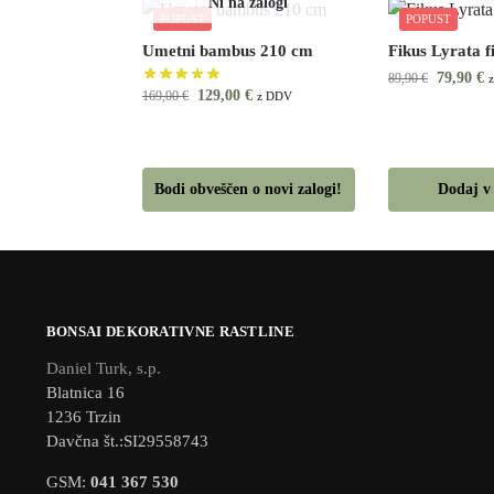
POPUST
POPUST
Umetni bambus 210 cm
Fikus Lyrata f
79,90
€
89,90
€
129,00
€
169,00
€
z DDV
Bodi obveščen o novi zalogi!
Dodaj v
BONSAI DEKORATIVNE RASTLINE
Daniel Turk, s.p.
Blatnica 16
1236 Trzin
Davčna št.:SI29558743
GSM:
041 367 530