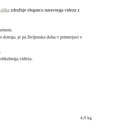
oljka
združuje eleganco naravnega videza z
šarmom.
 dotraja, je pa življenska doba v primerjavi v
.
stikalnega videza.
4,9 kg