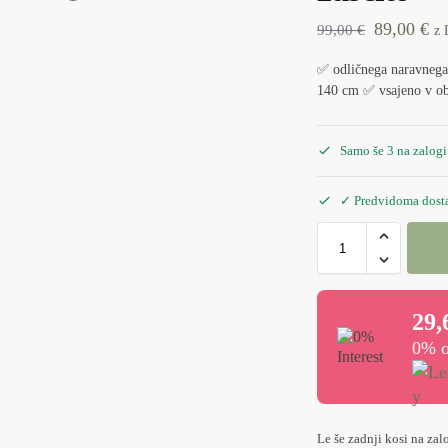
89,00
€
99,00
€
z
✅ odličnega naravnega
140 cm ✅ vsajeno v obt
Samo še 3 na zalogi
✓ Predvidoma dostav
29,
0% o
Le še zadnji kosi na zal