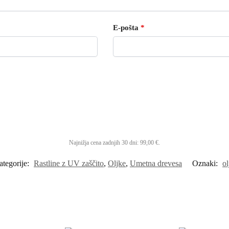
E-pošta
*
Najnižja cena zadnjih 30 dni:
99,00
€
.
ategorije:
Rastline z UV zaščito
,
Oljke
,
Umetna drevesa
Oznaki:
ol