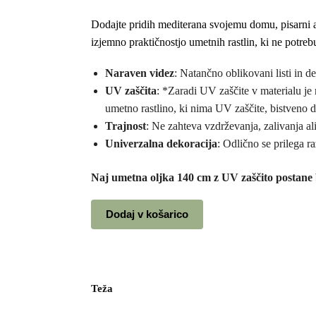
Dodajte pridih mediterana svojemu domu, pisarni 
izjemno praktičnostjo umetnih rastlin, ki ne potreb
Naraven videz
: Natančno oblikovani listi in d
UV zaščita
: *Zaradi UV zaščite v materialu je 
umetno rastlino, ki nima UV zaščite, bistveno d
Trajnost
: Ne zahteva vzdrževanja, zalivanja al
Univerzalna dekoracija
: Odlično se prilega 
Naj umetna oljka 140 cm z UV zaščito postane b
Dodaj v košarico
Teža