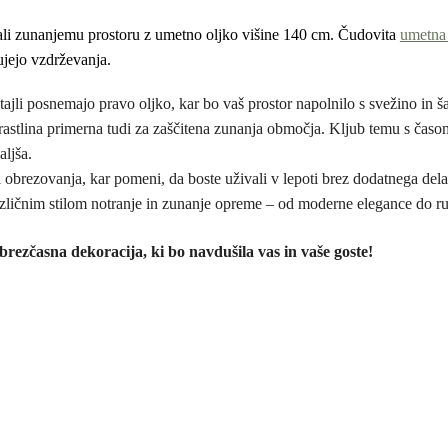
ali zunanjemu prostoru z umetno oljko višine 140 cm. Čudovita
umetna 
ujejo vzdrževanja.
etajli posnemajo pravo oljko, kar bo vaš prostor napolnilo s svežino in 
rastlina primerna tudi za zaščitena zunanja območja. Kljub temu s časom
aljša.
i obrezovanja, kar pomeni, da boste uživali v lepoti brez dodatnega dela
različnim stilom notranje in zunanje opreme – od moderne elegance do ru
rezčasna dekoracija, ki bo navdušila vas in vaše goste!