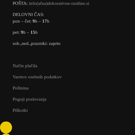
POŠTA:
info(afna)dekorativne-rastline.si
DELOVNI ČAS:
pon – čet:
9
h –
17
h
pet:
9
h –
15
h
sob.,ned.,prazniki: zaprto
Način plačila
Varstvo osebnih podatkov
Poštnina
Pogoji poslovanja
Piškotki