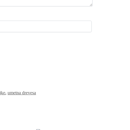
jke
,
umetna drevesa