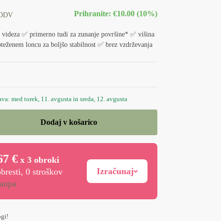
Prihranite: €10.00 (10%)
 DDV
 videza ✅ primerno tudi za zunanje površine* ✅ višina
eženem loncu za boljšo stabilnost ✅ brez vzdrževanja
a: med torek, 11. avgusta in sreda, 12. avgusta
Dodaj v košarico
67 €
x 3 obroki
Izračunaj
bresti, 0 stroškov
ogi!