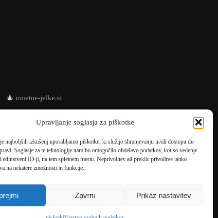
🎄
umetne-jelke.si
🇩🇪
bonsai-kunstblumen.de
Upravljanje soglasja za piškotke
🇭🇷
bonsai-dekor.hr
je najboljših izkušenj uporabljamo piškotke, ki služijo shranjevanju in/ali dostopu do
pravi. Soglasje za te tehnologije nam bo omogočilo obdelavo podatkov, kot so vedenje
🇭🇺
bonsai-dekor.hu
li edinstveni ID-ji, na tem spletnem mestu. Neprivolitev ali preklic privolitve lahko
va na nekatere zmožnosti in funkcije.
🇨🇿
bonsai-dekor.cz
🇸🇰
bonsai-dekor.sk
prejmi
Zavrni
Prikaz nastavitev
piskotki
Varstvo osebnih podatkov