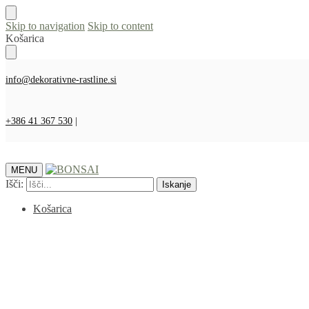
Skip to navigation
Skip to content
Košarica
info@dekorativne-rastline.si
+386 41 367 530
|
MENU
Išči:
Iskanje
Košarica