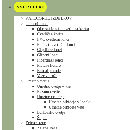
VSI IZDELKI
KATEGORIJE IZDELKOV
Okrasni lonci
Okrasni lonci – cvetlična korita
Cvetlična korita
PVC cvetlični lonci
Plehnati cvetlični lonci
Clayfibre lonci
Glineni lonci
Fiberglass lonci
Pletene košare
Bonsai posode
Vaze za rože
Umetno cvetje
Umetno cvetje – vse
Rezano cvetje
Umetne orhideje
Umetne orhideje v lončku
Umetne orhideje veje
Balkonsko cvetje
Šopki
Zelene stene
Zelene stene