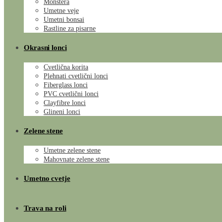
Monstera
Umetne veje
Umetni bonsai
Rastline za pisarne
Okrasni lonci
Cvetlična korita
Plehnati cvetlični lonci
Fiberglass lonci
PVC cvetlični lonci
Clayfibre lonci
Glineni lonci
Zelene stene
Umetne zelene stene
Mahovnate zelene stene
Umetno cvetje
Trava na roli