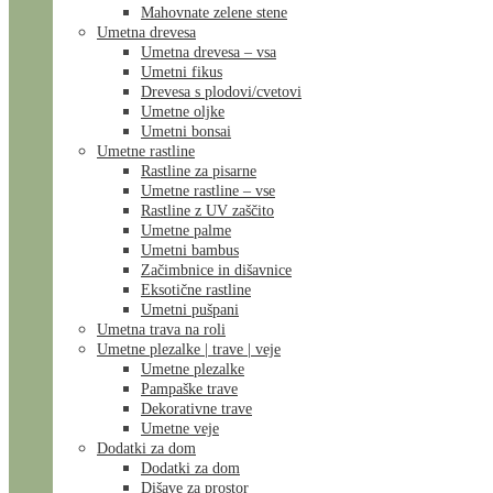
Mahovnate zelene stene
Umetna drevesa
Umetna drevesa – vsa
Umetni fikus
Drevesa s plodovi/cvetovi
Umetne oljke
Umetni bonsai
Umetne rastline
Rastline za pisarne
Umetne rastline – vse
Rastline z UV zaščito
Umetne palme
Umetni bambus
Začimbnice in dišavnice
Eksotične rastline
Umetni pušpani
Umetna trava na roli
Umetne plezalke | trave | veje
Umetne plezalke
Pampaške trave
Dekorativne trave
Umetne veje
Dodatki za dom
Dodatki za dom
Dišave za prostor