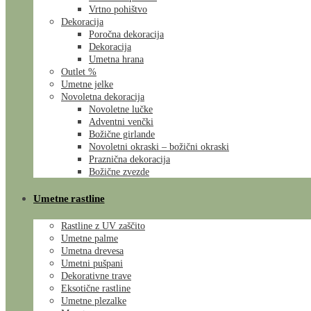
Vrtno pohištvo
Dekoracija
Poročna dekoracija
Dekoracija
Umetna hrana
Outlet %
Umetne jelke
Novoletna dekoracija
Novoletne lučke
Adventni venčki
Božične girlande
Novoletni okraski – božični okraski
Praznična dekoracija
Božične zvezde
Umetne rastline
Rastline z UV zaščito
Umetne palme
Umetna drevesa
Umetni pušpani
Dekorativne trave
Eksotične rastline
Umetne plezalke