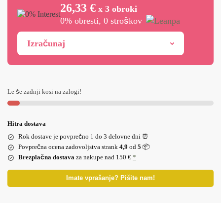
26,33 €
x 3 obroki
0% obresti, 0 stroškov
Izračunaj
Le še zadnji kosi na zalogi!
Hitra dostava
Rok dostave je povprečno 1 do 3 delovne dni ⏰
Povprečna ocena zadovoljstva strank
4,9
od
5
📦
Brezplačna dostava
za nakupe nad 150 €
*
Imate vprašanje? Pišite nam!