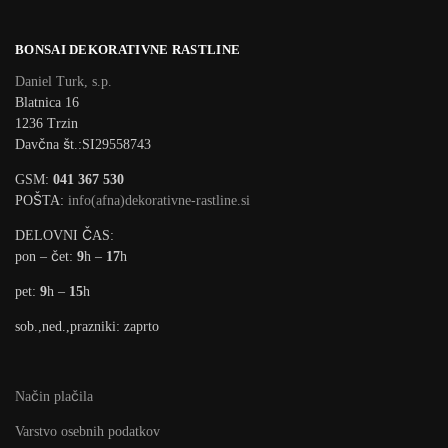
BONSAI DEKORATIVNE RASTLINE
Daniel Turk, s.p.
Blatnica 16
1236 Trzin
Davčna št.:SI29558743
GSM:
041 367 530
POŠTA:
info(afna)dekorativne-rastline.si
DELOVNI ČAS:
pon – čet:
9
h –
17
h
pet:
9
h –
15
h
sob.,ned.,prazniki: zaprto
Način plačila
Varstvo osebnih podatkov