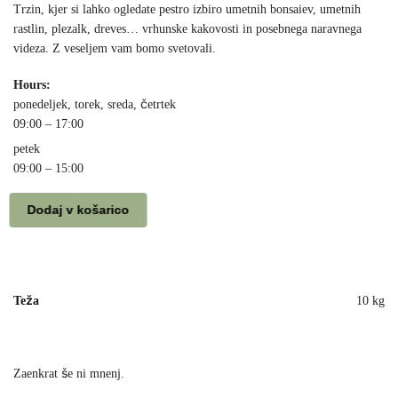
Trzin, kjer si lahko ogledate pestro izbiro umetnih bonsaiev, umetnih
rastlin, plezalk, dreves… vrhunske kakovosti in posebnega naravnega
videza. Z veseljem vam bomo svetovali.
Hours:
ponedeljek, torek, sreda, četrtek
09:00 – 17:00
petek
09:00 – 15:00
Dodaj v košarico
Teža
10 kg
Zaenkrat še ni mnenj.