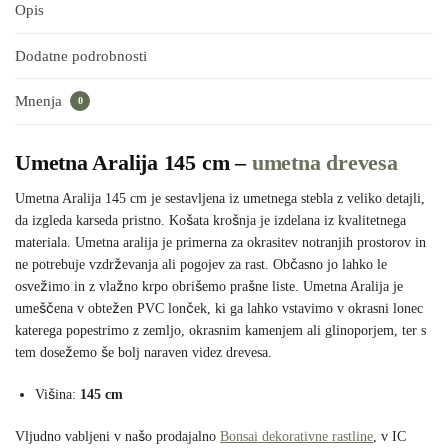
Opis
Dodatne podrobnosti
Mnenja
0
Umetna Aralija 145 cm –
umetna drevesa
Umetna Aralija 145 cm je sestavljena iz umetnega stebla z veliko detajli,
da izgleda karseda pristno. Košata krošnja je izdelana iz kvalitetnega
materiala. Umetna aralija je primerna za okrasitev notranjih prostorov in
ne potrebuje vzdrževanja ali pogojev za rast. Občasno jo lahko le
osvežimo in z vlažno krpo obrišemo prašne liste. Umetna Aralija je
umeščena v obtežen PVC lonček, ki ga lahko vstavimo v okrasni lonec
katerega popestrimo z zemljo, okrasnim kamenjem ali glinoporjem, ter s
tem dosežemo še bolj naraven videz drevesa.
Višina:
145 cm
Vljudno vabljeni v našo prodajalno
Bonsai dekorativne rastline
, v IC