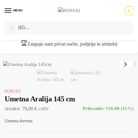
MENU
0
Iskanje
Domov
Umetne rastline
Umetna drevesa
Umetna Aralija 145 cm
/
/
/
🏆
Zaupajo nam privat osebe, podjetja in arhitekti
POPUST
Umetna Aralija 145 cm
79,00
€
Prihranite: €36.00 (31%)
115,00
€
z DDV
Umetna drevesa