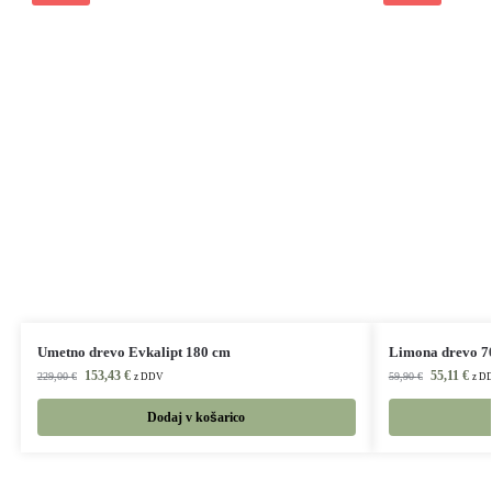
Umetno drevo Evkalipt 180 cm
Limona drevo 7
153,43
€
55,11
€
229,00
€
59,90
€
z DDV
z D
Dodaj v košarico