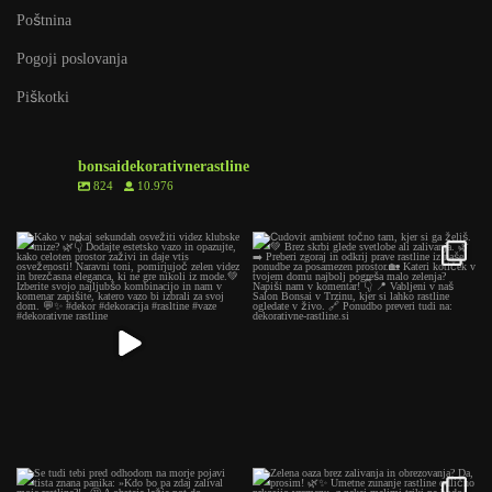
Poštnina
Pogoji poslovanja
Piškotki
bonsaidekorativnerastline
824
10.976