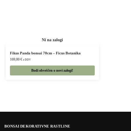
Fikus Panda bonsai 70cm – Ficus Botanika
169,00
€
z DDV
Bodi obveščen o novi zalogi!
BONSAI DEKORATIVNE RASTLINE