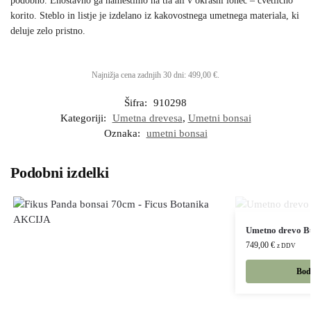
podobno. Enostavno ga namestimo na tla ali v okrasni lonec – cvetlično
korito. Steblo in listje je izdelano iz kakovostnega umetnega materiala, ki
deluje zelo pristno.
Najnižja cena zadnjih 30 dni:
499,00
€
.
Šifra:
910298
Kategoriji:
Umetna drevesa
,
Umetni bonsai
Oznaka:
umetni bonsai
Podobni izdelki
Umetno drevo Bu
749,00
€
z DDV
Bodi