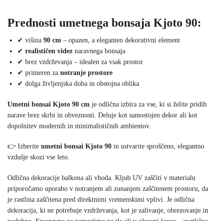
Prednosti umetnega bonsaja Kjoto 90:
✔ višina
90 cm
– opazen, a eleganten dekorativni element
✔
realističen videz
naravnega bonsaja
✔ brez vzdrževanja – idealen za vsak prostor
✔ primeren za
notranje prostore
✔ dolga življenjska doba in obstojna oblika
Umetni bonsai Kjoto 90 cm
je odlična izbira za vse, ki si želite pridih
narave brez skrbi in obveznosti. Deluje kot samostojen dekor ali kot
dopolnitev modernih in minimalističnih ambientov.
👉 Izberite
umetni bonsai Kjoto 90
in ustvarite sproščeno, elegantno
vzdušje skozi vse leto.
Odlična dekoracije balkona ali vhoda. Kljub UV zaščiti v materialu
priporočamo uporabo v notranjem ali zunanjem zaščitenem prostoru, da
je rastlina zaščitena pred direktnimi vremenskimi vplivi. Je odlična
dekoracija, ki ne potrebuje vzdrževanja, kot je zalivanje, obrezovanje in