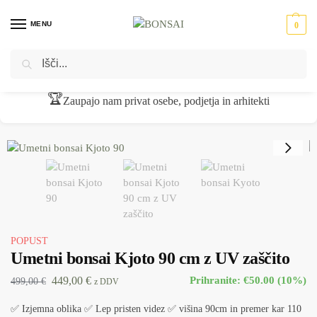
MENU
0
Iskanje
Domov
Umetne rastline
Umetna drevesa
Umetni bonsai Kjoto 90 cm z UV zaščito
/
/
/
🏆
Zaupajo nam privat osebe, podjetja in arhitekti
POPUST
Umetni bonsai Kjoto 90 cm z UV zaščito
449,00
€
Prihranite: €50.00 (10%)
499,00
€
z DDV
✅ Izjemna oblika ✅ Lep pristen videz ✅ višina 90cm in premer kar 110