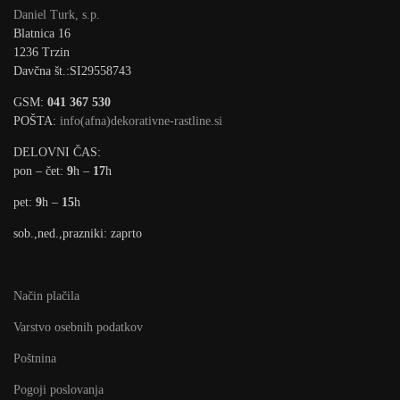
Daniel Turk, s.p.
Blatnica 16
1236 Trzin
Davčna št.:SI29558743
GSM:
041 367 530
POŠTA:
info(afna)dekorativne-rastline.si
DELOVNI ČAS:
pon – čet:
9
h –
17
h
pet:
9
h –
15
h
sob.,ned.,prazniki: zaprto
Način plačila
Varstvo osebnih podatkov
Poštnina
Pogoji poslovanja