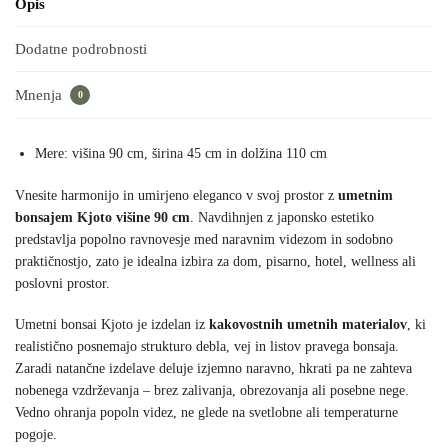
Opis
Dodatne podrobnosti
Mnenja
0
Mere: višina 90 cm, širina 45 cm in dolžina 110 cm
Vnesite harmonijo in umirjeno eleganco v svoj prostor z
umetnim
bonsajem Kjoto višine 90 cm
. Navdihnjen z japonsko estetiko
predstavlja popolno ravnovesje med naravnim videzom in sodobno
praktičnostjo, zato je idealna izbira za dom, pisarno, hotel, wellness ali
poslovni prostor.
Umetni bonsai Kjoto je izdelan iz
kakovostnih umetnih materialov
, ki
realistično posnemajo strukturo debla, vej in listov pravega bonsaja.
Zaradi natančne izdelave deluje izjemno naravno, hkrati pa ne zahteva
nobenega vzdrževanja – brez zalivanja, obrezovanja ali posebne nege.
Vedno ohranja popoln videz, ne glede na svetlobne ali temperaturne
pogoje.