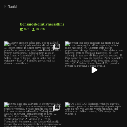
Piškotki
bonsaidekorativnerastline
823
10.976