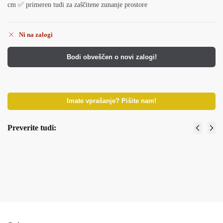
cm ✅ primeren tudi za zaščitene zunanje prostore
Ni na zalogi
Bodi obveščen o novi zalogi!
Imate vprašanje? Pišite nam!
Preverite tudi:
Fikus Panda bonsai 70cm - Ficus Botanika
169,00
€
z DDV
Bodi obveščen o novi zalogi!