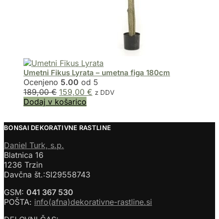
Umetni Fikus Lyrata – umetna figa 180cm
Ocenjeno
5.00
od 5
189,00
€
159,00
€
z DDV
Dodaj v košarico
BONSAI DEKORATIVNE RASTLINE
Daniel Turk, s.p.
Blatnica 16
1236 Trzin
Davčna št.:SI29558743
GSM:
041 367 530
POŠTA:
info(afna)dekorativne-rastline.si