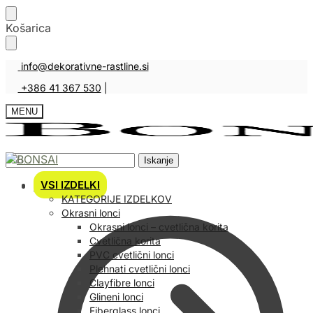
Košarica
info@dekorativne-rastline.si
+386 41 367 530
|
MENU
Iskanje
VSI IZDELKI
Košarica
KATEGORIJE IZDELKOV
Okrasni lonci
Okrasni lonci – cvetlična korita
Cvetlična korita
PVC cvetlični lonci
Plehnati cvetlični lonci
Clayfibre lonci
Glineni lonci
Fiberglass lonci