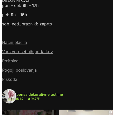
DELOVNI ČAS:
pon – čet:
9
h –
17
h
pet:
9
h –
15
h
sob.,ned.,prazniki: zaprto
Način plačila
Varstvo osebnih podatkov
Poštnina
Pogoji poslovanja
Piškotki
bonsaidekorativnerastline
824
10.975