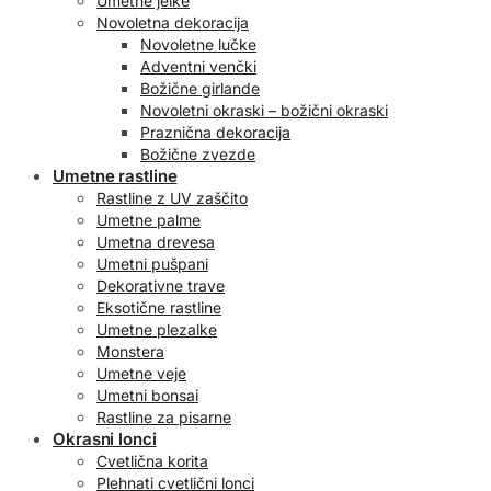
Umetne jelke
Novoletna dekoracija
Novoletne lučke
Adventni venčki
Božične girlande
Novoletni okraski – božični okraski
Praznična dekoracija
Božične zvezde
Umetne rastline
Rastline z UV zaščito
Umetne palme
Umetna drevesa
Umetni pušpani
Dekorativne trave
Eksotične rastline
Umetne plezalke
Monstera
Umetne veje
Umetni bonsai
Rastline za pisarne
Okrasni lonci
Cvetlična korita
Plehnati cvetlični lonci