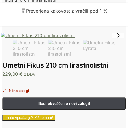
Fikus 210 cm lirastnolistni
🧾
Preverjena kakovost z vračili pod 1 %
Umetni Fikus 210 cm lirastnolistni
229,00
€
z DDV
Ni na zalogi
Bodi obveščen o novi zalogi!
Imate vprašanje? Pišite nam!