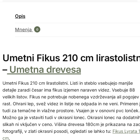
Opis
Mnenja
0
Umetni Fikus 210 cm lirastolistn
–
Umetna drevesa
Umetni Fikus 210 cm lirastolistni. Listi in steblo vsebujejo manjše
detajle zaradi česar ima fikus izjemen naraven videz. Vsebuje 88
velikih listov. Fikus ne potrebuje nobenega vzdrževanja ali pogojev
rast. Ohrani lep, svež videz in listje ne odpada in ne veni. Primeren 
tudi za temačne in vlažne prostore. Vsajen je v osnovni pvc lonček.
Možno ga je vstaviti tudi v okrasni lonec. Okrasni lonec na dodatni
slikah ni vključen v ceno. Višina drevesa 180cm je prikazana na zad
fotografiji, v zlati okrasni posodi, ogledati se lahko tu:
Fikus Lyrata 
cm
.