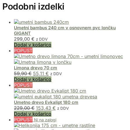
Podobni izdelki
Umetni bambus 240 cm v osnovnem pvc lončku
GIGANT
299,00
€
z DDV
Dodaj v košarico
POPUST
Limona drevo 70 cm
59,90
€
55,11
€
z DDV
Dodaj v košarico
POPUST
Umetno drevo Evkalipt 180 cm
229,00
€
153,43
€
z DDV
Dodaj v košarico
POPUST