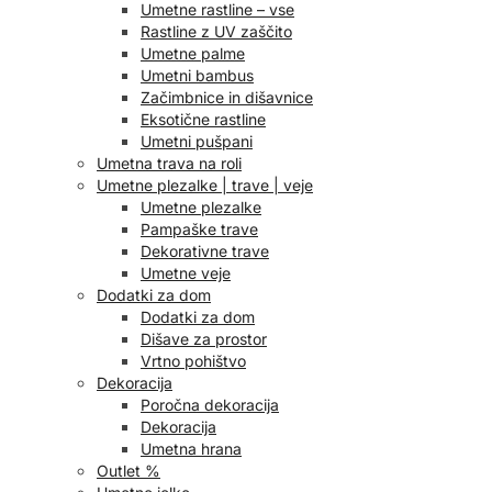
Umetne rastline – vse
Rastline z UV zaščito
Umetne palme
Umetni bambus
Začimbnice in dišavnice
Eksotične rastline
Umetni pušpani
Umetna trava na roli
Umetne plezalke | trave | veje
Umetne plezalke
Pampaške trave
Dekorativne trave
Umetne veje
Dodatki za dom
Dodatki za dom
Dišave za prostor
Vrtno pohištvo
Dekoracija
Poročna dekoracija
Dekoracija
Umetna hrana
Outlet %