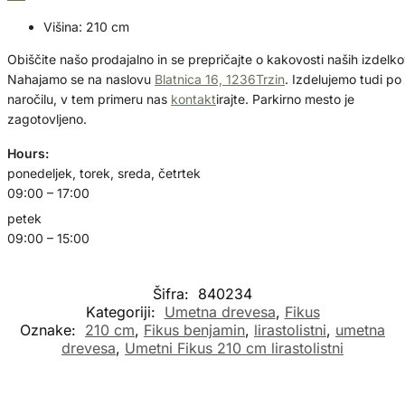
Višina: 210 cm
Obiščite našo prodajalno in se prepričajte o kakovosti naših izdelko
Nahajamo se na naslovu
Blatnica 16, 1236Trzin
. Izdelujemo tudi po
naročilu, v tem primeru nas
kontakt
irajte. Parkirno mesto je
zagotovljeno.
Hours:
ponedeljek, torek, sreda, četrtek
09:00 – 17:00
petek
09:00 – 15:00
Šifra:
840234
Kategoriji:
Umetna drevesa
,
Fikus
Oznake:
210 cm
,
Fikus benjamin
,
lirastolistni
,
umetna
drevesa
,
Umetni Fikus 210 cm lirastolistni