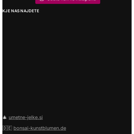
KJE NAS NAJDETE
🎄
umetne-jelke.si
🇩🇪
bonsai-kunstblumen.de