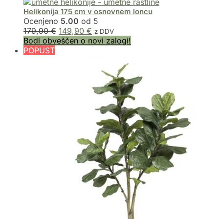
Helikonija 175 cm v osnovnem loncu
Ocenjeno
5.00
od 5
179,90
€
149,90
€
z DDV
Bodi obveščen o novi zalogi!
POPUST