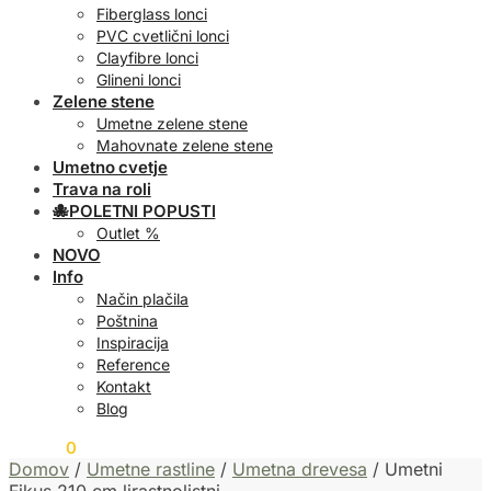
Fiberglass lonci
PVC cvetlični lonci
Clayfibre lonci
Glineni lonci
Zelene stene
Umetne zelene stene
Mahovnate zelene stene
Umetno cvetje
Trava na roli
🐙POLETNI POPUSTI
Outlet %
NOVO
Info
Način plačila
Poštnina
Inspiracija
Reference
Kontakt
Blog
0,00
€
0
Domov
/
Umetne rastline
/
Umetna drevesa
/
Umetni