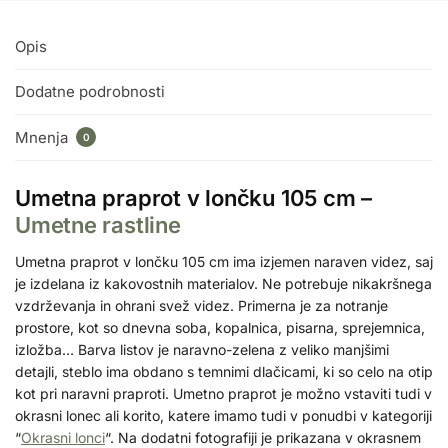
Opis
Dodatne podrobnosti
Mnenja
0
Umetna praprot v lončku 105 cm –
Umetne rastline
Umetna praprot v lončku 105 cm ima izjemen naraven videz, saj
je izdelana iz kakovostnih materialov. Ne potrebuje nikakršnega
vzdrževanja in ohrani svež videz. Primerna je za notranje
prostore, kot so dnevna soba, kopalnica, pisarna, sprejemnica,
izložba… Barva listov je naravno-zelena z veliko manjšimi
detajli, steblo ima obdano s temnimi dlačicami, ki so celo na otip
kot pri naravni praproti. Umetno praprot je možno vstaviti tudi v
okrasni lonec ali korito, katere imamo tudi v ponudbi v kategoriji
“
Okrasni lonci
“. Na dodatni fotografiji je prikazana v okrasnem