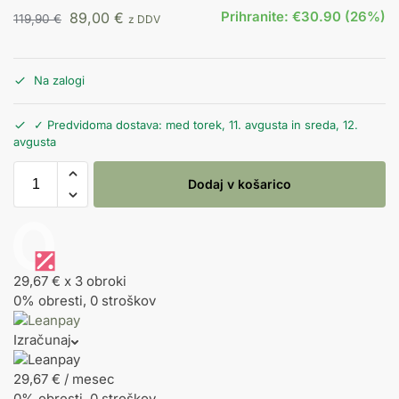
Prihranite: €30.90 (26%)
89,00
€
119,90
€
z DDV
Na zalogi
✓ Predvidoma dostava: med torek, 11. avgusta in sreda, 12.
avgusta
Dodaj v košarico
29,67 €
x 3 obroki
0% obresti, 0 stroškov
Izračunaj
29,67
€
/ mesec
0% obresti, 0 stroškov