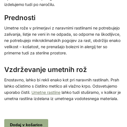
izdelujemo tudi po naročilu.
Prednosti
Umetne rože v primerjavi z naravnimi rastlinami ne potrebujejo
zalivanja, listje ne veni in ne odpada, so odporne na škodljivce,
ne potrebujejo mikroklimatskih pogojev za rast, obdržijo enako
velikost – košatost, ne prenašajo bolezni in alergij ter so
primerne tudi za sterilne prostore.
Vzdrževanje umetnih rož
Enostavno, lahko bi rekli enako kot pri naravnih rastlinah. Prah
lahko očistimo s čistilno metlico ali vlažno krpo. Odsvetujemo
uporabo čistil.
Umetne rastline
lahko tudi stuširamo, v kolikor je
umetna rastlina izdelana iz umetnega vodotesnega materiala.
Dodaj v košarico