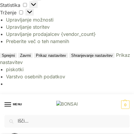
Statistika
Trženje
Upravljanje možnosti
Upravljanje storitev
Upravljanje prodajalcev {vendor_count}
Preberite več o teh namenih
Prikaz
Sprejmi
Zavrni
Prikaz nastavitev
Shranjevanje nastavitev
nastavitev
piskotki
Varstvo osebnih podatkov
MENU
0
Iskanje
Domov
Umetne rastline
Umetna drevesa
Umetna praprot v lončku 105 cm – AKCIJA
/
/
/