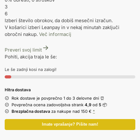
3
6
Izberi število obrokov, da dobiš mesečni izračun.
V košarici izberi Leanpay in v nekaj minutah zaključi
obročni nakup.
Več informacij
Preveri svoj limit
Pohiti, akcija traja le še:
Le še zadnji kosi na zalogi!
Hitra dostava
Rok dostave je povprečno 1 do 3 delovne dni ⏰
Povprečna ocena zadovoljstva strank
4,9
od
5
📦
Brezplačna dostava
za nakupe nad 150 €
*
Imate vprašanje? Pišite nam!