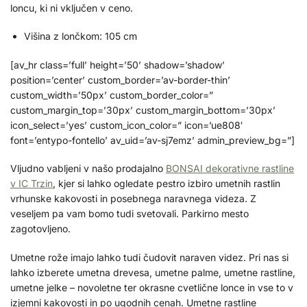
loncu, ki ni vključen v ceno.
Višina z lončkom: 105 cm
[av_hr class=’full’ height=’50’ shadow=’shadow’
position=’center’ custom_border=’av-border-thin’
custom_width=’50px’ custom_border_color=”
custom_margin_top=’30px’ custom_margin_bottom=’30px’
icon_select=’yes’ custom_icon_color=” icon=’ue808′
font=’entypo-fontello’ av_uid=’av-sj7emz’ admin_preview_bg=”]
Vljudno vabljeni v našo prodajalno
BONSAI dekorativne rastline
v IC Trzin
, kjer si lahko ogledate pestro izbiro umetnih rastlin
vrhunske kakovosti in posebnega naravnega videza. Z
veseljem pa vam bomo tudi svetovali. Parkirno mesto
zagotovljeno.
Umetne rože imajo lahko tudi čudovit naraven videz. Pri nas si
lahko izberete umetna drevesa, umetne palme, umetne rastline,
umetne jelke – novoletne ter okrasne cvetlične lonce in vse to v
izjemni kakovosti in po ugodnih cenah. Umetne rastline