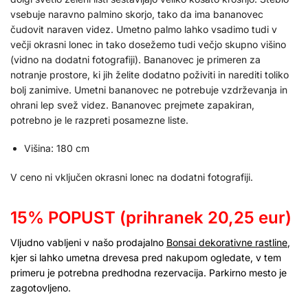
vsebuje naravno palmino skorjo, tako da ima bananovec
čudovit naraven videz. Umetno palmo lahko vsadimo tudi v
večji okrasni lonec in tako dosežemo tudi večjo skupno višino
(vidno na dodatni fotografiji). Bananovec je primeren za
notranje prostore, ki jih želite dodatno poživiti in narediti toliko
bolj zanimive. Umetni bananovec ne potrebuje vzdrževanja in
ohrani lep svež videz. Bananovec prejmete zapakiran,
potrebno je le razpreti posamezne liste.
Višina: 180 cm
V ceno ni vključen okrasni lonec na dodatni fotografiji.
15% POPUST (prihranek 20,25 eur)
Vljudno vabljeni v našo prodajalno
Bonsai dekorativne rastline
,
kjer si lahko umetna drevesa pred nakupom ogledate, v tem
primeru je potrebna predhodna rezervacija. Parkirno mesto je
zagotovljeno.