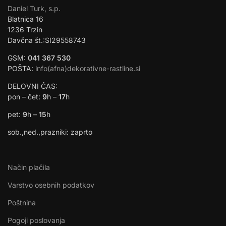
Daniel Turk, s.p.
Blatnica 16
1236 Trzin
Davčna št.:SI29558743
GSM:
041 367 530
POŠTA:
info(afna)dekorativne-rastline.si
DELOVNI ČAS:
pon – čet:
9
h –
17
h
pet:
9
h –
15
h
sob.,ned.,prazniki: zaprto
Način plačila
Varstvo osebnih podatkov
Poštnina
Pogoji poslovanja