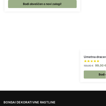
Bodi obveščen o novi zalogi!
Umetna drace
99,00
159,90
€
Bodi 
BONSAI DEKORATIVNE RASTLINE