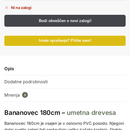
Ni na zalogi
Bodi obveščen o novi zalogi!
Imate vprašanje? Pišite nam!
Opis
Dodatne podrobnosti
Mnenja
0
Bananovec 180cm –
umetna drevesa
Bananovec 180cm je vsajen je v osnovno PVC posodo. Njegovi
dolgi svetlo zeleni listi sestavljajo veliko košato krošnjo. Steblo