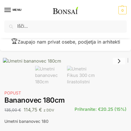
MENU
0
Iskanje
Domov
Umetne rastline
Umetne palme
Bananovec 180cm
/
/
/
🏆
Zaupajo nam privat osebe, podjetja in arhitekti
POPUST
Bananovec 180cm
Prihranite: €20.25 (15%)
114,75
€
135,00
€
z DDV
Umetni bananovec 180