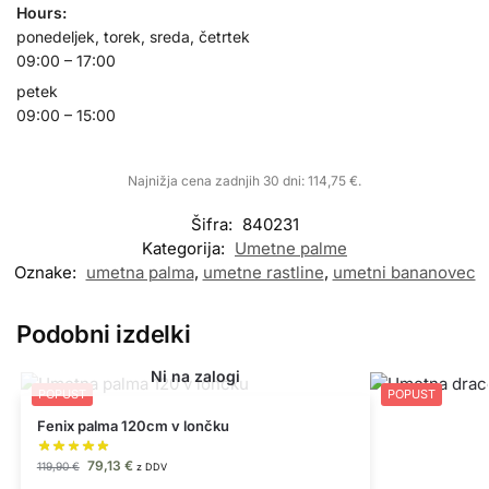
Hours:
ponedeljek, torek, sreda, četrtek
09:00 – 17:00
petek
09:00 – 15:00
Najnižja cena zadnjih 30 dni:
114,75
€
.
Šifra:
840231
Kategorija:
Umetne palme
Oznake:
umetna palma
,
umetne rastline
,
umetni bananovec
Podobni izdelki
POPUST
POPUST
Fenix palma 120cm v lončku
79,13
€
119,90
€
z DDV