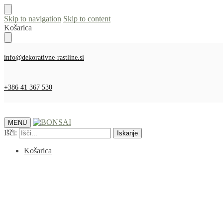
Skip to navigation
Skip to content
Košarica
info@dekorativne-rastline.si
+386 41 367 530
|
MENU
Išči:
Iskanje
Košarica