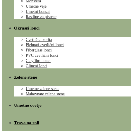
Monstera
Umetne veje
Umetni bonsai
Rastline za pisarne
Okrasni lonci
Cvetlična korita
Plehnati cvetlični lonci
Fiberglass lonci
PVC cvetlični lonci
Clayfibre lonci
Glineni lonci
Zelene stene
Umetne zelene stene
Mahovnate zelene stene
Umetno cvetje
Trava na roli