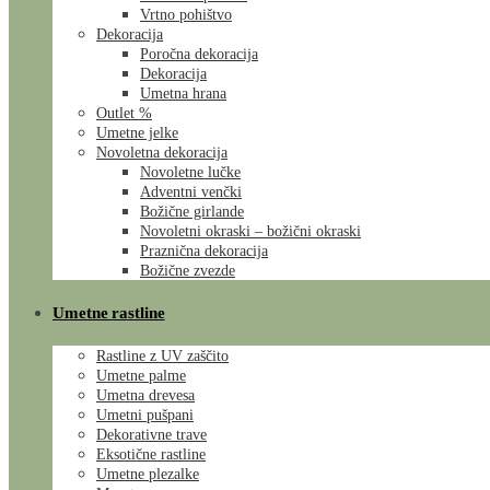
Vrtno pohištvo
Dekoracija
Poročna dekoracija
Dekoracija
Umetna hrana
Outlet %
Umetne jelke
Novoletna dekoracija
Novoletne lučke
Adventni venčki
Božične girlande
Novoletni okraski – božični okraski
Praznična dekoracija
Božične zvezde
Umetne rastline
Rastline z UV zaščito
Umetne palme
Umetna drevesa
Umetni pušpani
Dekorativne trave
Eksotične rastline
Umetne plezalke