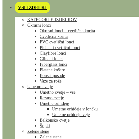
VSI IZDELKI
KATEGORIJE IZDELKOV
Okrasni lonci
Okrasni lonci – cvetlična korita
Cvetlična korita
PVC cvetlični lonci
Plehnati cvetlični lonci
Clayfibre lonci
Glineni lonci
Fiberglass lonci
Pletene košare
Bonsai posode
Vaze za rože
Umetno cvetje
Umetno cvetje – vse
Rezano cvetje
Umetne orhideje
Umetne orhideje v lončku
Umetne orhideje veje
Balkonsko cvetje
Šopki
Zelene stene
Zelene stene