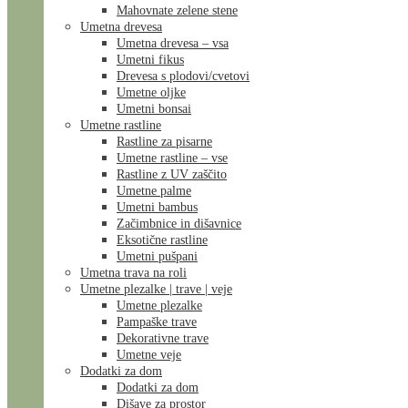
Mahovnate zelene stene
Umetna drevesa
Umetna drevesa – vsa
Umetni fikus
Drevesa s plodovi/cvetovi
Umetne oljke
Umetni bonsai
Umetne rastline
Rastline za pisarne
Umetne rastline – vse
Rastline z UV zaščito
Umetne palme
Umetni bambus
Začimbnice in dišavnice
Eksotične rastline
Umetni pušpani
Umetna trava na roli
Umetne plezalke | trave | veje
Umetne plezalke
Pampaške trave
Dekorativne trave
Umetne veje
Dodatki za dom
Dodatki za dom
Dišave za prostor