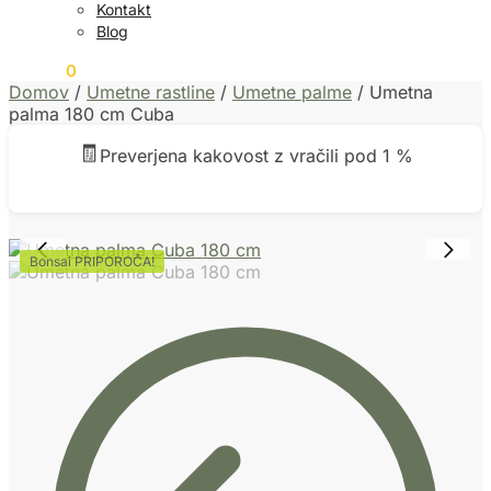
Kontakt
Blog
0,00
€
0
Domov
/
Umetne rastline
/
Umetne palme
/
Umetna
palma 180 cm Cuba
🧾
Preverjena kakovost z vračili pod 1 %
Bonsai PRIPOROČA!