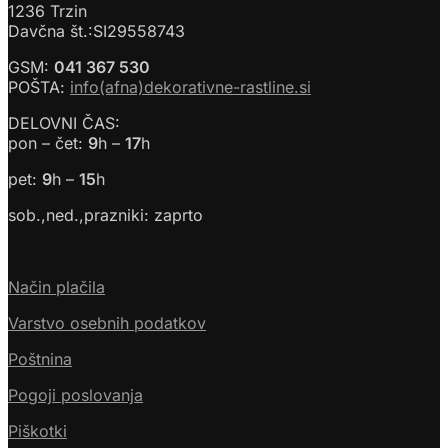
1236 Trzin
Davčna št.:SI29558743
GSM:
041 367 530
POŠTA:
info(afna)dekorativne-rastline.si
DELOVNI ČAS:
pon – čet:
9
h –
17
h
pet:
9
h –
15
h
sob.,ned.,prazniki: zaprto
Način plačila
Varstvo osebnih podatkov
Poštnina
Pogoji poslovanja
Piškotki