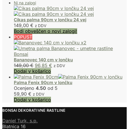
Cikas palma 90cm v lončku 24 vej
149,00
€
z DDV
Bodi obveščen o novi zalogi!
POPUST
Bananovec 140 cm v lončku
Izvirna
Trenutna
149,00
€
96,85
€
z DDV
cena
cena
Dodaj v košarico
je
je:
bila:
96,85 €.
Palma Fenix 90cm v lončku
Ocenjeno
149,00 €.
4.50
od 5
59,90
€
z DDV
Dodaj v košarico
BONSAI DEKORATIVNE RASTLINE
Daniel Turk, s.p.
Blatnica 16