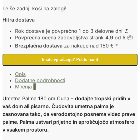
Le še zadnji kosi na zalogi!
Hitra dostava
Rok dostave je povprečno 1 do 3 delovne dni ⏰
Povprečna ocena zadovoljstva strank
4,9
od
5
📦
Brezplačna dostava
za nakupe nad 150 €
*
Imate vprašanje? Pišite nam!
Opis
Dodatne podrobnosti
Mnenja
1
Umetna Palma 180 cm Cuba –
dodajte tropski pridih v
vaš dom ali pisarno. Čudovita umetna palma je
zasnovana tako, da verodostojno posnema videz prave
palme. Palma ustvari prijetno in sproščujočo atmosfero
v vsakem prostoru.