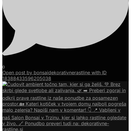
0
Open post by bonsaidekorativnerastline with ID
18388433596205038