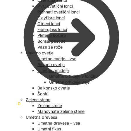
Cvetlična korita
PVC cvetlični lonci
Plehnati cvetlični lonci
Clayfibre lonci
Glineni lonci
Fiberglass lonci
Pletene košare
Bonsai posode
Vaze za rože
Umetno cvetje
Umetno cvetje – vse
Rezano cvetje
Umetne orhideje
Umetne orhideje v lončku
Umetne orhideje veje
Balkonsko cvetje
Šopki
Zelene stene
0,00
€
0
Zelene stene
Mahovnate zelene stene
Umetna drevesa
Umetna drevesa – vsa
Umetni fikus