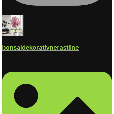
bonsaidekorativnerastline