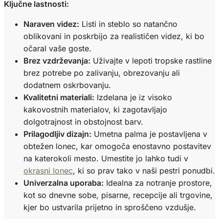
Ključne lastnosti:
Naraven videz:
Listi in steblo so natančno
oblikovani in poskrbijo za realističen videz, ki bo
očaral vaše goste.
Brez vzdrževanja:
Uživajte v lepoti tropske rastline
brez potrebe po zalivanju, obrezovanju ali
dodatnem oskrbovanju.
Kvalitetni materiali:
Izdelana je iz visoko
kakovostnih materialov, ki zagotavljajo
dolgotrajnost in obstojnost barv.
Prilagodljiv dizajn:
Umetna palma je postavljena v
obtežen lonec, kar omogoča enostavno postavitev
na katerokoli mesto. Umestite jo lahko tudi v
okrasni lonec
, ki so prav tako v naši pestri ponudbi.
Univerzalna uporaba:
Idealna za notranje prostore,
kot so dnevne sobe, pisarne, recepcije ali trgovine,
kjer bo ustvarila prijetno in sproščeno vzdušje.