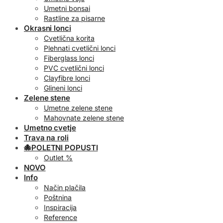
Umetni bonsai
Rastline za pisarne
Okrasni lonci
Cvetlična korita
Plehnati cvetlični lonci
Fiberglass lonci
PVC cvetlični lonci
Clayfibre lonci
Glineni lonci
Zelene stene
Umetne zelene stene
Mahovnate zelene stene
Umetno cvetje
Trava na roli
🐙POLETNI POPUSTI
Outlet %
NOVO
Info
Način plačila
Poštnina
Inspiracija
Reference