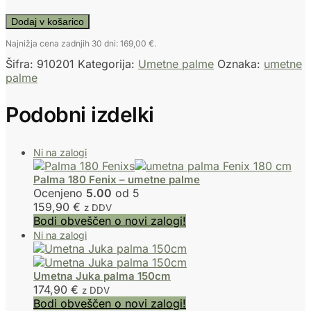
Dodaj v košarico
Najnižja cena zadnjih 30 dni:
169,00
€
.
Šifra:
910201
Kategorija:
Umetne palme
Oznaka:
umetne
palme
Podobni izdelki
Palma 180 Fenix – umetne palme
Ocenjeno
5.00
od 5
159,90
€
z DDV
Bodi obveščen o novi zalogi!
Umetna Juka palma 150cm
174,90
€
z DDV
Bodi obveščen o novi zalogi!