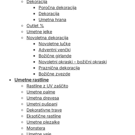
Dekoracija
Poročna dekoracija
Dekoracija
Umetna hrana
Outlet %
Umetne jelke
Novoletna dekoracija
Novoletne lučke
Adventni venčki
Božične girlande
Novoletni okraski – božični okraski
Praznična dekoracija
Božične zvezde
Umetne rastline
Rastline z UV zaščito
Umetne palme
Umetna drevesa
Umetni pušpani
Dekorativne trave
Eksotične rastline
Umetne plezalke
Monstera
Umetne veje