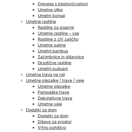
Drevesa s plodovi/cvetovi
Umetne oljke
Umetni bonsai
Umetne rastline
Rastline za pisarne
Umetne rastline – vse
Rastline z UV zaščito
Umetne palme
Umetni bambus
Začimbnice in dišavnice
Eksotične rastline
Umetni pušpani
Umetna trava na roli
Umetne plezalke | trave | veje
Umetne plezalke
Pampaške trave
Dekorativne trave
Umetne veje
Dodatki za dom
Dodatki za dom
Dišave za prostor
Vrtno pohištvo