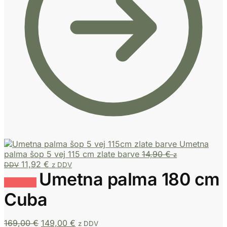
Umetna
palma šop 5 vej 115 cm zlate barve
14,90
€
z
11,92
€
DDV
z DDV
Umetna palma 180 cm
POPUST
Cuba
Izvirna
Trenutna
169,00
€
149,00
€
z DDV