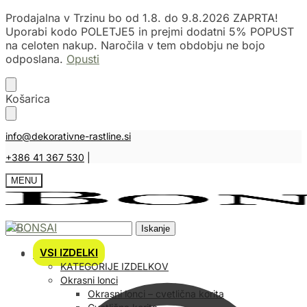
Prodajalna v Trzinu bo od 1.8. do 9.8.2026 ZAPRTA!
Uporabi kodo POLETJE5 in prejmi dodatni 5% POPUST
na celoten nakup. Naročila v tem obdobju ne bojo
odposlana.
Opusti
Skip
Skip
Košarica
to
to
navigation
content
info@dekorativne-rastline.si
+386 41 367 530
|
MENU
Išči:
Iskanje
VSI IZDELKI
Košarica
KATEGORIJE IZDELKOV
Okrasni lonci
Okrasni lonci – cvetlična korita