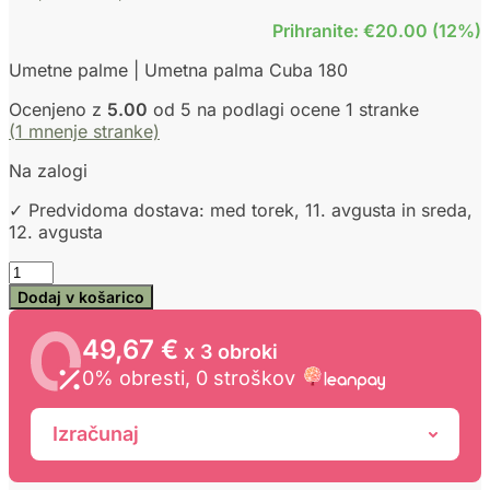
cena
cena
Prihranite: €20.00 (12%)
je
je:
bila:
149,00 €.
Umetne palme | Umetna palma Cuba 180
169,00 €.
Ocenjeno z
5.00
od 5 na podlagi ocene
1
stranke
(
1
mnenje stranke)
Na zalogi
✓ Predvidoma dostava: med torek, 11. avgusta in sreda,
12. avgusta
Umetna
palma
Dodaj v košarico
180
cm
49,67 €
x 3 obroki
Cuba
0% obresti, 0 stroškov
količina
Izračunaj