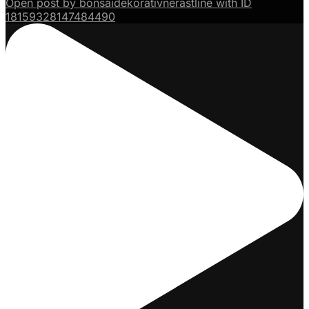
Open post by bonsaidekorativnerastline with ID
18159328147484490