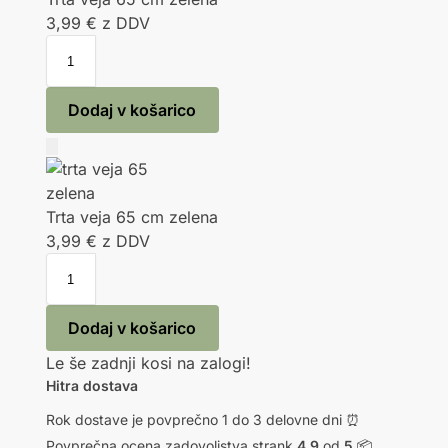
3,99
€
z DDV
Dodaj v košarico
Trta veja 65 cm zelena
3,99
€
z DDV
Dodaj v košarico
Le še zadnji kosi na zalogi!
Hitra dostava
Rok dostave je povprečno 1 do 3 delovne dni ⏰
Povprečna ocena zadovoljstva strank
4,9
od
5
📦