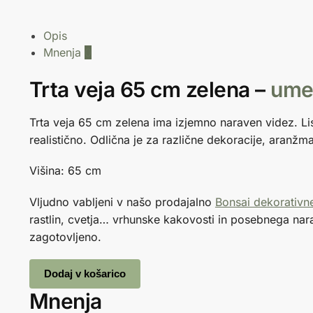
Opis
Mnenja
0
Trta veja 65 cm zelena –
ume
Trta veja 65 cm zelena ima izjemno naraven videz. List
realistično. Odlična je za različne dekoracije, aranžmaj
Višina: 65 cm
Vljudno vabljeni v našo prodajalno
Bonsai dekorativne
rastlin, cvetja… vrhunske kakovosti in posebnega na
zagotovljeno.
Dodaj v košarico
Mnenja