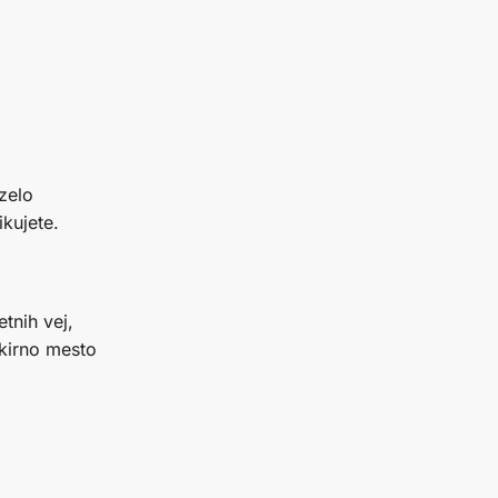
 zelo
ikujete.
etnih vej,
rkirno mesto