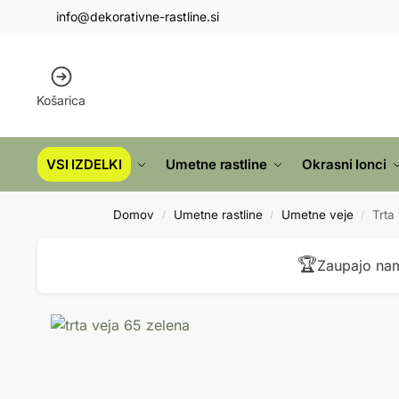
info@dekorativne-rastline.si
Košarica
VSI IZDELKI
Umetne rastline
Okrasni lonci
Domov
Umetne rastline
Umetne veje
Trta
/
/
/
🏆
Zaupajo nam 