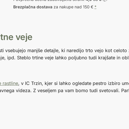
Brezplačna dostava
za nakupe nad 150 €
*
tne veje
i vsebujejo manjše detajle, ki naredijo trto vejo kot celoto
e, ipd. Steblo trtine veje lahko poljubno tudi krajšate in obl
 rastline
, v IC Trzin, kjer si lahko ogledate pestro izbiro um
ravnega videza. Z veseljem pa vam bomo tudi svetovali. Pa