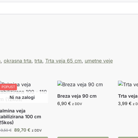
m
,
okrasna trta
,
trta
,
Trta veja 65 cm
,
umetne veje
POPUST
Breza veja 90 cm
Trta vej
6,90
€
3,99
€
z DDV
z 
almina veja
tabilizirana 100 cm
25kos)
89,70
€
49,50
€
z DDV