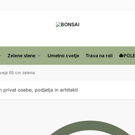
Zelene stene
Umetno cvetje
Trava na roli
🐙POLE
 veja 65 cm zelena
privat osebe, podjetja in arhitekti