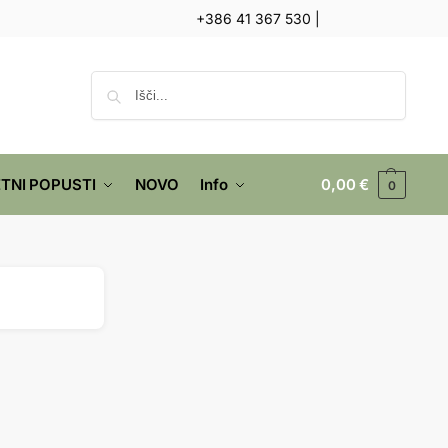
+386 41 367 530
|
Iskanje
TNI POPUSTI
NOVO
Info
0,00
€
0