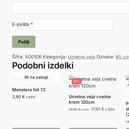
E-pošta
*
Šifra:
500106
Kategorija:
Umetne veje
Oznake:
65 c
Podobni izdelki
10%
Monstera list 72
Umetna veja cvetna
3,90
€
z DDV
krem 120cm
P
s
17,91
€
19,90
€
z DDV
z DDV
(
1