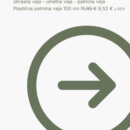
Plastična palmina veja 100 cm
11,90
€
9,52
€
z DDV