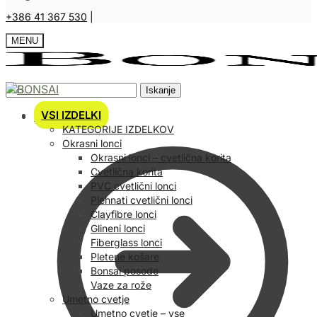
+386 41 367 530
|
MENU
Iskanje
VSI IZDELKI
Košarica
KATEGORIJE IZDELKOV
Okrasni lonci
Okrasni lonci – cvetlična korita
Cvetlična korita
PVC cvetlični lonci
Plehnati cvetlični lonci
Clayfibre lonci
Glineni lonci
Fiberglass lonci
Pletene košare
Bonsai posode
Vaze za rože
Umetno cvetje
Umetno cvetje – vse