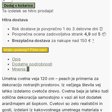
Dodaj v košarico
Ta izdelek se hitro prodaja!
Hitra dostava
Rok dostave je povprečno 1 do 3 delovne dni ⏰
Povprečna ocena zadovoljstva strank
4,9
od
5
📦
Brezplačna dostava
za nakupe nad 150 €
*
Imate vprašanje? Pišite nam!
Opis
Dodatne podrobnosti
Mnenja
0
Umetna cvetna veja 120 cm – peach je primerna za
dekoracijo notranjih prostorov. Iz večjega števila vej
lahko izdelamo cvetoče drevo. Cvetna beja je lahko tudi
odlična dekoracija samostojno v vazi ali kot dodatek
aranžmajem ali šopkom. Cvetovi so zelo realistični in
gosti, izdelani iz kakovostnega umetnega materiala v