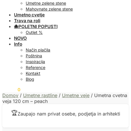
Umetne zelene stene
Mahovnate zelene stene
Umetno cvetje
Trava na roli
🐙POLETNI POPUSTI
Outlet %
NOVO
Info
Način plačila
Poštnina
Inspiracija
Reference
Kontakt
Blog
0,00
€
0
Domov
/
Umetne rastline
/
Umetne veje
/
Umetna cvetna
veja 120 cm – peach
🏆
Zaupajo nam privat osebe, podjetja in arhitekti