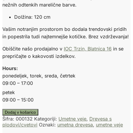
nežnih odtenkih marelične barve.
Dolžina: 120 cm
Vašim notranjim prostorom bo dodala trendovski pridih
in popestrila tudi najtemnejše kotičke. Brez vzdrževanja!
Obiščite našo prodajalno v
IOC Trzin, Blatnica 16
in se
prepričajte o kakovosti izdelkov.
Hours:
ponedeljek, torek, sreda, četrtek
09:00 – 17:00
petek
09:00 – 15:00
Dodaj v košarico
Šifra:
000132
Kategoriji:
Umetne veje
,
Drevesa s
plodovi/cvetovi
Oznaki:
umetna drevesa
,
umetne veje