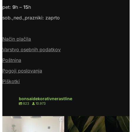
pet:
9
h –
15
h
sob.,ned.,prazniki: zaprto
Način plačila
Varstvo osebnih podatkov
Poštnina
Pogoji poslovanja
Piškotki
bonsaidekorativnerastline
823
10.973