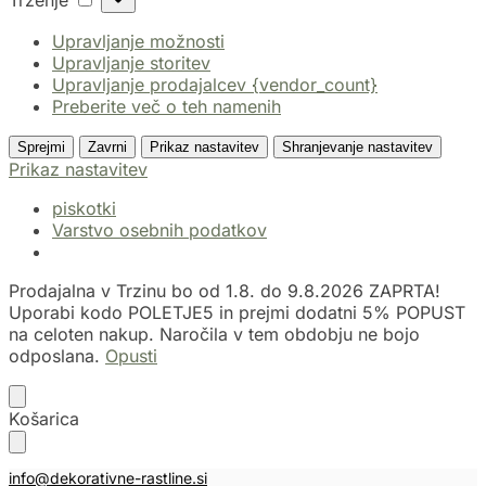
Trženje
Upravljanje možnosti
Upravljanje storitev
Upravljanje prodajalcev {vendor_count}
Preberite več o teh namenih
Sprejmi
Zavrni
Prikaz nastavitev
Shranjevanje nastavitev
Prikaz nastavitev
piskotki
Varstvo osebnih podatkov
Prodajalna v Trzinu bo od 1.8. do 9.8.2026 ZAPRTA!
Uporabi kodo POLETJE5 in prejmi dodatni 5% POPUST
na celoten nakup. Naročila v tem obdobju ne bojo
odposlana.
Opusti
Košarica
info@dekorativne-rastline.si