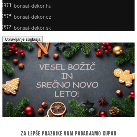
🇭🇺
bonsai-dekor.hu
🇨🇿
bonsai-dekor.cz
🇸🇰
bonsai-dekor.sk
Upravljanje soglasja
ZA LEPŠE PRAZNIKE VAM PODARJAMO KUPON