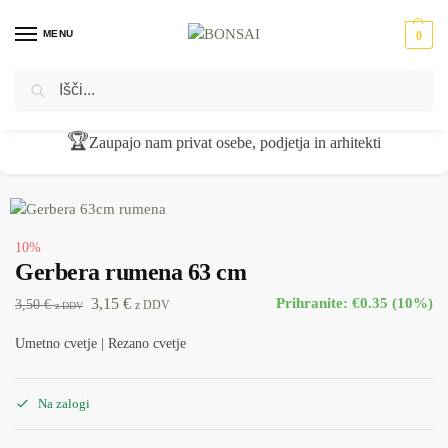
MENU
0
Iskanje
Domov
Umetno cvetje
Rezano cvetje
Gerbera rumena 63 cm
/
/
/
🏆
Zaupajo nam privat osebe, podjetja in arhitekti
10%
Gerbera rumena 63 cm
3,15
€
Prihranite: €0.35 (10%)
3,50
€
z DDV
z DDV
Umetno cvetje | Rezano cvetje
Na zalogi