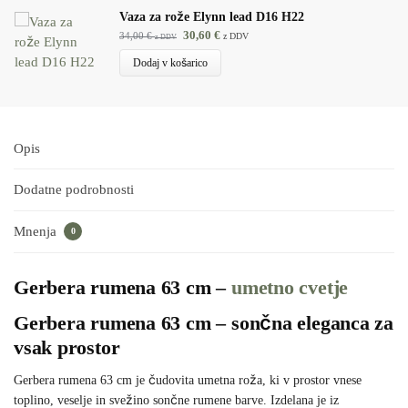
Vaza za rože Elynn lead D16 H22
30,60
€
34,00
€
z DDV
z DDV
Dodaj v košarico
Opis
Dodatne podrobnosti
Mnenja
0
Gerbera rumena 63 cm –
umetno cvetje
Gerbera rumena 63 cm – sončna eleganca za
vsak prostor
Gerbera rumena 63 cm je čudovita umetna roža, ki v prostor vnese
toplino, veselje in svežino sončne rumene barve. Izdelana je iz