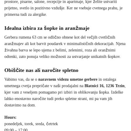
prostore, pisarne, salone, recepcije in apartmaje, kjer želite ustvariti
prijetno, svetlo in pozitivno vzdušje. Ker ne vsebuje cvetnega prahu, je
primerna tudi za alergike.
Idealna izbira za šopke in aranžmaje
Gerbera rumena 63 cm se odlično obnese kot del večjih cvetličnih
aranžmajev ali kot barvit poudarek v minimalističnih dekoracijah. Njena
živahna barva se lepo ujema z belimi, zelenimi, roza ali oranžnimi
odtenki, zato ponuja veliko možnosti za ustvarjanje unikatnih šopkov.
Obiščite nas ali naročite spletno
Vabimo vas, da se o
naravnem videzu umetne gerbere
in ostalega
umetnega cvetja prepričate v naši prodajalni na
Blatnici 16, 1236 Trzin
,
kjer vam z veseljem pomagamo pri izbiri in oblikovanju šopka. Izdelke
lahko enostavno naročite tudi preko spletne strani, mi pa vam jih
dostavimo na dom.
Hours:
ponedeljek, torek, sreda, četrtek
09:00 – 17:00