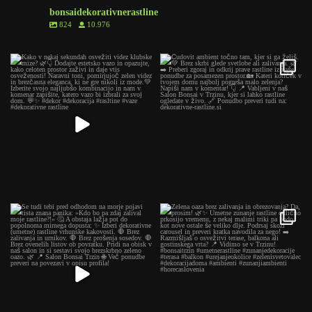
bonsaidekorativnerastline
824
10.976