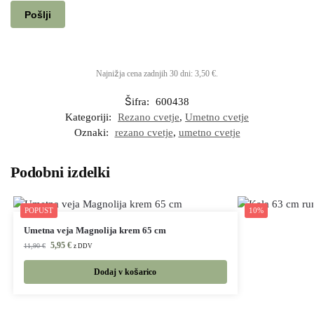
Najnižja cena zadnjih 30 dni:
3,50
€
.
Šifra:
600438
Kategoriji:
Rezano cvetje
,
Umetno cvetje
Oznaki:
rezano cvetje
,
umetno cvetje
Podobni izdelki
POPUST
10%
Umetna veja Magnolija krem 65 cm
5,95
€
11,90
€
z DDV
Dodaj v košarico