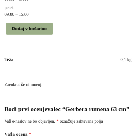
petek
09:00 – 15:00
Dodaj v košarico
Teža
0,1 kg
Zaenkrat še ni mnenj.
Bodi prvi ocenjevalec “Gerbera rumena 63 cm”
Vaš e-naslov ne bo objavljen.
*
označuje zahtevana polja
Vaša ocena
*