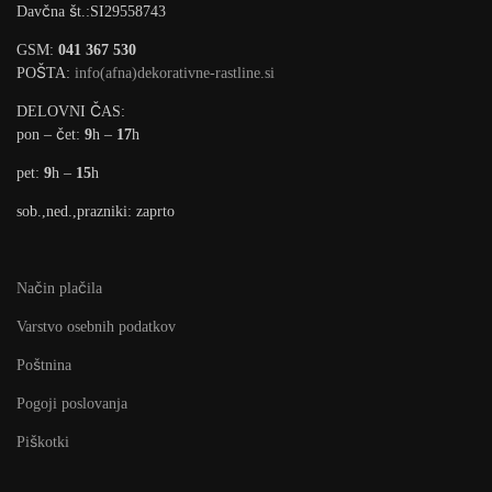
Davčna št.:SI29558743
GSM:
041 367 530
POŠTA:
info(afna)dekorativne-rastline.si
DELOVNI ČAS:
pon – čet:
9
h –
17
h
pet:
9
h –
15
h
sob.,ned.,prazniki: zaprto
Način plačila
Varstvo osebnih podatkov
Poštnina
Pogoji poslovanja
Piškotki