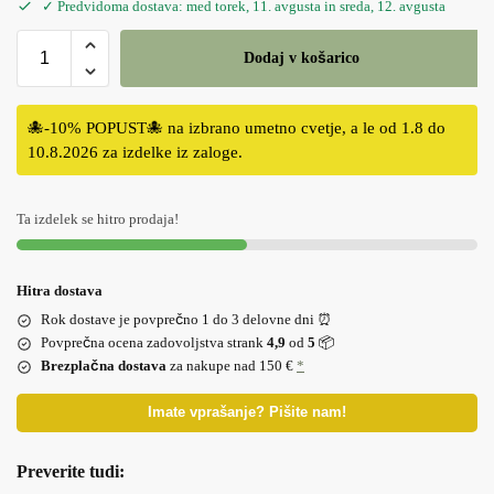
✓ Predvidoma dostava: med torek, 11. avgusta in sreda, 12. avgusta
Dodaj v košarico
🐙-10% POPUST🐙 na izbrano umetno cvetje, a le od 1.8 do
10.8.2026 za izdelke iz zaloge.
Ta izdelek se hitro prodaja!
Hitra dostava
Rok dostave je povprečno 1 do 3 delovne dni ⏰
Povprečna ocena zadovoljstva strank
4,9
od
5
📦
Brezplačna dostava
za nakupe nad 150 €
*
Imate vprašanje? Pišite nam!
Preverite tudi: