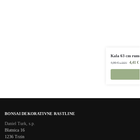
Kala 63 cm rume
4,41
€
4,90
€
z DDV
BONSAI DEKORATIVNE RASTLINE
Daniel Turk, s.p.
Blatnica 16
1236 Trzin