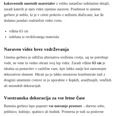
kakovostnih umetnih materialov
z veliko natančno izdelanimi detajli,
zaradi katerih je njen videz izjemno naraven. Posebnost te umetne
gerbere je steblo, ki je v celoti prekrito z nežnimi dlačicami, kar še
dodatno poudari realističen videz cveta.
višina 63 cm
izdelana iz recikliranega materiala
Naraven videz brez vzdrževanja
Umetna gerbera je odlična alternativa svežemu cvetju, saj ne potrebuje
vode, ne vene in vedno ohrani svoj lep videz. Zaradi višine
63 cm
je
idealna za postavitev v različne vaze, kjer lahko zasije kot samostojen
dekorativni element. Hkrati pa jo lahko enostavno kombinirate tudi z
drugimi umetnimi cvetovi in jo uporabite v šopkih, aranžmajih, venčkih
ali sezonskih dekoracijah.
Vsestranska dekoracija za vse letne čase
Rumena gerbera lepo popestri
vse notranje prostore
– dnevno sobo,
jedilnico, kuhinjo, spalnico ali hodnik. Primerna je tudi za poslovne