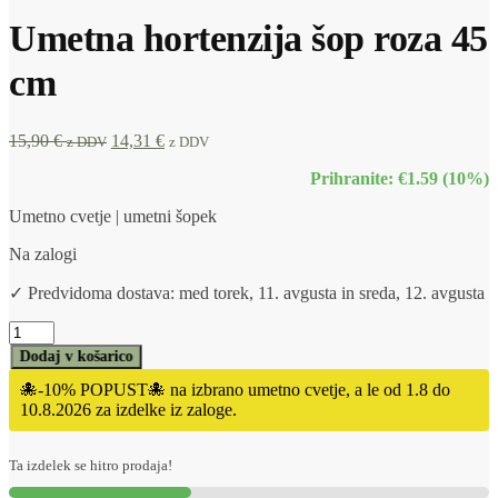
Umetna hortenzija šop roza 45
cm
15,90
€
14,31
€
z DDV
z DDV
Prihranite: €1.59 (10%)
Umetno cvetje | umetni šopek
Na zalogi
✓ Predvidoma dostava: med torek, 11. avgusta in sreda, 12. avgusta
Dodaj v košarico
🐙-10% POPUST🐙 na izbrano umetno cvetje, a le od 1.8 do
10.8.2026 za izdelke iz zaloge.
Ta izdelek se hitro prodaja!