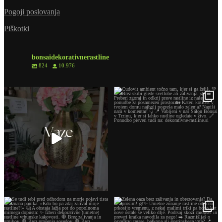
Pogoji poslovanja
Piškotki
bonsaidekorativnerastline
824
10.976