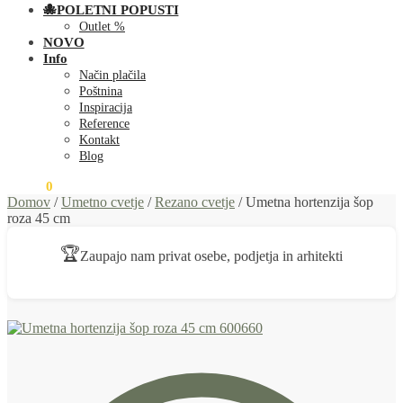
🐙POLETNI POPUSTI
Outlet %
NOVO
Info
Način plačila
Poštnina
Inspiracija
Reference
Kontakt
Blog
0,00
€
0
Domov
/
Umetno cvetje
/
Rezano cvetje
/
Umetna hortenzija šop
roza 45 cm
🏆
Zaupajo nam privat osebe, podjetja in arhitekti