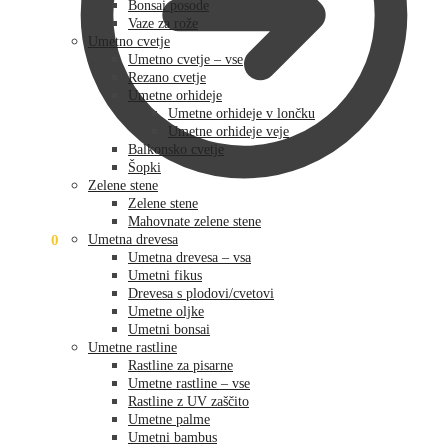
Bonsai posode
Vaze za rože
Umetno cvetje
Umetno cvetje – vse
Rezano cvetje
Umetne orhideje
Umetne orhideje v lončku
Umetne orhideje veje
Balkonsko cvetje
Šopki
Zelene stene
Zelene stene
Mahovnate zelene stene
0,00
€
0
Umetna drevesa
Umetna drevesa – vsa
Umetni fikus
Drevesa s plodovi/cvetovi
Umetne oljke
Umetni bonsai
Umetne rastline
Rastline za pisarne
Umetne rastline – vse
Rastline z UV zaščito
Umetne palme
Umetni bambus