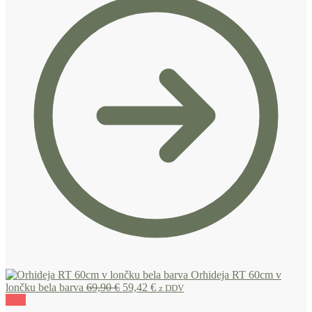
Orhideja RT 60cm v
lončku bela barva
69,90
€
59,42
€
z DDV
10%