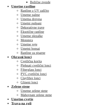
Božične zvezde
Umetne rastline
Rastline z UV zaščito
Umetne palme
Umetna drevesa
Umetni pušpani
Dekorativne trave
Eksotične rastline
Umetne plezalke
Monstera
Umetne veje
Umetni bonsai
Rastline za pisarne
Okrasni lonci
Cvetlična korita
Plehnati cvetlični lonci
Fiberglass lonci
PVC cvetlični lonci
Clayfibre lonci
Glineni lonci
Zelene stene
Umetne zelene stene
Mahovnate zelene stene
Umetno cvetje
Trava na roli