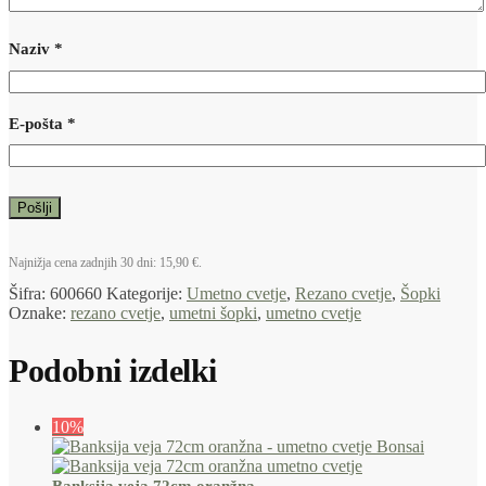
Naziv
*
E-pošta
*
Najnižja cena zadnjih 30 dni:
15,90
€
.
Šifra:
600660
Kategorije:
Umetno cvetje
,
Rezano cvetje
,
Šopki
Oznake:
rezano cvetje
,
umetni šopki
,
umetno cvetje
Podobni izdelki
10%