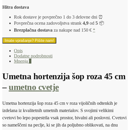
Hitra dostava
Rok dostave je povprečno 1 do 3 delovne dni ⏰
Povprečna ocena zadovoljstva strank
4,9
od
5
📦
Brezplačna dostava
za nakupe nad 150 €
*
Imate vprašanje? Pišite nam!
Opis
Dodatne podrobnosti
Mnenja
0
Umetna hortenzija šop roza 45 cm
–
umetno cvetje
Umetna hortenzija šop roza 45 cm v roza vijoličnih odtenkih je
izdelana iz kvalitetnih umetnih materialov. S svojimi velikimi
cvetovi bo lepo popestrila vsak prostor, bivalni ali poslovni. Cvetovi
so nameščeni na peclje, ki se jih da poljubno oblikovati, na dnu