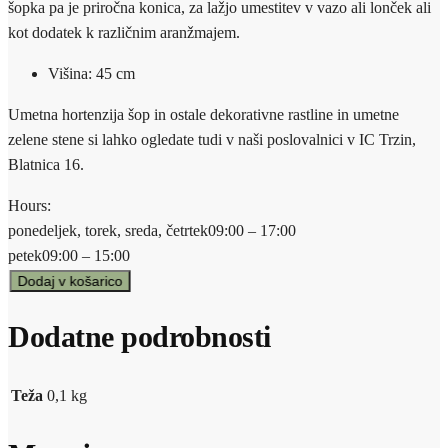
šopka pa je priročna konica, za lažjo umestitev v vazo ali lonček ali
kot dodatek k različnim aranžmajem.
Višina: 45 cm
Umetna hortenzija šop in ostale dekorativne rastline in umetne
zelene stene si lahko ogledate tudi v naši poslovalnici v IC Trzin,
Blatnica 16.
Hours:
ponedeljek, torek, sreda, četrtek
09:00 – 17:00
petek
09:00 – 15:00
Dodaj v košarico
Dodatne podrobnosti
Teža
0,1 kg