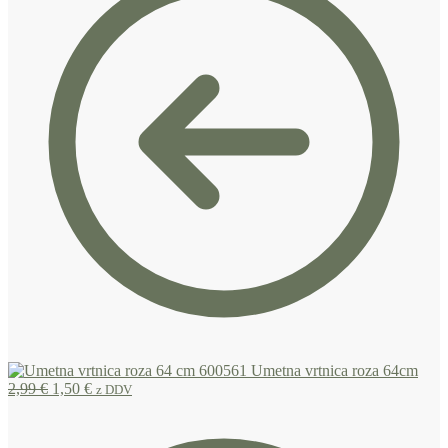
Umetna vrtnica roza 64cm
2,99
€
1,50
€
z DDV