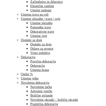
Začimbnice in dišavnice
Eksotične rastline
Umetni pušpani
Umetna trava na roli
Umetne plezalke | trave | veje
Umetne plezalke
Pampaške trave
Dekorativne trave
Umetne veje
Dodatki za dom
Dodatki za dom
Dišave za prostor
Vrtno pohištvo
Dekoracija
Poročna dekoracija
Dekoracija
Umetna hrana
Outlet %
Umetne jelke
Novoletna dekoracija
Novoletne lučke
Adventni venčki
Božične girlande
Novoletni okraski – božični okraski
Praznična dekoracija