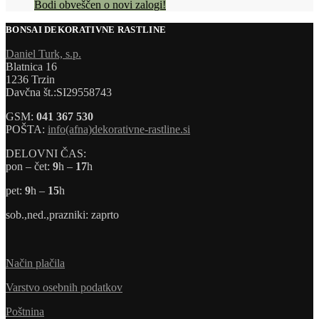
Bodi obveščen o novi zalogi!
BONSAI DEKORATIVNE RASTLINE
Daniel Turk, s.p.
Blatnica 16
1236 Trzin
Davčna št.:SI29558743
GSM:
041 367 530
POŠTA:
info(afna)dekorativne-rastline.si
DELOVNI ČAS:
pon – čet:
9
h –
17
h
pet:
9
h –
15
h
sob.,ned.,prazniki: zaprto
Način plačila
Varstvo osebnih podatkov
Poštnina