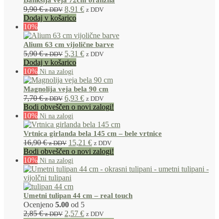
Banksija veja 72cm oranžna
9,90
€
8,91
€
z DDV
z DDV
Dodaj v košarico
10%
Alium 63 cm vijolične barve
5,90
€
5,31
€
z DDV
z DDV
Dodaj v košarico
10%
Magnolija veja bela 90 cm
7,70
€
6,93
€
z DDV
z DDV
Bodi obveščen o novi zalogi!
10%
Vrtnica girlanda bela 145 cm – bele vrtnice
16,90
€
15,21
€
z DDV
z DDV
Bodi obveščen o novi zalogi!
10%
Umetni tulipan 44 cm – real touch
Ocenjeno
5.00
od 5
2,85
€
2,57
€
z DDV
z DDV