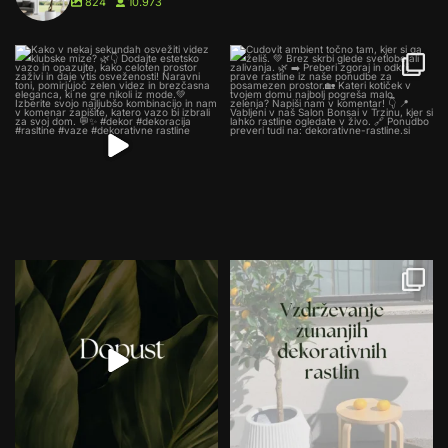
824
10.973