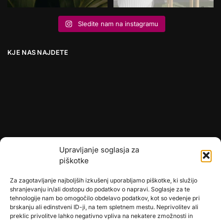
Sledite nam na instagramu
KJE NAS NAJDETE
Upravljanje soglasja za
piškotke
Za zagotavljanje najboljših izkušenj uporabljamo piškotke, ki služijo
shranjevanju in/ali dostopu do podatkov o napravi. Soglasje za te
tehnologije nam bo omogočilo obdelavo podatkov, kot so vedenje pri
brskanju ali edinstveni ID-ji, na tem spletnem mestu. Neprivolitev ali
preklic privolitve lahko negativno vpliva na nekatere zmožnosti in