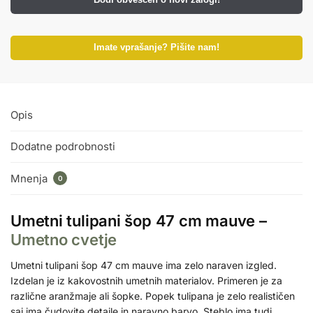
Imate vprašanje? Pišite nam!
Opis
Dodatne podrobnosti
Mnenja
0
Umetni tulipani šop 47 cm mauve –
Umetno cvetje
Umetni tulipani šop 47 cm mauve ima zelo naraven izgled.
Izdelan je iz kakovostnih umetnih materialov. Primeren je za
različne aranžmaje ali šopke. Popek tulipana je zelo realističen
saj ima čudovite detajle in naravno barvo. Steblo ima tudi