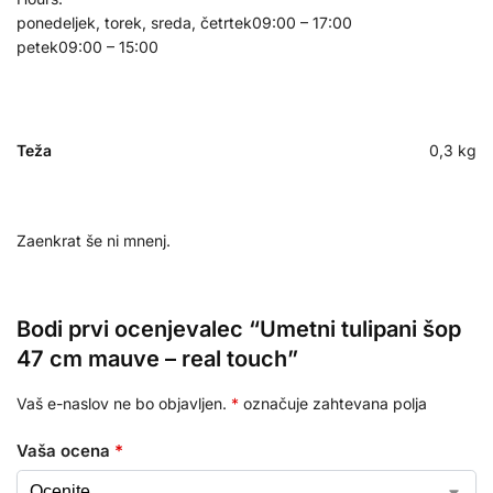
ponedeljek, torek, sreda, četrtek
09:00 – 17:00
petek
09:00 – 15:00
Teža
0,3 kg
Zaenkrat še ni mnenj.
Bodi prvi ocenjevalec “Umetni tulipani šop
47 cm mauve – real touch”
Vaš e-naslov ne bo objavljen.
*
označuje zahtevana polja
Vaša ocena
*