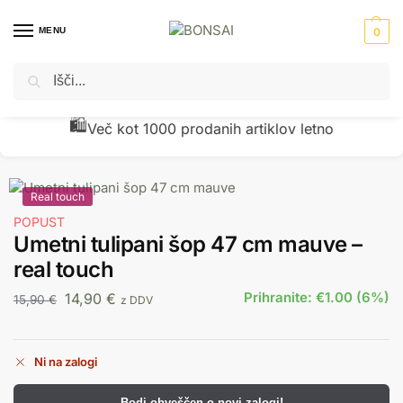
MENU
0
Iskanje
Domov
Umetno cvetje
Rezano cvetje
Umetni tulipani šop 47 cm mauve – real touch
/
/
/
🧾
Preverjena kakovost z vračili pod 1 %
Real touch
POPUST
Umetni tulipani šop 47 cm mauve –
real touch
Prihranite: €1.00 (6%)
14,90
€
15,90
€
z DDV
Ni na zalogi
Bodi obveščen o novi zalogi!