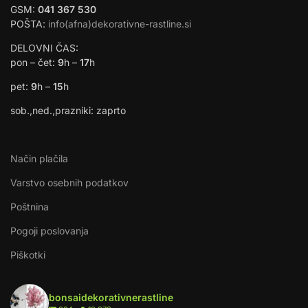
GSM:
041 367 530
POŠTA:
info(afna)dekorativne-rastline.si
DELOVNI ČAS:
pon – čet:
9
h –
17
h
pet:
9
h –
15
h
sob.,ned.,prazniki: zaprto
Način plačila
Varstvo osebnih podatkov
Poštnina
Pogoji poslovanja
Piškotki
bonsaidekorativnerastline