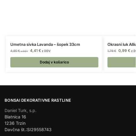
Umetna sivka Lavanda – šopek 33cm
Okrasni luk Al
4,41
€
0,99
€
4,90
€
1,79
€
z DDV
z 
z DDV
Dodaj v košarico
BONSAI DEKORATIVNE RASTLINE
Daniel Turk, s.p.
Blatnica 16
1236 Trzin
Davčna št.:SI29558743