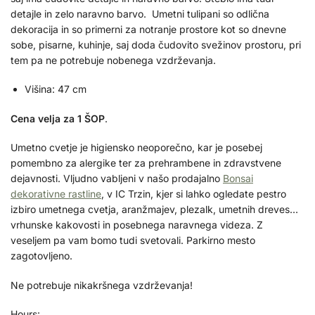
detajle in zelo naravno barvo. Umetni tulipani so odlična
dekoracija in so primerni za notranje prostore kot so dnevne
sobe, pisarne, kuhinje, saj doda čudovito svežinov prostoru, pri
tem pa ne potrebuje nobenega vzdrževanja.
Višina: 47 cm
Cena velja za 1 ŠOP
.
Umetno cvetje je higiensko neoporečno, kar je posebej
pomembno za alergike ter za prehrambene in zdravstvene
dejavnosti. Vljudno vabljeni v našo prodajalno
Bonsai
dekorativne rastline
, v IC Trzin, kjer si lahko ogledate pestro
izbiro umetnega cvetja, aranžmajev, plezalk, umetnih dreves…
vrhunske kakovosti in posebnega naravnega videza. Z
veseljem pa vam bomo tudi svetovali. Parkirno mesto
zagotovljeno.
Ne potrebuje nikakršnega vzdrževanja!
Hours: