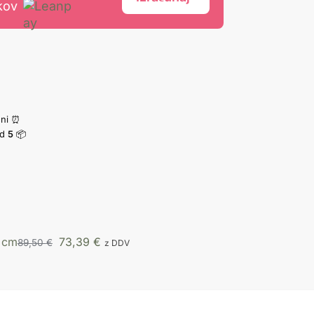
kov
dni ⏰
d
5
📦
0 cm
73,39
€
89,50
€
z DDV