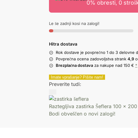
0% obresti, 0 stroš
Le še zadnji kosi na zalogi!
Hitra dostava
Rok dostave je povprečno 1 do 3 delovne 
Povprečna ocena zadovoljstva strank
4,9
o
Brezplačna dostava
za nakupe nad 150 €
*
Imate vprašanje? Pišite nam!
Preverite tudi:
Raztegljiva zastirka Šeflera 100 x 20
Bodi obveščen o novi zalogi!