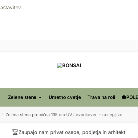
nastavitev
Zelene stene
Umetno cvetje
Trava na roli
🐙POLE
Zelena stena premična 135 cm UV Lovorikovec – raztegljivo
/
🏆
Zaupajo nam privat osebe, podjetja in arhitekti