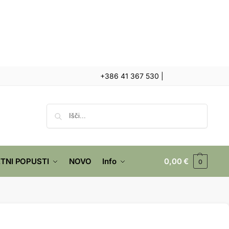
+386 41 367 530
|
Iskanje
TNI POPUSTI
NOVO
Info
0,00
€
0