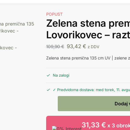
POPUST
Zelena stena pre
Lovorikovec – razt
93,42
€
109,90
€
z DDV
Zelena stena premična 135 cm UV | zelene z
Na zalogi
✓ Predvidoma dostava: med torek, 11. avgus
Dodaj 
31,33 €
x 3 obrok