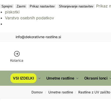
Prikaz 
Sprejmi
Zavrni
Prikaz nastavitev
Shranjevanje nastavitev
piskotki
Varstvo osebnih podatkov
info@dekorativne-rastline.si
Košarica
VSI IZDELKI
Umetne rastline
Okrasni lonci
Domov
Umetne rastline
Rastline z UV zaščito
/
/