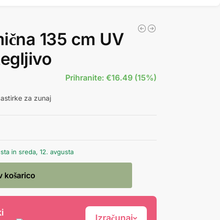
mična 135 cm UV
egljivo
Prihranite: €16.49 (15%)
astirke za zunaj
ta in sreda, 12. avgusta
v košarico
i
Izračunaj