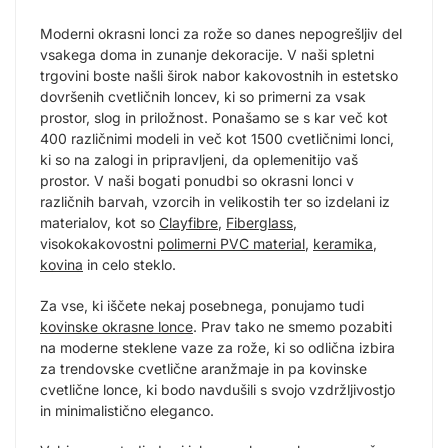
Moderni okrasni lonci za rože so danes nepogrešljiv del
vsakega doma in zunanje dekoracije. V naši spletni
trgovini boste našli širok nabor kakovostnih in estetsko
dovršenih cvetličnih loncev, ki so primerni za vsak
prostor, slog in priložnost. Ponašamo se s kar več kot
400 različnimi modeli in več kot 1500 cvetličnimi lonci,
ki so na zalogi in pripravljeni, da oplemenitijo vaš
prostor. V naši bogati ponudbi so okrasni lonci v
različnih barvah, vzorcih in velikostih ter so izdelani iz
materialov, kot so
Clayfibre
,
Fiberglass
,
visokokakovostni
polimerni PVC material
,
keramika
,
kovina
in celo steklo.
Za vse, ki iščete nekaj posebnega, ponujamo tudi
kovinske okrasne lonce
. Prav tako ne smemo pozabiti
na moderne steklene vaze za rože, ki so odlična izbira
za trendovske cvetlične aranžmaje in pa kovinske
cvetlične lonce, ki bodo navdušili s svojo vzdržljivostjo
in minimalistično eleganco.