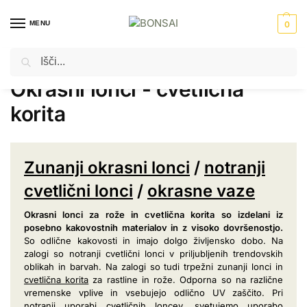
MENU
0
Iskanje
Domov
Okrasni lonci - cvetlična korita
Stran 14
/
/
Okrasni lonci - cvetlična
korita
Zunanji okrasni lonci
/
notranji
cvetlični lonci
/
okrasne vaze
Okrasni lonci za rože in cvetlična korita so izdelani iz
posebno kakovostnih materialov in z visoko dovršenostjo.
So odlične kakovosti in imajo dolgo življensko dobo. Na
zalogi so notranji cvetlični lonci v priljubljenih trendovskih
oblikah in barvah. Na zalogi so tudi trpežni zunanji lonci in
cvetlična korita
za rastline in rože. Odporna so na različne
vremenske vplive in vsebujejo odlično UV zaščito. Pri
notranji uporabi cvetličnih loncev, svetujemo uporabo