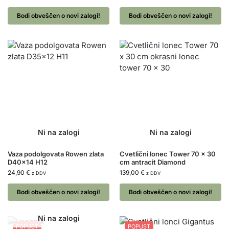
Bodi obveščen o novi zalogi!
Bodi obveščen o novi zalogi!
Vaza podolgovata Rowen zlata
Cvetlični lonec Tower 70 x 30
D40x14 H12
cm antracit Diamond
24,90
€
139,00
€
z DDV
z DDV
Bodi obveščen o novi zalogi!
Bodi obveščen o novi zalogi!
POPUST
POPUST