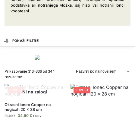
podstavka ali notranjega vložka, saj niso vsi notranji lonci
vodotesni.
POKAŽI FILTRE
Prikazovanje 313–336 od 344
rezultatov
POPUST
POPUST
Okrasni lonec Copper na
nogicah 20 x 38 cm
34,90
€
39,90
€
z DDV