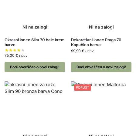
Okrasni lonec Slim 70 bele krem
Dekorativni lonec Praga 70
barve
Kapučino barva
99,90
€
z DDV
75,00
€
z DDV
Bodi obveščen o novi zalogi!
Bodi obveščen o novi zalogi!
POPUST