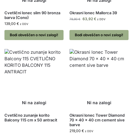
Cvetlični lonec slim 90 bronza
Okrasni lonec Mallorca 39
barva (Cono)
63,92
€
79,90
€
z DDV
139,00
€
z DDV
Bodi obveščen o novi zalogi!
Bodi obveščen o novi zalogi!
Cvetlično zunanje korito
Okrasni lonec Tower Diamond
Balcony 115 cm x 50 antracit
70 x 40 x 40 cm cement sive
barve
219,00
€
z DDV