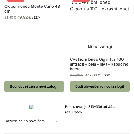
Okrasni lonec Monte Carlo 43
cm
19,92
€
24,90
€
z DDV
Cvetlični lonec Gigantus 100
antracit – bela – siva – kapučino
barva
357,89
€
368,96
€
z DDV
Bodi obveščen o novi zalogi!
Bodi obveščen o novi zalogi!
Prikazovanje 313–336 od 344
rezultatov