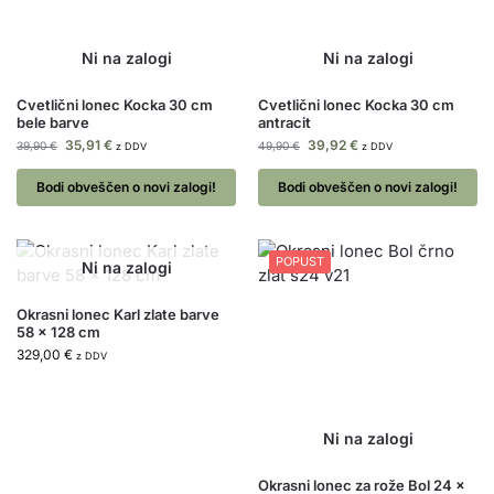
Cvetlični lonec Kocka 30 cm
Cvetlični lonec Kocka 30 cm
bele barve
antracit
35,91
€
39,92
€
39,90
€
49,90
€
z DDV
z DDV
Bodi obveščen o novi zalogi!
Bodi obveščen o novi zalogi!
POPUST
Okrasni lonec Karl zlate barve
58 x 128 cm
329,00
€
z DDV
Okrasni lonec za rože Bol 24 x