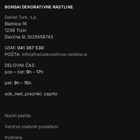
BONSAI DEKORATIVNE RASTLINE
Daniel Turk, s.p.
Blatnica 16
1236 Trzin
Davčna št.:SI29558743
GSM:
041 367 530
POŠTA:
info(afna)dekorativne-rastline.si
DELOVNI ČAS:
pon – čet:
9
h –
17
h
pet:
9
h –
15
h
sob.,ned.,prazniki: zaprto
Način plačila
Varstvo osebnih podatkov
Poštnina