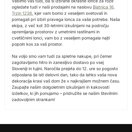
Vabimo vas tudi, da si izbrane okrasne lonce za rože
ogledate tudi v naši prodajalni na naslovu
Blatnica 16,
Trzin 1236
, kjer vam bomo z veseljem svetovali in
pomagali pri izbiri pravega lonca za vaše potrebe. Naša
ekipa, z več kot 30-letnimi izkušnjami na področju
opremljanja prostorov z umetnimi rastlinami in
cvetličnimi lonci, vam bo z veseljem pomagala najti
popoln kos za vaš prostor.
Na voljo smo vam tudi za spletne nakupe, pri čemer
zagotavljamo hitro in zanesljivo dostavo po vsej
Sloveniji in tujini. Naročila prejeta do 12. ure so pogosto
odposlana še isti delovni dan, tako da lahko vaša nova
dekoracija krasi vaš dom že v najkrajšem možnem času.
Zaupajte našim dolgoletnim izkušnjam in kakovosti
izdelkov, ki jih ponujamo – pridružite se našim številnim
zadovoljnim strankam!