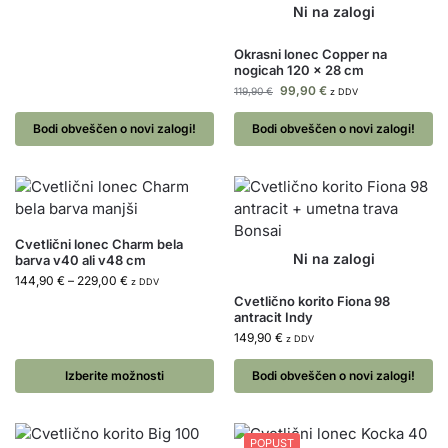
Okrasni lonec Copper na
nogicah 120 x 28 cm
99,90
€
119,90
€
z DDV
Bodi obveščen o novi zalogi!
Bodi obveščen o novi zalogi!
Cvetlični lonec Charm bela
barva v40 ali v48 cm
144,90
€
–
229,00
€
z DDV
Cvetlično korito Fiona 98
antracit Indy
149,90
€
z DDV
Izberite možnosti
Bodi obveščen o novi zalogi!
POPUST