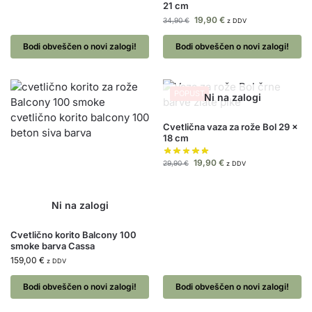
21 cm
19,90
€
34,90
€
z DDV
Bodi obveščen o novi zalogi!
Bodi obveščen o novi zalogi!
POPUST
Cvetlična vaza za rože Bol 29 x
18 cm
19,90
€
29,90
€
z DDV
Cvetlično korito Balcony 100
smoke barva Cassa
159,00
€
z DDV
Bodi obveščen o novi zalogi!
Bodi obveščen o novi zalogi!