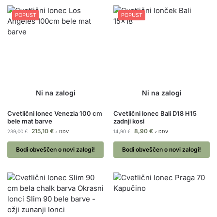
POPUST
POPUST
Cvetlični lonec Venezia 100 cm
Cvetlični lonec Bali D18 H15
bele mat barve
zadnji kosi
215,10
€
8,90
€
239,00
€
14,90
€
z DDV
z DDV
Bodi obveščen o novi zalogi!
Bodi obveščen o novi zalogi!