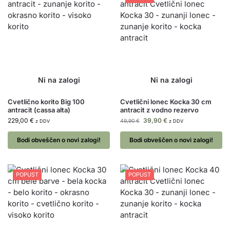
Cvetlično korito Big 100
Cvetlični lonec Kocka 30 cm
antracit (cassa alta)
antracit z vodno rezervo
229,00
€
39,90
€
49,90
€
z DDV
z DDV
Bodi obveščen o novi zalogi!
Bodi obveščen o novi zalogi!
POPUST
POPUST