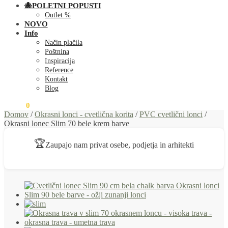
🐙POLETNI POPUSTI
Outlet %
NOVO
Info
Način plačila
Poštnina
Inspiracija
Reference
Kontakt
Blog
0,00
€
0
Domov
/
Okrasni lonci - cvetlična korita
/
PVC cvetlični lonci
/
Okrasni lonec Slim 70 bele krem barve
🏆
Zaupajo nam privat osebe, podjetja in arhitekti