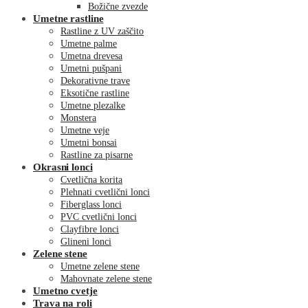
Božične zvezde
Umetne rastline
Rastline z UV zaščito
Umetne palme
Umetna drevesa
Umetni pušpani
Dekorativne trave
Eksotične rastline
Umetne plezalke
Monstera
Umetne veje
Umetni bonsai
Rastline za pisarne
Okrasni lonci
Cvetlična korita
Plehnati cvetlični lonci
Fiberglass lonci
PVC cvetlični lonci
Clayfibre lonci
Glineni lonci
Zelene stene
Umetne zelene stene
Mahovnate zelene stene
Umetno cvetje
Trava na roli