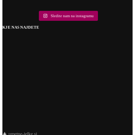
10
2
9
0
18
0
5
1
10
1
Sledite nam na instagramu
KJE NAS NAJDETE
🎄
umetne-jelke.si