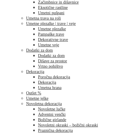
Začimbnice in dišavnice
Eksotične rastline
Umetni pušpani
Umetna trava na roli
Umetne plezalke | trave | veje
Umetne plezalke
Pampaške trave
Dekorativne trave
Umetne veje
Dodatki za dom
Dodatki za dom
Dišave za prostor
Vrtno pohištvo
Dekoracija
Poročna dekoracija
Dekoracija
Umetna hrana
Outlet %
Umetne jelke
Novoletna dekoracija
Novoletne lučke
Adventni venčki
Božične girlande
Novoletni okraski – božični okraski
Praznična dekoracija