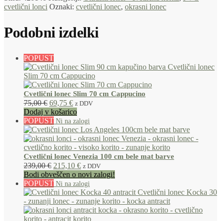
cvetlični lonci
Oznaki:
cvetlični lonec
,
okrasni lonec
Podobni izdelki
POPUST
Cvetlični lonec Slim 70 cm Cappucino
75,00
€
69,75
€
z DDV
Dodaj v košarico
POPUST
Cvetlični lonec Venezia 100 cm bele mat barve
239,00
€
215,10
€
z DDV
Bodi obveščen o novi zalogi!
POPUST