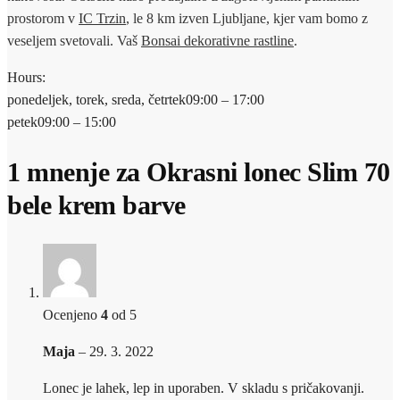
prostorom v
IC Trzin
, le 8 km izven Ljubljane, kjer vam bomo z
veseljem svetovali. Vaš
Bonsai dekorativne rastline
.
Hours:
ponedeljek, torek, sreda, četrtek
09:00 – 17:00
petek
09:00 – 15:00
1 mnenje za
Okrasni lonec Slim 70
bele krem barve
Ocenjeno
4
od 5
Maja
–
29. 3. 2022
Lonec je lahek, lep in uporaben. V skladu s pričakovanji.