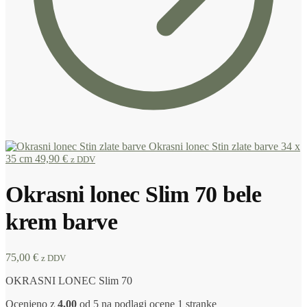
Okrasni lonec Stin zlate barve 34 x
35 cm
49,90
€
z DDV
Okrasni lonec Slim 70 bele
krem barve
75,00
€
z DDV
OKRASNI LONEC Slim 70
Ocenjeno z
4.00
od 5 na podlagi ocene
1
stranke