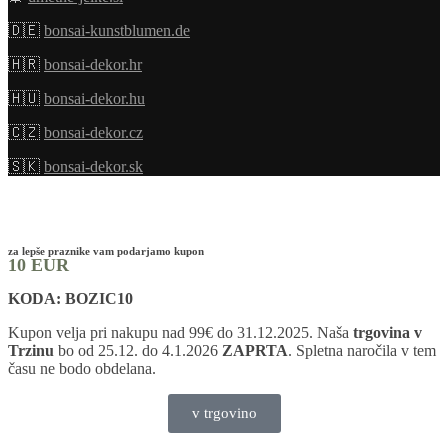
🇩🇪
bonsai-kunstblumen.de
🇭🇷
bonsai-dekor.hr
🇭🇺
bonsai-dekor.hu
🇨🇿
bonsai-dekor.cz
🇸🇰
bonsai-dekor.sk
za lepše praznike vam podarjamo kupon
10 EUR
KODA: BOZIC10
Kupon velja pri nakupu nad 99€ do 31.12.2025. Naša
trgovina v
Trzinu
bo od 25.12. do 4.1.2026
ZAPRTA
. Spletna naročila v tem
času ne bodo obdelana.
v trgovino