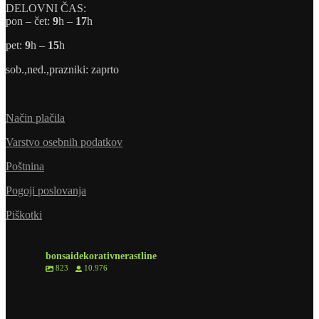
DELOVNI ČAS:
pon – čet:
9
h –
17
h
pet:
9
h –
15
h
sob.,ned.,prazniki: zaprto
Način plačila
Varstvo osebnih podatkov
Poštnina
Pogoji poslovanja
Piškotki
bonsaidekorativnerastline
823
10.976
8
0
6
1
6
0
2
0