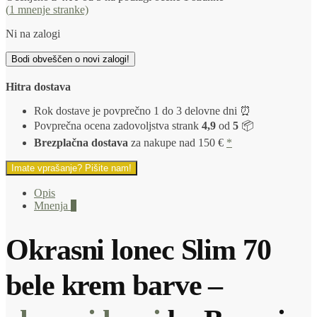
(
1
mnenje stranke)
Ni na zalogi
Bodi obveščen o novi zalogi!
Hitra dostava
Rok dostave je povprečno 1 do 3 delovne dni ⏰
Povprečna ocena zadovoljstva strank
4,9
od
5
📦
Brezplačna dostava
za nakupe nad 150 €
*
Imate vprašanje? Pišite nam!
Opis
Mnenja
1
Okrasni lonec Slim 70
bele krem barve –