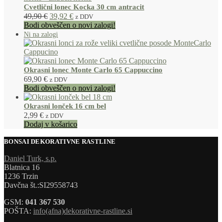
Cvetlični lonec Kocka 30 cm antracit
49,90
€
39,92
€
z DDV
Bodi obveščen o novi zalogi!
Okrasni lonec Monte Carlo 65 Cappuccino
69,90
€
z DDV
Bodi obveščen o novi zalogi!
Okrasni lonček 16 cm bel
2,99
€
z DDV
Dodaj v košarico
BONSAI DEKORATIVNE RASTLINE
Daniel Turk, s.p.
Blatnica 16
1236 Trzin
Davčna št.:SI29558743
GSM:
041 367 530
POŠTA:
info(afna)dekorativne-rastline.si