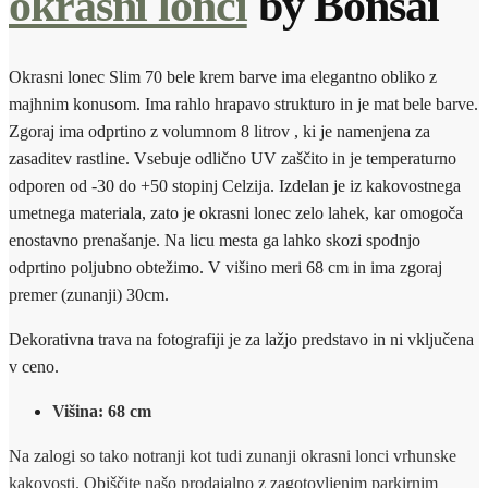
okrasni lonci
by Bonsai
Okrasni lonec Slim 70 bele krem barve ima elegantno obliko z
majhnim konusom. Ima rahlo hrapavo strukturo in je mat bele barve.
Zgoraj ima odprtino z volumnom 8 litrov , ki je namenjena za
zasaditev rastline. Vsebuje odlično UV zaščito in je temperaturno
odporen od -30 do +50 stopinj Celzija. Izdelan je iz kakovostnega
umetnega materiala, zato je okrasni lonec zelo lahek, kar omogoča
enostavno prenašanje. Na licu mesta ga lahko skozi spodnjo
odprtino poljubno obtežimo. V višino meri 68 cm in ima zgoraj
premer (zunanji) 30cm.
Dekorativna trava na fotografiji je za lažjo predstavo in ni vključena
v ceno.
Višina: 68 cm
Na zalogi so tako notranji kot tudi zunanji okrasni lonci vrhunske
kakovosti. Obiščite našo prodajalno z zagotovljenim parkirnim