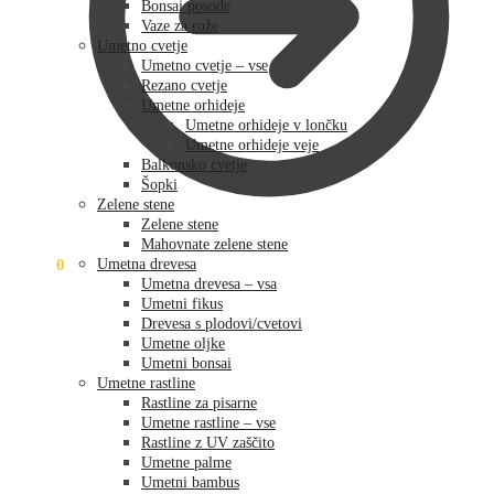
Bonsai posode
Vaze za rože
Umetno cvetje
Umetno cvetje – vse
Rezano cvetje
Umetne orhideje
Umetne orhideje v lončku
Umetne orhideje veje
Balkonsko cvetje
Šopki
Zelene stene
Zelene stene
Mahovnate zelene stene
0,00
€
0
Umetna drevesa
Umetna drevesa – vsa
Umetni fikus
Drevesa s plodovi/cvetovi
Umetne oljke
Umetni bonsai
Umetne rastline
Rastline za pisarne
Umetne rastline – vse
Rastline z UV zaščito
Umetne palme
Umetni bambus