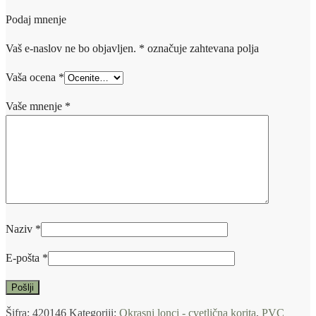
Podaj mnenje
Vaš e-naslov ne bo objavljen.
*
označuje zahtevana polja
Vaša ocena
*
Vaše mnenje
*
Naziv
*
E-pošta
*
Šifra:
420146
Kategoriji:
Okrasni lonci - cvetlična korita
,
PVC