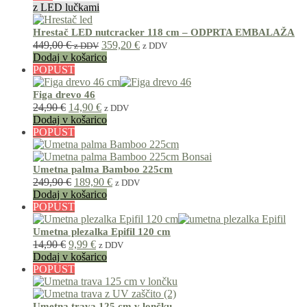
bila:
179,00 €.
z LED lučkami
210,00 €.
Hrestač LED nutcracker 118 cm – ODPRTA EMBALAŽA
449,00
€
359,20
€
z DDV
z DDV
Dodaj v košarico
POPUST
Figa drevo 46
Izvirna
Trenutna
24,90
€
14,90
€
z DDV
cena
cena
Dodaj v košarico
je
je:
POPUST
bila:
14,90 €.
24,90 €.
Umetna palma Bamboo 225cm
Izvirna
Trenutna
249,90
€
189,90
€
z DDV
cena
cena
Dodaj v košarico
je
je:
POPUST
bila:
189,90 €.
249,90 €.
Umetna plezalka Epifil 120 cm
Izvirna
Trenutna
14,90
€
9,99
€
z DDV
cena
cena
Dodaj v košarico
je
je:
POPUST
bila:
9,99 €.
14,90 €.
Umetna trava 125 cm v lončku