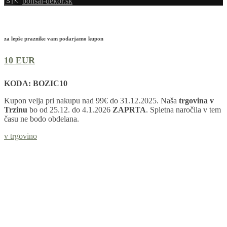
🇸🇰
bonsai-dekor.sk
za lepše praznike vam podarjamo kupon
10 EUR
KODA: BOZIC10
Kupon velja pri nakupu nad 99€ do 31.12.2025. Naša
trgovina v
Trzinu
bo od 25.12. do 4.1.2026
ZAPRTA
. Spletna naročila v tem
času ne bodo obdelana.
v trgovino