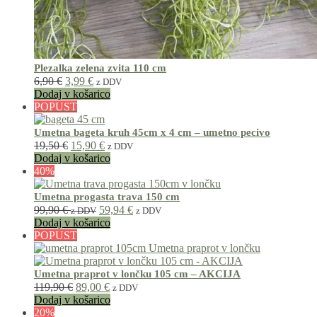
Plezalka zelena zvita 110 cm
Izvirna
Trenutna
6,90
€
3,99
€
z DDV
cena
cena
Dodaj v košarico
je
je:
POPUST
bila:
3,99 €.
6,90 €.
Umetna bageta kruh 45cm x 4 cm – umetno pecivo
Izvirna
Trenutna
19,50
€
15,90
€
z DDV
cena
cena
Dodaj v košarico
je
je:
40%
bila:
15,90 €.
19,50 €.
Umetna progasta trava 150 cm
99,90
€
59,94
€
z DDV
z DDV
Dodaj v košarico
POPUST
Umetna praprot v lončku 105 cm – AKCIJA
Izvirna
Trenutna
119,90
€
89,00
€
z DDV
cena
cena
Dodaj v košarico
je
je:
20%