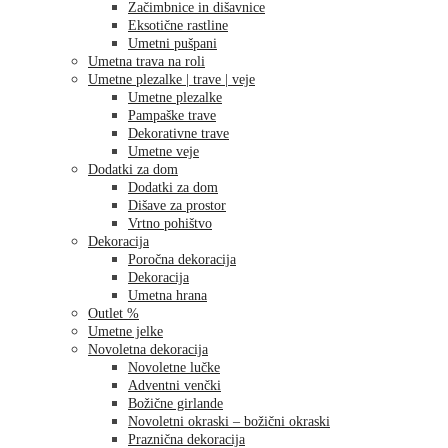
Začimbnice in dišavnice
Eksotične rastline
Umetni pušpani
Umetna trava na roli
Umetne plezalke | trave | veje
Umetne plezalke
Pampaške trave
Dekorativne trave
Umetne veje
Dodatki za dom
Dodatki za dom
Dišave za prostor
Vrtno pohištvo
Dekoracija
Poročna dekoracija
Dekoracija
Umetna hrana
Outlet %
Umetne jelke
Novoletna dekoracija
Novoletne lučke
Adventni venčki
Božične girlande
Novoletni okraski – božični okraski
Praznična dekoracija