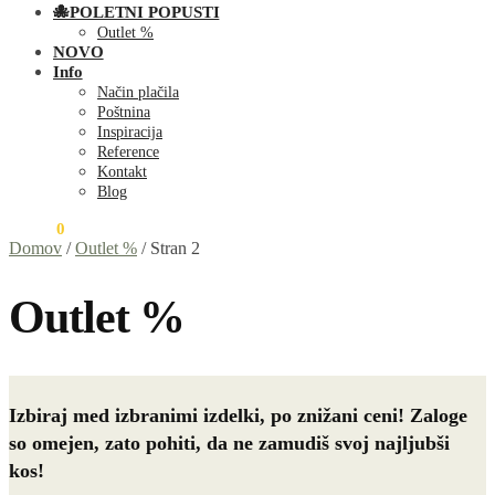
🐙POLETNI POPUSTI
Outlet %
NOVO
Info
Način plačila
Poštnina
Inspiracija
Reference
Kontakt
Blog
0,00
€
0
Domov
/
Outlet %
/
Stran 2
Outlet %
Izbiraj med izbranimi izdelki, po znižani ceni! Zaloge
so omejen, zato pohiti, da ne zamudiš svoj najljubši
kos!