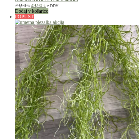
Izvirna
Trenutna
79,90
€
49,90
€
z DDV
cena
cena
Dodaj v košarico
je
je:
POPUST
bila:
49,90 €.
79,90 €.