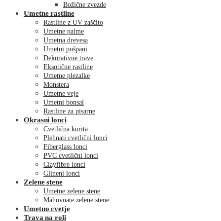
Božične zvezde
Umetne rastline
Rastline z UV zaščito
Umetne palme
Umetna drevesa
Umetni pušpani
Dekorativne trave
Eksotične rastline
Umetne plezalke
Monstera
Umetne veje
Umetni bonsai
Rastline za pisarne
Okrasni lonci
Cvetlična korita
Plehnati cvetlični lonci
Fiberglass lonci
PVC cvetlični lonci
Clayfibre lonci
Glineni lonci
Zelene stene
Umetne zelene stene
Mahovnate zelene stene
Umetno cvetje
Trava na roli