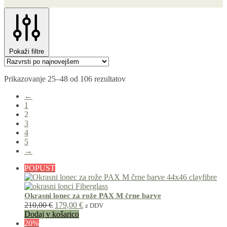
Pokaži filtre
Razvrščeno
Prikazovanje 25–48 od 106 rezultatov
po
←
datumu
1
2
3
4
5
→
POPUST
Okrasni lonec za rože PAX M črne barve
Izvirna
Trenutna
210,00
€
179,00
€
z DDV
cena
cena
Dodaj v košarico
je
je:
20%