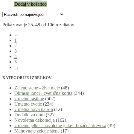
cena
cena
Dodaj v košarico
je
je:
bila:
8,50 €.
14,90 €.
Razvrščeno
Prikazovanje 25–48 od 106 rezultatov
po
←
datumu
1
2
3
4
5
→
KATEGORIJE IZDELKOV
Zelene stene - žive meje
(48)
Okrasni lonci - cvetlična korita
(344)
Umetne rastline
(502)
Umetno cvetje
(234)
Umetna trava na roli
(12)
Dodatki za dom
(52)
Novoletna dekoracija
(162)
Umetne jelke - novoletne jelke - božična drevesa
(39)
Mahovnate zelene stene
(17)