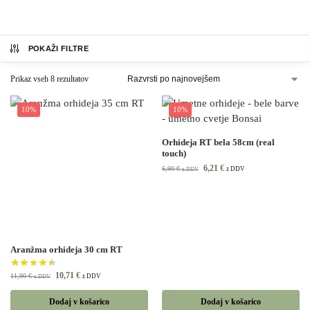
POKAŽI FILTRE
Prikaz vseh 8 rezultatov
10%
10%
Orhideja RT bela 58cm (real
touch)
6,21
€
6,90
€
z DDV
z DDV
Aranžma orhideja 30 cm RT
10,71
€
11,90
€
z DDV
z DDV
Dodaj v košarico
Dodaj v košarico