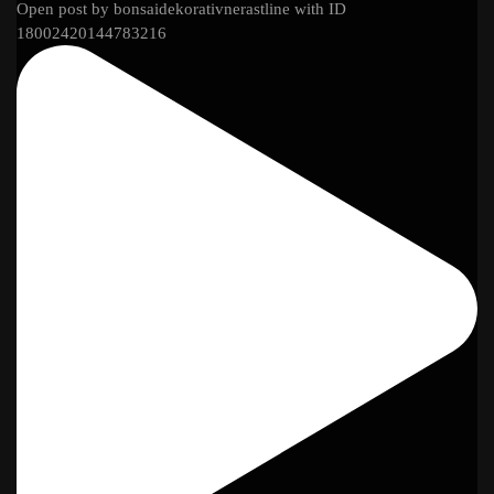
Open post by bonsaidekorativnerastline with ID
18002420144783216