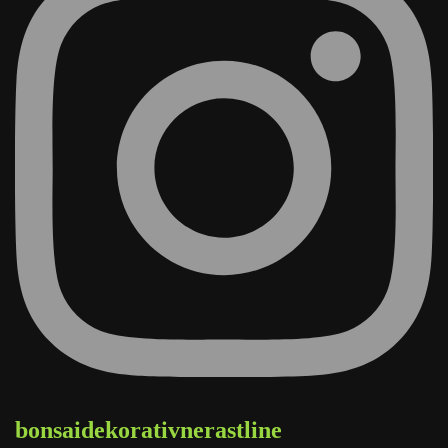
bonsaidekorativnerastline