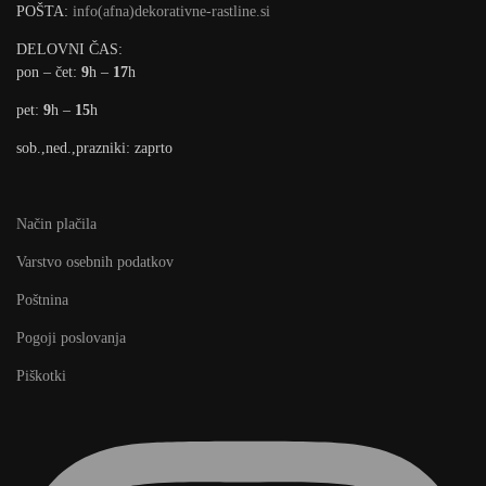
POŠTA:
info(afna)dekorativne-rastline.si
DELOVNI ČAS:
pon – čet:
9
h –
17
h
pet:
9
h –
15
h
sob.,ned.,prazniki: zaprto
Način plačila
Varstvo osebnih podatkov
Poštnina
Pogoji poslovanja
Piškotki