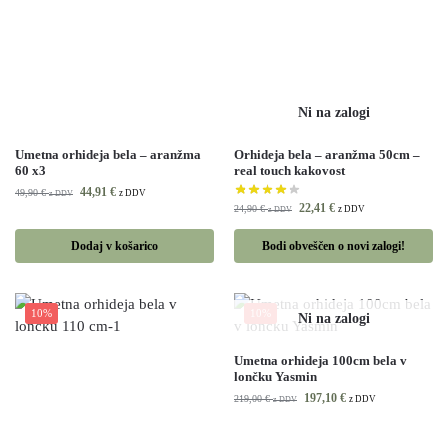
Umetna orhideja bela – aranžma
Orhideja bela – aranžma 50cm –
60 x3
real touch kakovost
44,91
€
49,90
€
z DDV
z DDV
22,41
€
24,90
€
z DDV
z DDV
Dodaj v košarico
Bodi obveščen o novi zalogi!
10%
10%
Umetna orhideja 100cm bela v
lončku Yasmin
197,10
€
219,00
€
z DDV
z DDV