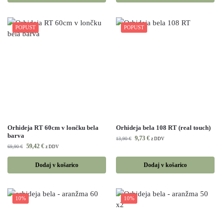
POPUST
POPUST
Orhideja RT 60cm v lončku bela
Orhideja bela 108 RT (real touch)
barva
9,73
€
13,90
€
z DDV
59,42
€
69,90
€
z DDV
Dodaj v košarico
Dodaj v košarico
10%
10%