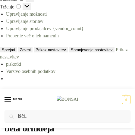
Trženje
Upravljanje možnosti
Upravljanje storitev
Upravljanje prodajalcev {vendor_count}
Preberite več o teh namenih
Prikaz
Sprejmi
Zavrni
Prikaz nastavitev
Shranjevanje nastavitev
nastavitev
piskotki
Varstvo osebnih podatkov
MENU
0
Iskanje
Domov
Izdelki označeni z “bela orhideja”
/
bela orhideja