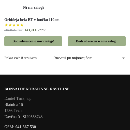
Orhideja bela RT v lončku 110cm
143,91
€
159,90
€
z DDV
z DDV
Bodi obveščen o novi zalogi!
Bodi obveščen o novi zalogi!
Prikaz vseh 8 rezultatov
BONSAI DEKORATIVNE RASTLINE
Daniel Turk, s.p.
Blatnica 16
1236 Trzin
Davčna št.:SI29558743
GSM:
041 367 530