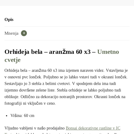
Opis
Mnenja
0
Orhideja bela – aranžma 60 x3 –
Umetno
cvetje
Orhideja bela – aranžma 60 x3 ima izjemen naraven videz. Vstavljena je
v osnovni pvc lonček. Poljubno se jo lahko vstavi tudi v okrasni lonček.
Sestavljajo jo 3 stebla z belimi cvetovi. V spodnjem delu ima tudi
izjemno dovršene zelene liste. Stebla orhideje se lahko poljubno tudi
oblikuje. Odlično za dekoracijo notranjih prostorov. Okrasni lonček na
fotografiji ni vključen v ceno.
Višina: 60 cm
Vljudno vabljeni v našo prodajalno
Bonsai dekorativne rastline v IC