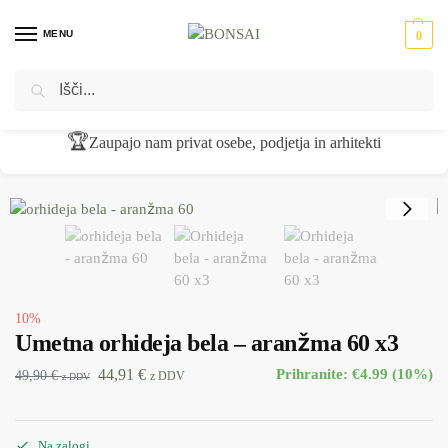
MENU
0
Iskanje
Domov
Umetno cvetje
aranžmaji
Umetna orhideja bela – aranžma 60 x3
/
/
/
🏆
Zaupajo nam privat osebe, podjetja in arhitekti
10%
Umetna orhideja bela – aranžma 60 x3
44,91
€
Prihranite: €4.99 (10%)
49,90
€
z DDV
z DDV
Na zalogi