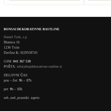
BONSAI DEKORATIVNE RASTLINE
Daniel Turk, s.p.
Blatnica 16
1236 Trzin
Davčna št.:SI29558743
GSM:
041 367 530
POŠTA:
info(afna)dekorativne-rastline.si
DELOVNI ČAS:
pon – čet:
9
h –
17
h
pet:
9
h –
15
h
sob.,ned.,prazniki: zaprto