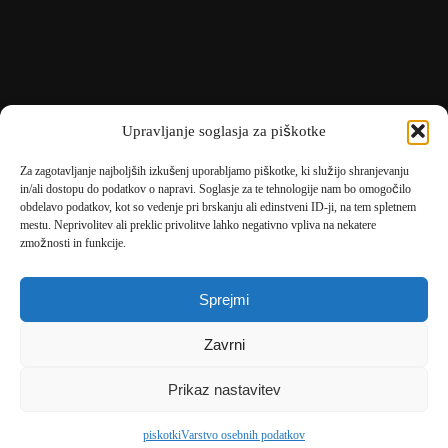
Upravljanje soglasja za piškotke
Za zagotavljanje najboljših izkušenj uporabljamo piškotke, ki služijo shranjevanju
in/ali dostopu do podatkov o napravi. Soglasje za te tehnologije nam bo omogočilo
obdelavo podatkov, kot so vedenje pri brskanju ali edinstveni ID-ji, na tem spletnem
mestu. Neprivolitev ali preklic privolitve lahko negativno vpliva na nekatere
🎄
umetne-jelke.si
zmožnosti in funkcije.
🇩🇪
bonsai-kunstblumen.de
Sprejmi
🇭🇷
bonsai-dekor.hr
Zavrni
🇭🇺
bonsai-dekor.hu
🇨🇿
bonsai-dekor.cz
Prikaz nastavitev
🇸🇰
bonsai-dekor.sk
piskotki
Varstvo osebnih podatkov