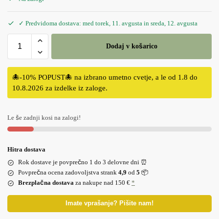
✓ Predvidoma dostava: med torek, 11. avgusta in sreda, 12. avgusta
Dodaj v košarico
🐙-10% POPUST🐙 na izbrano umetno cvetje, a le od 1.8 do
10.8.2026 za izdelke iz zaloge.
Le še zadnji kosi na zalogi!
Hitra dostava
Rok dostave je povprečno 1 do 3 delovne dni ⏰
Povprečna ocena zadovoljstva strank
4,9
od
5
📦
Brezplačna dostava
za nakupe nad 150 €
*
Imate vprašanje? Pišite nam!