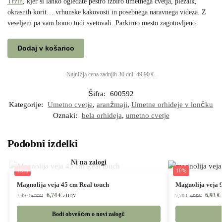
Trzin
, kjer si lahko ogledate pestro izbiro umetnega cvetja, plezalk,
okrasnih korit… vrhunske kakovosti in posebnega naravnega videza. Z
veseljem pa vam bomo tudi svetovali. Parkirno mesto zagotovljeno.
Dodaj v košarico
Najnižja cena zadnjih 30 dni:
49,90
€
.
Šifra:
600592
Kategorije:
Umetno cvetje
,
aranžmaji
,
Umetne orhideje v lončku
Oznaki:
bela orhideja
,
umetno cvetje
Podobni izdelki
10%
10%
Magnolija veja 45 cm Real touch
Magnolija veja 
6,74
€
6,93
€
7,49
€
7,70
€
z DDV
z DDV
z DDV
Bodi obveščen o novi zalogi!