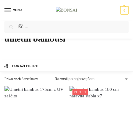
MENU
0
Iskanje
Domov
Izdelki označeni z “umetni bambusi”
/
umetni bambusi
POKAŽI FILTRE
Prikaz vseh 3 rezultatov
POPUST