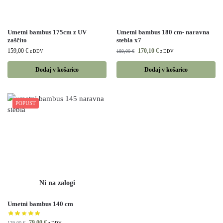
Umetni bambus 175cm z UV
Umetni bambus 180 cm- naravna
zaščito
stebla x7
159,00
€
170,10
€
189,00
€
z DDV
z DDV
Dodaj v košarico
Dodaj v košarico
POPUST
Umetni bambus 140 cm
79,00
€
129,00
€
z DDV