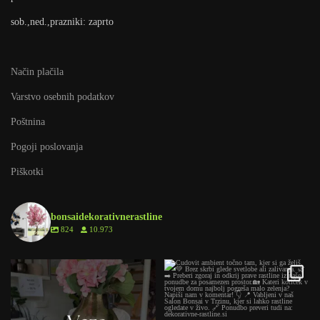
sob.,ned.,prazniki: zaprto
Način plačila
Varstvo osebnih podatkov
Poštnina
Pogoji poslovanja
Piškotki
bonsaidekorativnerastline
824
10.973