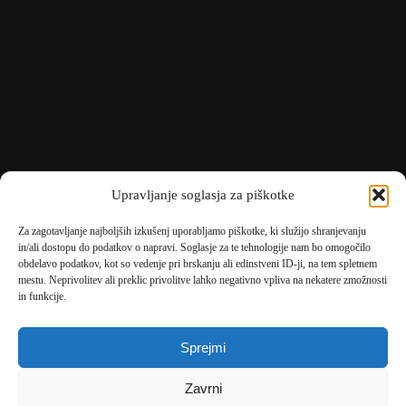
Upravljanje soglasja za piškotke
Za zagotavljanje najboljših izkušenj uporabljamo piškotke, ki služijo shranjevanju
in/ali dostopu do podatkov o napravi. Soglasje za te tehnologije nam bo omogočilo
obdelavo podatkov, kot so vedenje pri brskanju ali edinstveni ID-ji, na tem spletnem
mestu. Neprivolitev ali preklic privolitve lahko negativno vpliva na nekatere zmožnosti
🎄
umetne-jelke.si
in funkcije.
🇩🇪
bonsai-kunstblumen.de
Sprejmi
🇭🇷
bonsai-dekor.hr
Zavrni
🇭🇺
bonsai-dekor.hu