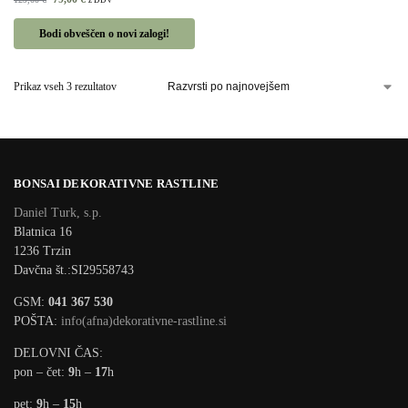
Bodi obveščen o novi zalogi!
Prikaz vseh 3 rezultatov
BONSAI DEKORATIVNE RASTLINE
Daniel Turk, s.p.
Blatnica 16
1236 Trzin
Davčna št.:SI29558743
GSM:
041 367 530
POŠTA:
info(afna)dekorativne-rastline.si
DELOVNI ČAS:
pon – čet:
9
h –
17
h
pet:
9
h –
15
h