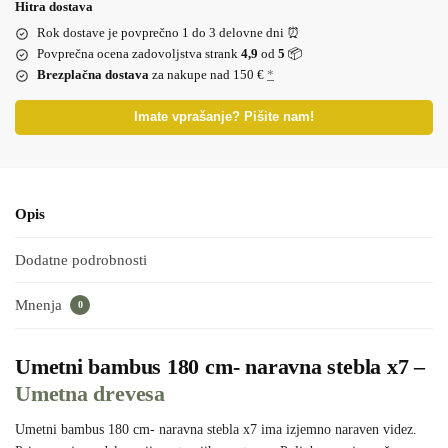
Hitra dostava
Rok dostave je povprečno 1 do 3 delovne dni ⏰
Povprečna ocena zadovoljstva strank
4,9
od
5
📦
Brezplačna dostava
za nakupe nad 150 €
*
Imate vprašanje? Pišite nam!
Opis
Dodatne podrobnosti
Mnenja
0
Umetni bambus 180 cm- naravna stebla x7 –
Umetna drevesa
Umetni bambus 180 cm- naravna stebla x7 ima izjemno naraven videz.