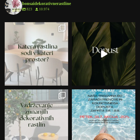
bonsaidekorativnerastline
823
10.974