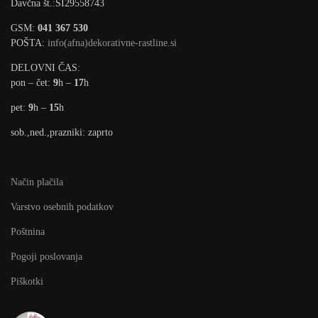
Davčna št.:SI29558743
GSM:
041 367 530
POŠTA:
info(afna)dekorativne-rastline.si
DELOVNI ČAS:
pon – čet:
9
h –
17
h
pet:
9
h –
15
h
sob.,ned.,prazniki: zaprto
Način plačila
Varstvo osebnih podatkov
Poštnina
Pogoji poslovanja
Piškotki