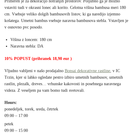
Primeren je za dekoracijo notranjih prostorov. Poljubno ga je možno
vstaviti tudi v okrasni lonec ali korito. Celotna višina bambusa meri 180
cm. Vsebuje veliko dolgih bambusovih listov, ki ga naredijo izjemno
košatega. Umetni bambus vsebuje naravna bambusova stebla. Vstavljen je
v osnovno pvc posodo.
Višina z loncem: 180 cm
Naravna stebla: DA
10% POPUST (prihranek 18,90 eur )
Vljudno vabljeni v našo prodajalno
Bonsai dekorativne rastline
, v IC
Trzin, kjer si lahko ogledate pestro izbiro umetnih bambusov, umetnih
rastlin, plezalk, dreves… vrhunske kakovosti in posebnega naravnega
videza. Z veseljem pa vam bomo tudi svetovali.
Hours:
ponedeljek, torek, sreda, četrtek
09:00 – 17:00
petek
09:00 – 15:00