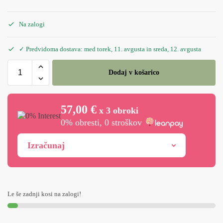
Na zalogi
✓ Predvidoma dostava: med torek, 11. avgusta in sreda, 12. avgusta
Dodaj v košarico
57,00 €
x 3 obroki
0% obresti, 0 stroškov
Izračunaj
Le še zadnji kosi na zalogi!