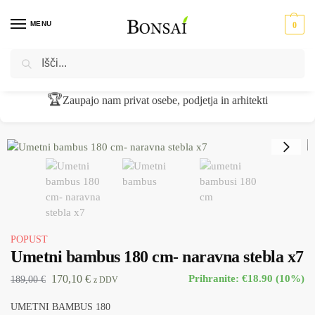
MENU
0
Iskanje
Domov
Umetne rastline
Umetna drevesa
Umetni bambus 180 cm- naravna stebla x7
/
/
/
🏆
Zaupajo nam privat osebe, podjetja in arhitekti
POPUST
Umetni bambus 180 cm- naravna stebla x7
170,10
€
Prihranite: €18.90 (10%)
189,00
€
z DDV
UMETNI BAMBUS 180