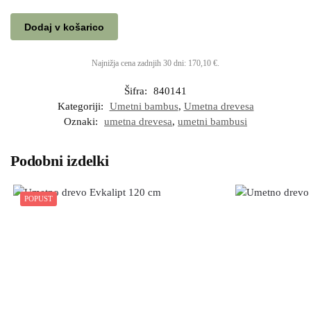
Dodaj v košarico
Najnižja cena zadnjih 30 dni:
170,10
€
.
Šifra:
840141
Kategoriji:
Umetni bambus
,
Umetna drevesa
Oznaki:
umetna drevesa
,
umetni bambusi
Podobni izdelki
POPUST