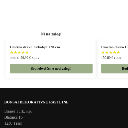
Umetno drevo Evkalipt 120 cm
Umetno drevo L
59,90
€
159,00
€
99,00
€
z DDV
z DDV
Bodi obveščen o novi zalogi!
Bodi
BONSAI DEKORATIVNE RASTLINE
Daniel Turk, s.p.
Blatnica 16
1236 Trzin