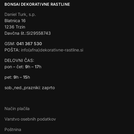
BONSAI DEKORATIVNE RASTLINE
Daniel Turk, s.p.
Blatnica 16
1236 Trzin
Davčna št.:SI29558743
GSM:
041 367 530
POŠTA:
info(afna)dekorativne-rastline.si
DELOVNI ČAS:
pon – čet:
9
h –
17
h
pet:
9
h –
15
h
sob.,ned.,prazniki: zaprto
Način plačila
Varstvo osebnih podatkov
Poštnina