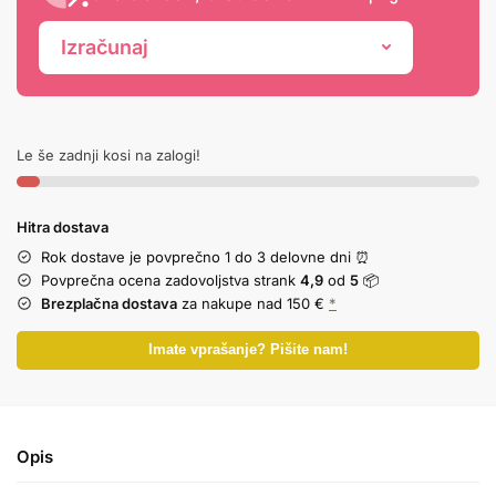
Izračunaj
Le še zadnji kosi na zalogi!
Hitra dostava
Rok dostave je povprečno 1 do 3 delovne dni ⏰
Povprečna ocena zadovoljstva strank
4,9
od
5
📦
Brezplačna dostava
za nakupe nad 150 €
*
Imate vprašanje? Pišite nam!
Opis