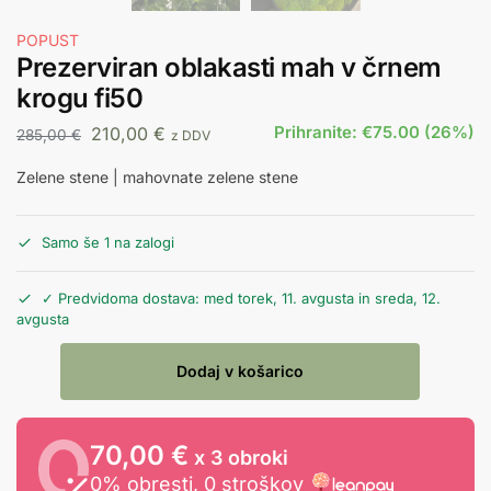
POPUST
Prezerviran oblakasti mah v črnem
krogu fi50
Prihranite: €75.00 (26%)
210,00
€
285,00
€
z DDV
Zelene stene | mahovnate zelene stene
Samo še 1 na zalogi
✓ Predvidoma dostava: med torek, 11. avgusta in sreda, 12.
avgusta
Dodaj v košarico
70,00 €
x 3 obroki
0% obresti, 0 stroškov