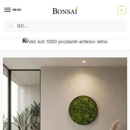
MENU
0
Iskanje
Domov
Dodatki za dom
Dekoracija
Mah
Prezerviran oblakasti mah v črnem krogu fi50
/
/
/
/
🧾
Preverjena kakovost z vračili pod 1 %