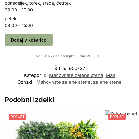
ponedeljek, torek, sreda, četrtek
09:00 – 17:00
petek
09:00 – 15:00
Dodaj v košarico
Najnižja cena zadnjih 30 dni:
285,00
€
.
Šifra:
900737
Kategoriji:
Mahovnate zelene stene
,
Mah
Oznaki:
Mahovnate zelene stene
,
zelene stene
Podobni izdelki
POPUST
POPUST