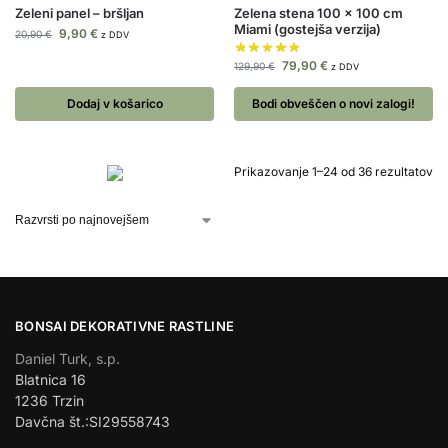
Zeleni panel – bršljan
Zelena stena 100 x 100 cm
Miami (gostejša verzija)
9,90
€
20,90
€
z DDV
79,90
€
129,90
€
z DDV
Dodaj v košarico
Bodi obveščen o novi zalogi!
Prikazovanje 1–24 od 36 rezultatov
BONSAI DEKORATIVNE RASTLINE
Daniel Turk, s.p.
Blatnica 16
1236 Trzin
Davčna št.:SI29558743