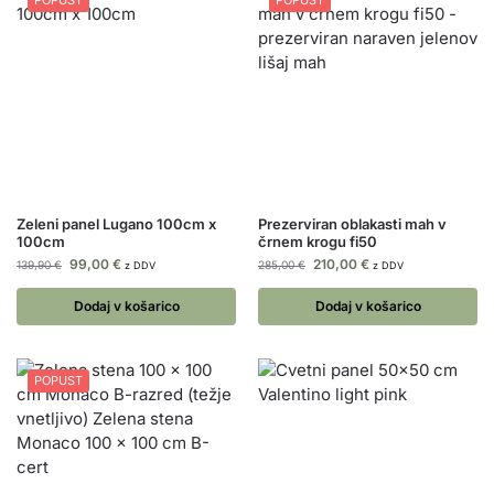
Zeleni panel Lugano 100cm x
Prezerviran oblakasti mah v
100cm
črnem krogu fi50
99,00
€
210,00
€
139,90
€
285,00
€
z DDV
z DDV
Dodaj v košarico
Dodaj v košarico
POPUST