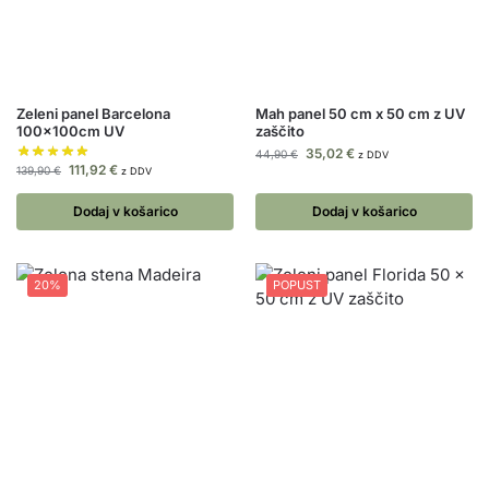
Zeleni panel Barcelona
Mah panel 50 cm x 50 cm z UV
100x100cm UV
zaščito
35,02
€
44,90
€
z DDV
111,92
€
139,90
€
z DDV
Dodaj v košarico
Dodaj v košarico
20%
POPUST