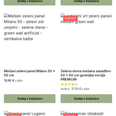
Dodaj v košarico
Dodaj v košarico
POPUST
Mešani zeleni panel Milano 50 x
Zelena stena mešana zasaditev
50 cm
50 x 50 cm gostejša verzija
PREMIUM
19,90
€
z DDV
17,51
€
19,90
€
z DDV
Dodaj v košarico
Dodaj v košarico
POPUST
POPUST