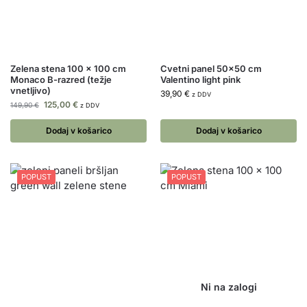
Zelena stena 100 x 100 cm
Cvetni panel 50×50 cm
Monaco B-razred (težje
Valentino light pink
vnetljivo)
39,90
€
z DDV
125,00
€
149,90
€
z DDV
Dodaj v košarico
Dodaj v košarico
POPUST
POPUST