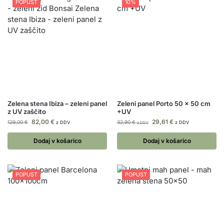
POPUST
10%
Zelena stena Ibiza – zeleni panel
Zeleni panel Porto 50 x 50 cm
z UV zaščito
+UV
82,00
€
29,61
€
129,00
€
32,90
€
z DDV
z DDV
z DDV
Dodaj v košarico
Dodaj v košarico
POPUST
POPUST