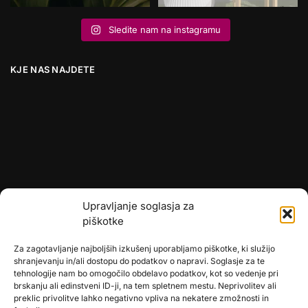
Sledite nam na instagramu
KJE NAS NAJDETE
Upravljanje soglasja za
piškotke
Za zagotavljanje najboljših izkušenj uporabljamo piškotke, ki služijo
shranjevanju in/ali dostopu do podatkov o napravi. Soglasje za te
tehnologije nam bo omogočilo obdelavo podatkov, kot so vedenje pri
brskanju ali edinstveni ID-ji, na tem spletnem mestu. Neprivolitev ali
preklic privolitve lahko negativno vpliva na nekatere zmožnosti in