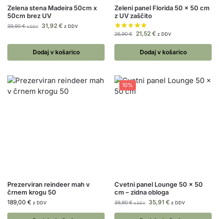
Zelena stena Madeira 50cm x
Zeleni panel Florida 50 x 50 cm
50cm brez UV
z UV zaščito
31,92
€
39,90
€
z DDV
z DDV
21,52
€
26,90
€
z DDV
Dodaj v košarico
Dodaj v košarico
10%
Prezerviran reindeer mah v
Cvetni panel Lounge 50 x 50
črnem krogu 50
cm – zidna obloga
189,00
€
35,91
€
39,90
€
z DDV
z DDV
z DDV