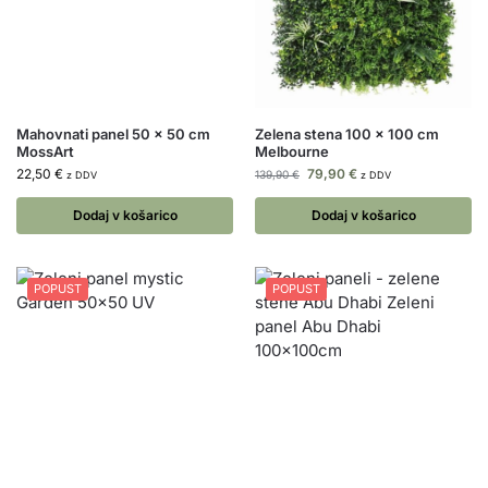
Mahovnati panel 50 x 50 cm
Zelena stena 100 x 100 cm
MossArt
Melbourne
22,50
€
79,90
€
139,90
€
z DDV
z DDV
Dodaj v košarico
Dodaj v košarico
POPUST
POPUST