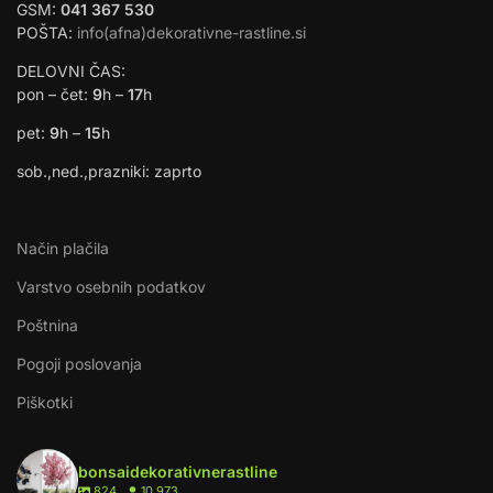
GSM:
041 367 530
POŠTA:
info(afna)dekorativne-rastline.si
DELOVNI ČAS:
pon – čet:
9
h –
17
h
pet:
9
h –
15
h
sob.,ned.,prazniki: zaprto
Način plačila
Varstvo osebnih podatkov
Poštnina
Pogoji poslovanja
Piškotki
bonsaidekorativnerastline
824
10.973