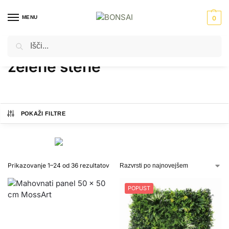
MENU
0
Iskanje
Domov
Izdelki označeni z “zelene stene”
/
zelene stene
POKAŽI FILTRE
Prikazovanje 1–24 od 36 rezultatov
POPUST