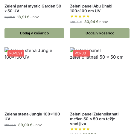
Zeleni panel mystic Garden 50
Zeleni panel Abu Dhabi
x 50 UV
100×100 cm UV
18,91
€
19,90
€
z DDV
83,94
€
139,90
€
z DDV
Dodaj v košarico
Dodaj v košarico
POPUST
POPUST
Zelena stena Jungle 100×100
Zeleni panel Zelenolistnati
UV
mešan 50 x 50 cm težje
vnetljivo
89,00
€
119,00
€
z DDV