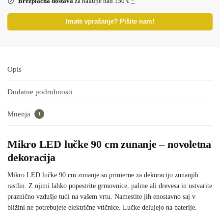
Brezplačna dostava
za nakupe nad 150 €
*
Imate vprašanje? Pišite nam!
Opis
Dodatne podrobnosti
Mnenja
1
Mikro LED lučke 90 cm zunanje – novoletna
dekoracija
Mikro LED lučke 90 cm zunanje so primerne za dekoracijo zunanjih
rastlin. Z njimi lahko popestrite grmovnice, palme ali drevesa in ustvarite
praznično vzdušje tudi na vašem vrtu. Namestite jih enostavno saj v
bližini ne potrebujete električne vtičnice. Lučke delujejo na baterije.