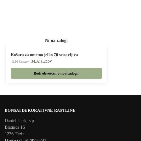
Košara za umetno jelko 70 sestavljiva
34,32
€
42,90
€
z DDV
z DDV
Bodi obveščen o novi zalogi!
BONSAI DEKORATIVNE RASTLINE
Daniel Turk, s.p.
Blatnica 16
1236 Trzin
Davčna št.:SI29558743