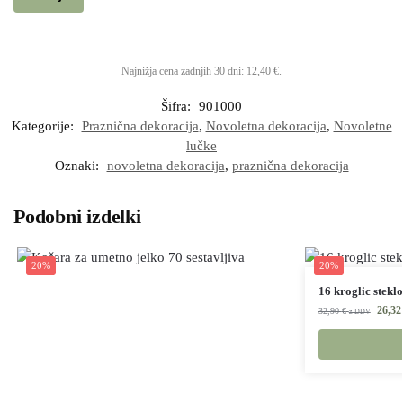
Najnižja cena zadnjih 30 dni:
12,40
€
.
Šifra:
901000
Kategorije:
Praznična dekoracija
,
Novoletna dekoracija
,
Novoletne
lučke
Oznaki:
novoletna dekoracija
,
praznična dekoracija
Podobni izdelki
20%
20%
16 kroglic stekl
26,3
32,90
€
z DDV