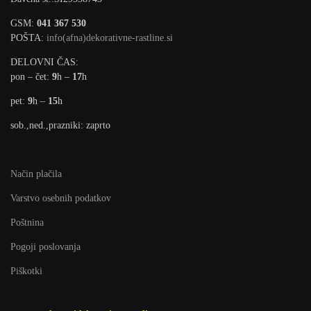
GSM:
041 367 530
POŠTA:
info(afna)dekorativne-rastline.si
DELOVNI ČAS:
pon – čet:
9
h –
17
h
pet:
9
h –
15
h
sob.,ned.,prazniki: zaprto
Način plačila
Varstvo osebnih podatkov
Poštnina
Pogoji poslovanja
Piškotki