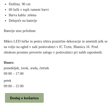
Dolžina: 90 cm
60 lučk v topli rumeni barvi
Barva kabla: zelena
Delujoče na baterije
Baterije niso priložene.
Mikro LED lučke in pestra izbira praznične dekoracije in umetnih jelk so
na voljo na ogled v naši poslovalnici v IC Trzin, Blatnica 16. Pred
obiskom prosimo preverite zalogo v poslovalnici pri naših zaposlenih.
Hours:
ponedeljek, torek, sreda, četrtek
09:00 – 17:00
petek
09:00 – 15:00
Dodaj v košarico