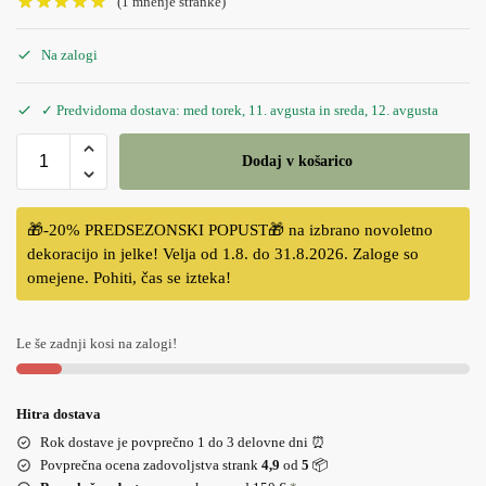
(
1
mnenje stranke)
Na zalogi
✓ Predvidoma dostava: med torek, 11. avgusta in sreda, 12. avgusta
Dodaj v košarico
🎁-20% PREDSEZONSKI POPUST🎁 na izbrano novoletno
dekoracijo in jelke! Velja od 1.8. do 31.8.2026. Zaloge so
omejene. Pohiti, čas se izteka!
Le še zadnji kosi na zalogi!
Hitra dostava
Rok dostave je povprečno 1 do 3 delovne dni ⏰
Povprečna ocena zadovoljstva strank
4,9
od
5
📦