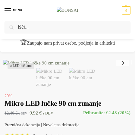
MENU
0
Iskanje
Domov
Novoletna dekoracija
Praznična dekoracija
Mikro LED lučke 90 cm zunanje
/
/
/
🏆
Zaupajo nam privat osebe, podjetja in arhitekti
z LED lučkami
20%
Mikro LED lučke 90 cm zunanje
9,92
€
Prihranite: €2.48 (20%)
12,40
€
z DDV
z DDV
Praznična dekoracija | Novoletna dekoracija