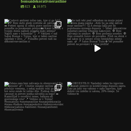
bonsaidekorativnerastline
823
10.975