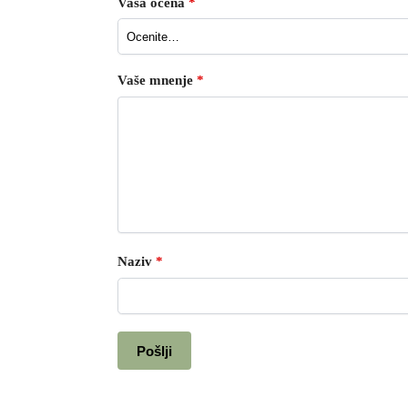
Vaša ocena
*
Vaše mnenje
*
Naziv
*