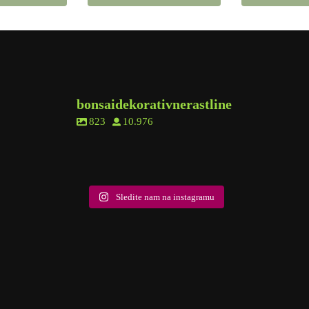
bonsaidekorativnerastline
823
10.976
8
0
6
1
6
0
2
0
10
2
9
0
18
0
5
1
10
1
Sledite nam na instagramu