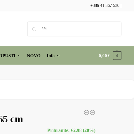
+386 41 367 530
|
Iskanje
OPUSTI
NOVO
Info
0,00
€
0
 65 cm
Prihranite: €2.98 (20%)