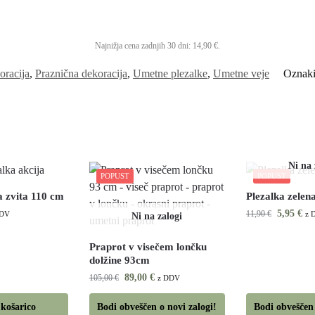
Najnižja cena zadnjih 30 dni:
14,90
€
.
oracija
,
Praznična dekoracija
,
Umetne plezalke
,
Umetne veje
Oznak
POPUST
POPUST
a zvita 110 cm
Plezalka zelen
5,95
€
11,90
€
DDV
z 
Praprot v visečem lončku
dolžine 93cm
89,00
€
105,00
€
z DDV
 košarico
Bodi obveščen o novi zalogi!
Bodi obveščen 