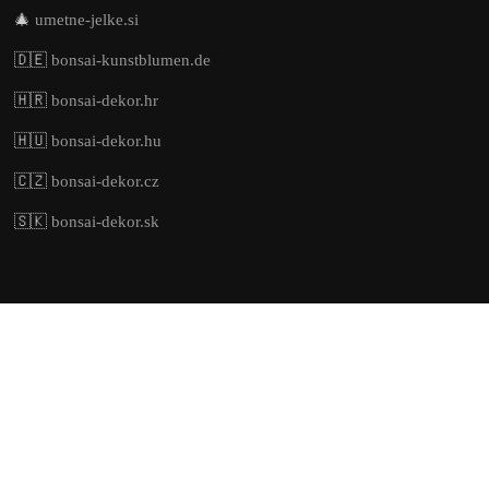
🎄
umetne-jelke.si
🇩🇪
bonsai-kunstblumen.de
🇭🇷
bonsai-dekor.hr
🇭🇺
bonsai-dekor.hu
🇨🇿
bonsai-dekor.cz
🇸🇰
bonsai-dekor.sk