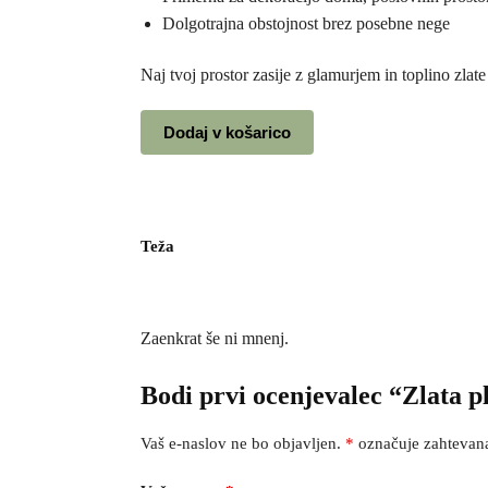
Dolgotrajna obstojnost brez posebne nege
Naj tvoj prostor zasije z glamurjem in toplino zlate
Dodaj v košarico
Teža
Zaenkrat še ni mnenj.
Bodi prvi ocenjevalec “Zlata p
Vaš e-naslov ne bo objavljen.
*
označuje zahtevana