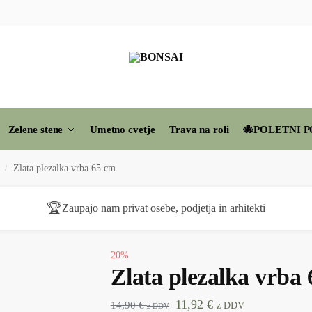
Zelene stene
Umetno cvetje
Trava na roli
🐙POLETNI P
Zlata plezalka vrba 65 cm
/
🏆
Zaupajo nam privat osebe, podjetja in arhitekti
20%
Zlata plezalka vrba
11,92
€
14,90
€
z DDV
z DDV