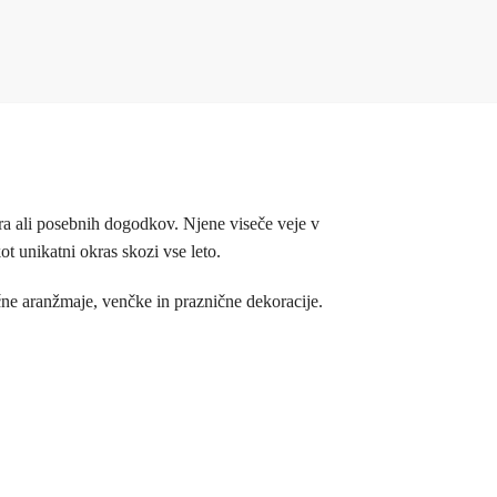
ra ali posebnih dogodkov. Njene viseče veje v
t unikatni okras skozi vse leto.
lične aranžmaje, venčke in praznične dekoracije.