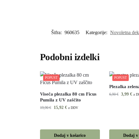
Šifra:
960635
Kategorije:
Novoletna dek
Podobni izdelki
POPUST
POPUST
Plezalka zelen
Viseča plezalka 80 cm Ficus
3,99
€
6,90
€
z 
Pumila z UV zaščito
15,92
€
19,90
€
z DDV
Dodaj v košarico
Dodaj v