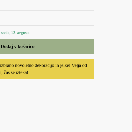
 sreda, 12. avgusta
Dodaj v košarico
o novoletno dekoracijo in jelke! Velja od
, čas se izteka!