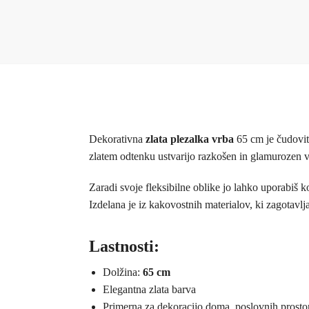
Dekorativna
zlata plezalka vrba
65 cm je čudovit
zlatem odtenku ustvarijo razkošen in glamurozen vi
Zaradi svoje fleksibilne oblike jo lahko uporabiš k
Izdelana je iz kakovostnih materialov, ki zagotavl
Lastnosti:
Dolžina:
65 cm
Elegantna zlata barva
Primerna za dekoracijo doma, poslovnih prost