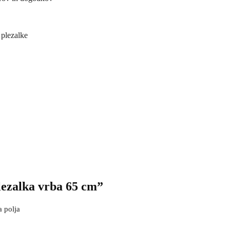
 plezalke
lezalka vrba 65 cm”
 polja