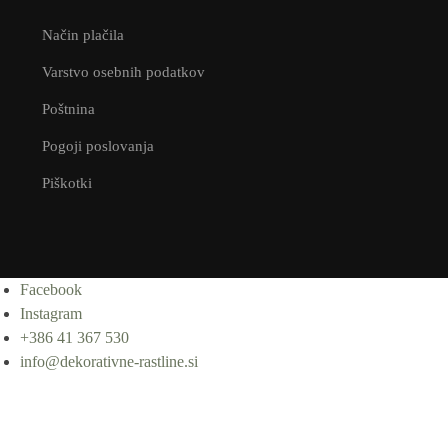
Način plačila
Varstvo osebnih podatkov
Poštnina
Pogoji poslovanja
Piškotki
Facebook
Instagram
+386 41 367 530
info@dekorativne-rastline.si