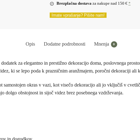
Brezplačna dostava
za nakupe nad 150 €
*
Imate vprašanje? Pišite nam!
Opis
Dodatne podrobnosti
Mnenja
0
 dodatek za elegantno in prestižno dekoracijo doma, poslovnega prosto
dez, ki se lepo poda k prazničnim aranžmajem, poročni dekoraciji ali ko
ot samostojen okras v vazi, kot visečo dekoracijo ali jo vključiš v cvet
jajo dolgo obstojnost in sijoč videz brez posebnega vzdrževanja.
orov in dogodkov