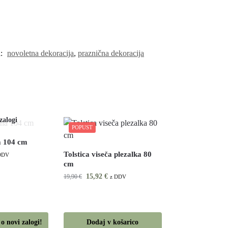
i:
novoletna dekoracija
,
praznična dekoracija
POPUST
a 104 cm
Tolstica viseča plezalka 80
DDV
cm
15,92
€
19,90
€
z DDV
o novi zalogi!
Dodaj v košarico