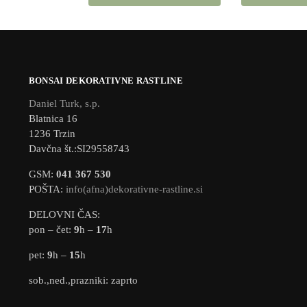
BONSAI DEKORATIVNE RASTLINE
Daniel Turk, s.p.
Blatnica 16
1236 Trzin
Davčna št.:SI29558743
GSM:
041 367 530
POŠTA:
info(afna)dekorativne-rastline.si
DELOVNI ČAS:
pon – čet:
9
h –
17
h
pet:
9
h –
15
h
sob.,ned.,prazniki: zaprto