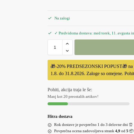
Na zalogi
✓ Predvidoma dostava: med torek, 11. avgusta in
🎁-20% PREDSEZONSKI POPUST🎁 na izbran
1.8. do 31.8.2026. Zaloge so omejene. Pohiti
Pohiti, akcija traja le še:
Manj kot 20 preostalih artikov!
Hitra dostava
Rok dostave je povprečno 1 do 3 delovne dni ⏰
Povprečna ocena zadovoljstva strank
4,9
od
5
📦