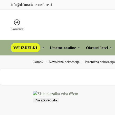
info@dekorativne-rastline.si
Košarica
VSI IZDELKI
Umetne rastline
Okrasni lonci
Domov
Novoletna dekoracija
Praznična dekoracija
/
/
Pokaži več slik