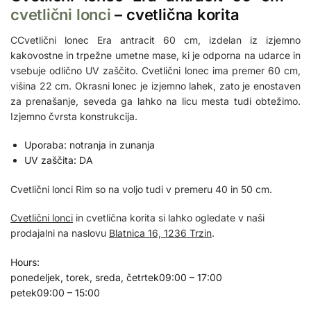
cvetlični lonci
– cvetlična korita
CCvetlični lonec Era antracit 60 cm, izdelan iz izjemno
kakovostne in trpežne umetne mase, ki je odporna na udarce in
vsebuje odlično UV zaščito. Cvetlični lonec ima premer 60 cm,
višina 22 cm. Okrasni lonec je izjemno lahek, zato je enostaven
za prenašanje, seveda ga lahko na licu mesta tudi obtežimo.
Izjemno čvrsta konstrukcija.
Uporaba: notranja in zunanja
UV zaščita: DA
Cvetlični lonci Rim so na voljo tudi v premeru 40 in 50 cm.
Cvetlični lonci
in cvetlična korita si lahko ogledate v naši
prodajalni na naslovu
Blatnica 16, 1236 Trzin
.
Hours:
ponedeljek, torek, sreda, četrtek
09:00 – 17:00
petek
09:00 – 15:00