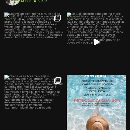
823
10.973