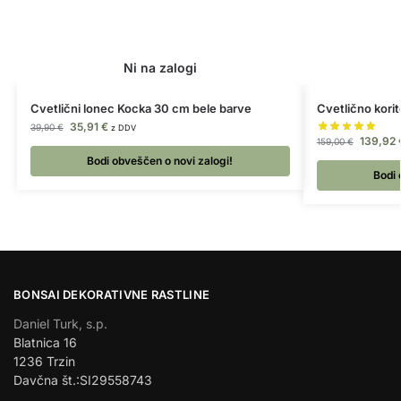
Cvetlični lonec Kocka 30 cm bele barve
Cvetlično kori
35,91
€
39,90
€
z DDV
139,92
159,00
€
Bodi obveščen o novi zalogi!
Bodi 
BONSAI DEKORATIVNE RASTLINE
Daniel Turk, s.p.
Blatnica 16
1236 Trzin
Davčna št.:SI29558743