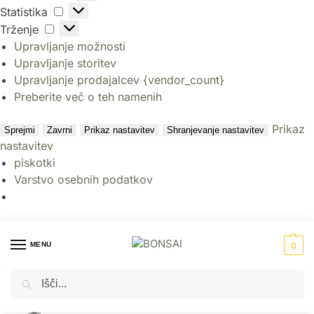
Statistika
Trženje
Upravljanje možnosti
Upravljanje storitev
Upravljanje prodajalcev {vendor_count}
Preberite več o teh namenih
Prikaz
Sprejmi
Zavrni
Prikaz nastavitev
Shranjevanje nastavitev
nastavitev
piskotki
Varstvo osebnih podatkov
MENU
0
Iskanje
Domov
Okrasni lonci - cvetlična korita
PVC cvetlični lonci
Cvetlični lonec Era antracit 60 cm
/
/
/