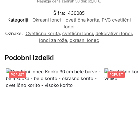
Najnižja cena zadnjih 30 dni:
62,10
€
.
Šifra:
430085
Kategoriji:
Okrasni lonci - cvetlična korita
,
PVC cvetlični
lonci
Oznake:
Cvetlična korita
,
cvetlični lonci
,
dekorativni lonci
,
lonci za rože
,
okrasni lonec
Podobni izdelki
POPUST
POPUST