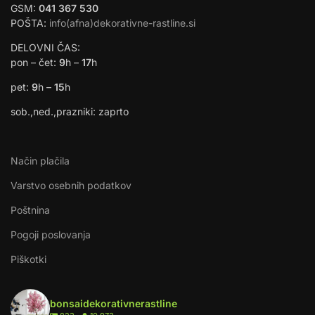
GSM:
041 367 530
POŠTA:
info(afna)dekorativne-rastline.si
DELOVNI ČAS:
pon – čet:
9
h –
17
h
pet:
9
h –
15
h
sob.,ned.,prazniki: zaprto
Način plačila
Varstvo osebnih podatkov
Poštnina
Pogoji poslovanja
Piškotki
bonsaidekorativnerastline