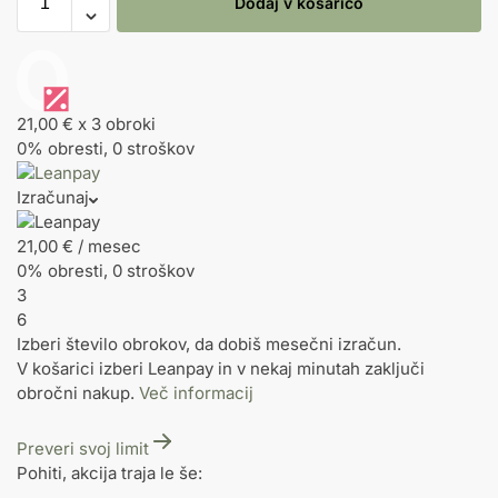
Dodaj v košarico
21,00 €
x 3 obroki
0% obresti, 0 stroškov
Izračunaj
21,00
€
/ mesec
0% obresti, 0 stroškov
3
6
Izberi število obrokov, da dobiš mesečni izračun.
V košarici izberi Leanpay in v nekaj minutah zaključi
obročni nakup.
Več informacij
Preveri svoj limit
Pohiti, akcija traja le še: