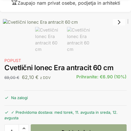
🏆
Zaupajo nam privat osebe, podjetja in arhitekti
POPUST
Cvetlični lonec Era antracit 60 cm
Prihranite: €6.90 (10%)
62,10
€
69,00
€
z DDV
Na zalogi
✓ Predvidoma dostava: med torek, 11. avgusta in sreda, 12.
avgusta