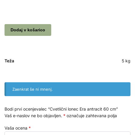
Dodaj v košarico
Teža
5 kg
Zaenkrat še ni mnenj.
Bodi prvi ocenjevalec “Cvetlični lonec Era antracit 60 cm”
Vaš e-naslov ne bo objavljen.
*
označuje zahtevana polja
Vaša ocena
*