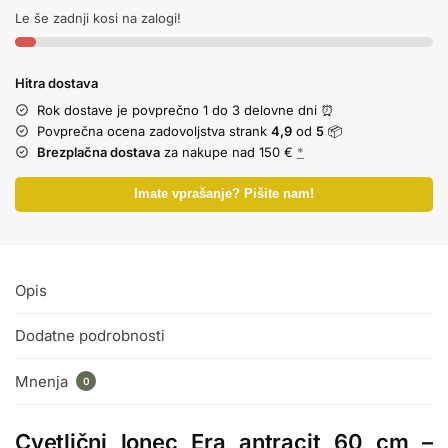
Le še zadnji kosi na zalogi!
Hitra dostava
Rok dostave je povprečno 1 do 3 delovne dni ⏰
Povprečna ocena zadovoljstva strank
4,9
od
5
📦
Brezplačna dostava
za nakupe nad 150 €
*
Imate vprašanje? Pišite nam!
Opis
Dodatne podrobnosti
Mnenja
0
Cvetlični lonec Era antracit 60 cm –