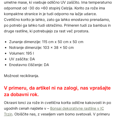
umetne mase, ki vsebuje odlično UV zaščito. Ima temperaturno
odpornost od -30 do +60 stopinj Celzija. Korito za rože ima
kompaktne stranice in je tudi odporno na lažje udarce.
Cvetlično korito je lahko, zato ga lahko enostavno prenašamo,
po potrebi ga lahko tudi obtežimo. Primeren tudi za bambus in
druge rastline, ki potrebujejo za rast več prostora.
Zunanje dimenzije: 115 cm x 50 cm x 50 cm
Notranje dimenzije: 103 x 38 x 50 cm
Volumen: 195 l
UV zaščita: DA
Enostavno čiščenje: DA
Možnost recikliranja.
V primeru, da artikel ni na zalogi, nas vprašajte
za dobavni rok.
Okrasni lonci za rože in cvetlična korita odlične kakovosti in po
ugodnih cenah najdete v –
Bonsai dekorativne rastline v IC
Trzin
. Obiščite nas, z veseljem vam bomo svetovali. V primeru