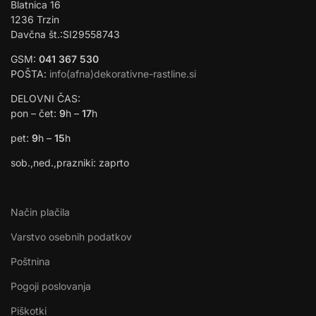
Blatnica 16
1236 Trzin
Davčna št.:SI29558743
GSM:
041 367 530
POŠTA:
info(afna)dekorativne-rastline.si
DELOVNI ČAS:
pon – čet:
9
h –
17
h
pet:
9
h –
15
h
sob.,ned.,prazniki: zaprto
Način plačila
Varstvo osebnih podatkov
Poštnina
Pogoji poslovanja
Piškotki