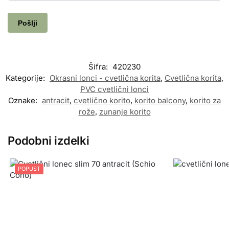
Šifra:
420230
Kategorije:
Okrasni lonci - cvetlična korita
,
Cvetlična korita
,
PVC cvetlični lonci
Oznake:
antracit
,
cvetlično korito
,
korito balcony
,
korito za
rože
,
zunanje korito
Podobni izdelki
POPUST