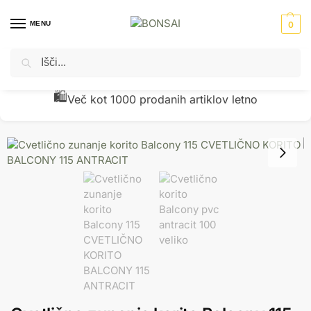
MENU
0
Iskanje
Domov
Okrasni lonci - cvetlična korita
PVC cvetlični lonci
Cvetlično zunanje korito Balcony 115 cm x 50 antracit
/
/
/
🧾
Preverjena kakovost z vračili pod 1 %