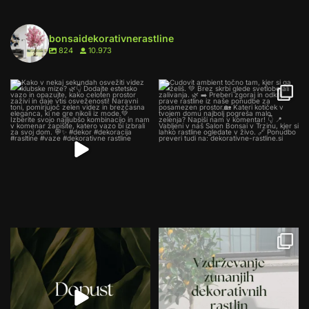
bonsaidekorativnerastline
824
10.973