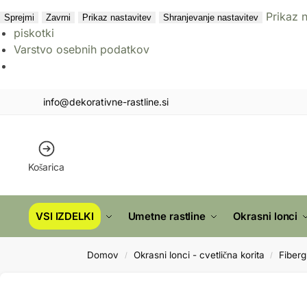
Prikaz 
Sprejmi
Zavrni
Prikaz nastavitev
Shranjevanje nastavitev
piskotki
Varstvo osebnih podatkov
info@dekorativne-rastline.si
Košarica
VSI IZDELKI
Umetne rastline
Okrasni lonci
Domov
Okrasni lonci - cvetlična korita
Fiberg
/
/