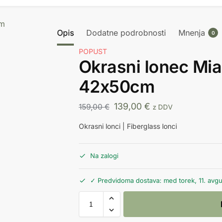
Opis
Dodatne podrobnosti
Mnenja
0
POPUST
Okrasni lonec Mia
42x50cm
139,00
€
159,00
€
z DDV
Okrasni lonci | Fiberglass lonci
Na zalogi
✓ Predvidoma dostava: med torek, 11. avgus