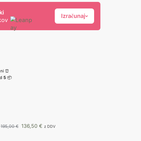
ki
Izračunaj
kov
dni ⏰
d
5
📦
)
136,50
€
195,00
€
z DDV