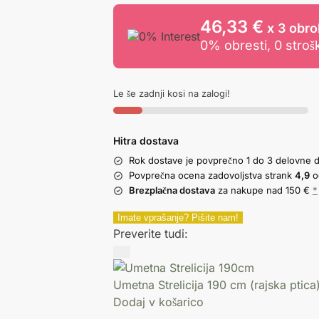
46,33 €
x 3 obro
0% obresti, 0 stroš
Le še zadnji kosi na zalogi!
Hitra dostava
Rok dostave je povprečno 1 do 3 delovne 
Povprečna ocena zadovoljstva strank
4,9
o
Brezplačna dostava
za nakupe nad 150 €
*
Imate vprašanje? Pišite nam!
Preverite tudi:
Umetna Strelicija 190 cm (rajska ptica
Dodaj v košarico