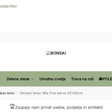
nastavitev
Zelene stene
Umetno cvetje
Trava na roli
🐙POLE
lass lonci
Okrasni lonec Mia črne barve 42x50cm
/
🏆
Zaupajo nam privat osebe, podjetja in arhitekti