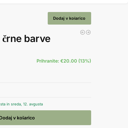
Dodaj v košarico
 črne barve
Prihranite: €20.00 (13%)
ta in sreda, 12. avgusta
Dodaj v košarico