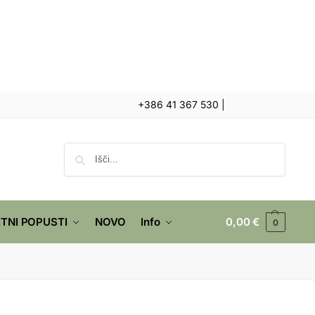
+386 41 367 530
|
Iskanje
TNI POPUSTI
NOVO
Info
0,00
€
0