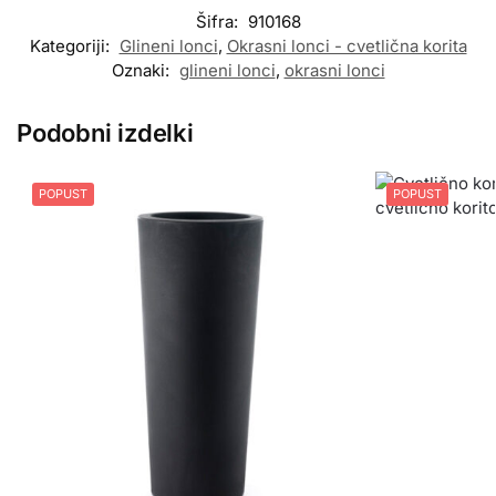
Šifra:
910168
Kategoriji:
Glineni lonci
,
Okrasni lonci - cvetlična korita
Oznaki:
glineni lonci
,
okrasni lonci
Podobni izdelki
POPUST
POPUST