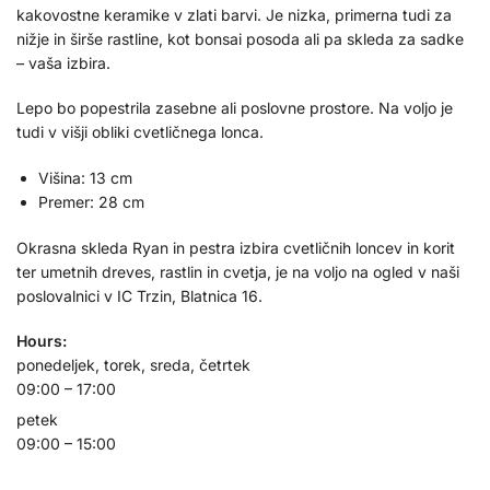
kakovostne keramike v zlati barvi. Je nizka, primerna tudi za
nižje in širše rastline, kot bonsai posoda ali pa skleda za sadke
– vaša izbira.
Lepo bo popestrila zasebne ali poslovne prostore. Na voljo je
tudi v višji obliki cvetličnega lonca.
Višina: 13 cm
Premer: 28 cm
Okrasna skleda Ryan in pestra izbira cvetličnih loncev in korit
ter umetnih dreves, rastlin in cvetja, je na voljo na ogled v naši
poslovalnici v IC Trzin, Blatnica 16.
Hours:
ponedeljek, torek, sreda, četrtek
09:00 – 17:00
petek
09:00 – 15:00