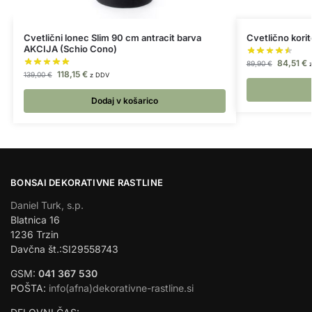
Cvetlični lonec Slim 90 cm antracit barva
Cvetlično kori
AKCIJA (Schio Cono)
84,51
€
89,90
€
118,15
€
139,00
€
z DDV
Dodaj v košarico
BONSAI DEKORATIVNE RASTLINE
Daniel Turk, s.p.
Blatnica 16
1236 Trzin
Davčna št.:SI29558743
GSM:
041 367 530
POŠTA:
info(afna)dekorativne-rastline.si