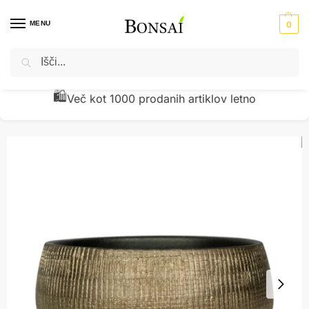
MENU
0
Iskanje
Domov
Okrasni lonci - cvetlična korita
Glineni lonci
Okrasna skleda Ryan zlata š28 v13 cm
/
/
/
🧾
Preverjena kakovost z vračili pod 1 %