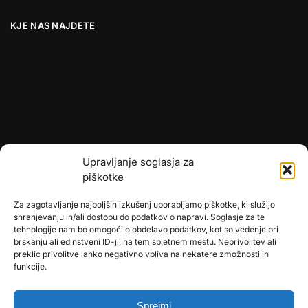
KJE NAS NAJDETE
Upravljanje soglasja za
piškotke
Za zagotavljanje najboljših izkušenj uporabljamo piškotke, ki služijo
shranjevanju in/ali dostopu do podatkov o napravi. Soglasje za te
tehnologije nam bo omogočilo obdelavo podatkov, kot so vedenje pri
brskanju ali edinstveni ID-ji, na tem spletnem mestu. Neprivolitev ali
preklic privolitve lahko negativno vpliva na nekatere zmožnosti in
🎄
umetne-jelke.si
funkcije.
🇩🇪
bonsai-kunstblumen.de
Sprejmi