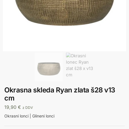
Okrasna skleda Ryan zlata š28 v13
cm
19,90
€
z DDV
Okrasni lonci | Glineni lonci