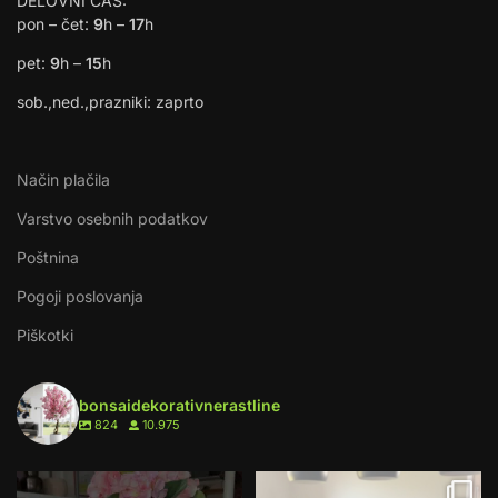
DELOVNI ČAS:
pon – čet:
9
h –
17
h
pet:
9
h –
15
h
sob.,ned.,prazniki: zaprto
Način plačila
Varstvo osebnih podatkov
Poštnina
Pogoji poslovanja
Piškotki
bonsaidekorativnerastline
824
10.975