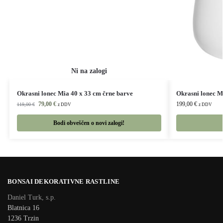
Okrasni lonec Mia 40 x 33 cm črne barve
Okrasni lonec M
79,00
€
199,00
€
119,00
€
z DDV
z DDV
Bodi obveščen o novi zalogi!
BONSAI DEKORATIVNE RASTLINE
Daniel Turk, s.p.
Blatnica 16
1236 Trzin