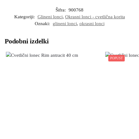
Šifra:
900768
Kategoriji:
Glineni lonci
,
Okrasni lonci - cvetlična korita
Oznaki:
glineni lonci
,
okrasni lonci
Podobni izdelki
POPUST