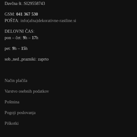
Davčna št.:SI29558743
GSM:
041 367 530
POŠTA:
info(afna)dekorativne-rastline.si
DELOVNI ČAS:
pon – čet:
9
h –
17
h
pet:
9
h –
15
h
sob.,ned.,prazniki: zaprto
Način plačila
Varstvo osebnih podatkov
Poštnina
Pogoji poslovanja
Piškotki