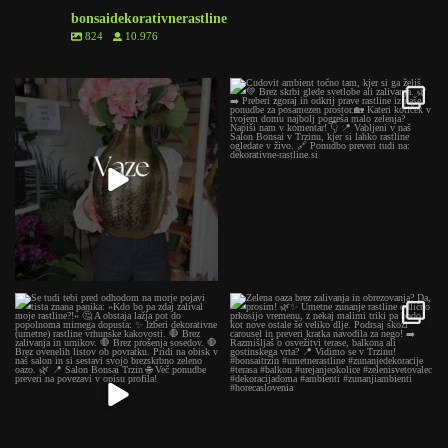
bonsaidekorativnerastline
824
10.976