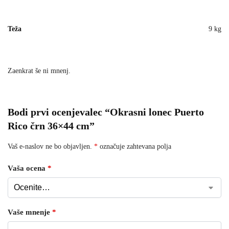
Teža
9 kg
Zaenkrat še ni mnenj.
Bodi prvi ocenjevalec “Okrasni lonec Puerto
Rico črn 36×44 cm”
Vaš e-naslov ne bo objavljen.
*
označuje zahtevana polja
Vaša ocena
*
Vaše mnenje
*