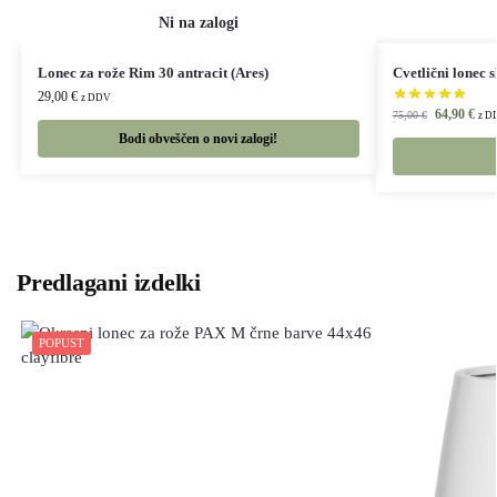
Lonec za rože Rim 30 antracit (Ares)
Cvetlični lonec 
29,00
€
z DDV
64,90
€
75,00
€
z D
Bodi obveščen o novi zalogi!
Predlagani izdelki
POPUST