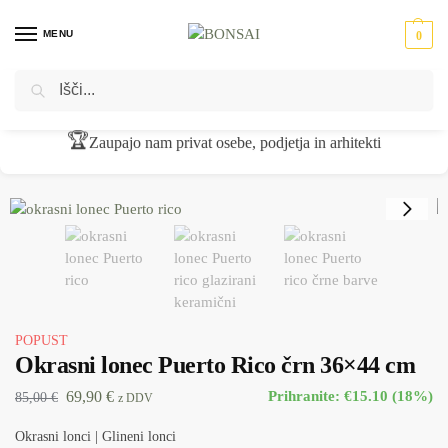
MENU
0
Iskanje
Domov
Okrasni lonci - cvetlična korita
Glineni lonci
Okrasni lonec Puerto Rico črn 36×44 cm
/
/
/
🏆
Zaupajo nam privat osebe, podjetja in arhitekti
POPUST
Okrasni lonec Puerto Rico črn 36×44 cm
69,90
€
Prihranite: €15.10 (18%)
85,00
€
z DDV
Okrasni lonci | Glineni lonci