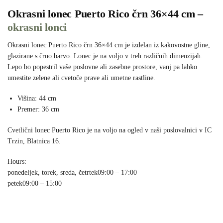
Okrasni lonec Puerto Rico črn 36×44 cm –
okrasni lonci
Okrasni lonec Puerto Rico črn 36×44 cm je izdelan iz kakovostne gline,
glazirane s črno barvo. Lonec je na voljo v treh različnih dimenzijah.
Lepo bo popestril vaše poslovne ali zasebne prostore, vanj pa lahko
umestite zelene ali cvetoče prave ali umetne rastline.
Višina: 44 cm
Premer: 36 cm
Cvetlični lonec Puerto Rico je na voljo na ogled v naši poslovalnici v IC
Trzin, Blatnica 16.
Hours:
ponedeljek, torek, sreda, četrtek
09:00 – 17:00
petek
09:00 – 15:00