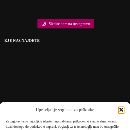
Sledite nam na instagramu
KJE NAS NAJDETE
Upravljanje soglasja za piškotke
Za zagotavljanje najboljših izkušenj uporabljamo piškotke, ki služijo shranjevanju
in/ali dostopu do podatkov o napravi. Soglasje za te tehnologije nam bo omogočilo