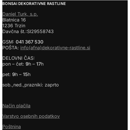
BONSAI DEKORATIVNE RASTLINE
Daniel Turk, s.p.
Blatnica 16
1236 Trzin
Davčna št.:SI29558743
GSM:
041 367 530
POŠTA:
info(afna)dekorativne-rastline.si
DELOVNI ČAS:
pon – čet:
9
h –
17
h
pet:
9
h –
15
h
sob.,ned.,prazniki: zaprto
Način plačila
Varstvo osebnih podatkov
Poštnina