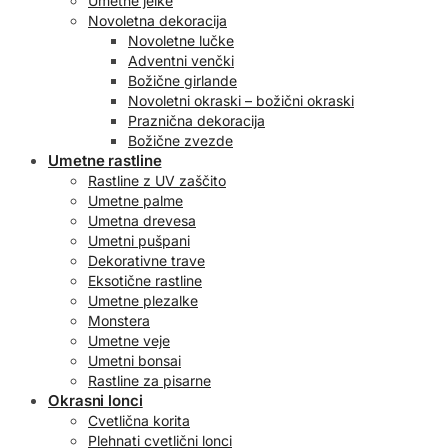
Umetne jelke
Novoletna dekoracija
Novoletne lučke
Adventni venčki
Božične girlande
Novoletni okraski – božični okraski
Praznična dekoracija
Božične zvezde
Umetne rastline
Rastline z UV zaščito
Umetne palme
Umetna drevesa
Umetni pušpani
Dekorativne trave
Eksotične rastline
Umetne plezalke
Monstera
Umetne veje
Umetni bonsai
Rastline za pisarne
Okrasni lonci
Cvetlična korita
Plehnati cvetlični lonci