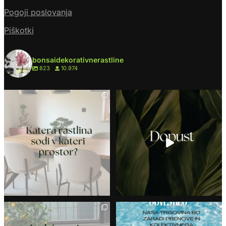
Pogoji poslovanja
Piškotki
bonsaidekorativnerastline
823
10.974