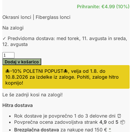
Prihranite: €4.99 (10%)
Okrasni lonci | Fiberglass lonci
Na zalogi
✓ Predvidoma dostava: med torek, 11. avgusta in sreda,
12. avgusta
Dodaj v košarico
🐙-10% POLETNI POPUST🐙, velja od 1.8. do
10.8.2026 za izdelke iz zaloge. Pohiti, zaloge hitro
kopnijo!
Le še zadnji kosi na zalogi!
Hitra dostava
Rok dostave je povprečno 1 do 3 delovne dni ⏰
Povprečna ocena zadovoljstva strank
4,9
od
5
📦
Brezplačna dostava
za nakupe nad 150 €
*