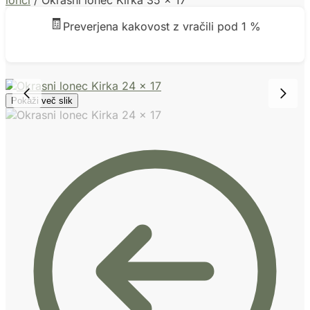
lonci
/
Okrasni lonec Kirka 35 x 17
🧾
Preverjena kakovost z vračili pod 1 %
Pokaži več slik