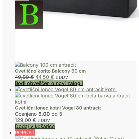
Cvetlično korito Balcony 60 cm
49,90
€
44,50
€
z DDV
Bodi obveščen o novi zalogi!
Cvetlični lonec kotni Vogel 80 antracit
Ocenjeno
5.00
od 5
129,00
€
z DDV
Dodaj v košarico
POPUST