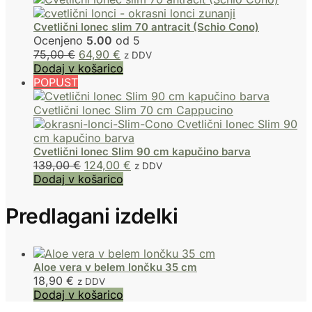
Cvetlični lonec slim 70 antracit (Schio Cono)
Ocenjeno
5.00
od 5
75,00
€
64,90
€
z DDV
Dodaj v košarico
POPUST
Cvetlični lonec Slim 90 cm kapučino barva
139,00
€
124,00
€
z DDV
Dodaj v košarico
Predlagani izdelki
Aloe vera v belem lončku 35 cm
18,90
€
z DDV
Dodaj v košarico