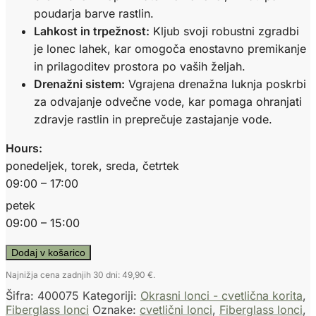
poudarja barve rastlin.
Lahkost in trpežnost:
Kljub svoji robustni zgradbi
je lonec lahek, kar omogoča enostavno premikanje
in prilagoditev prostora po vaših željah.
Drenažni sistem:
Vgrajena drenažna luknja poskrbi
za odvajanje odvečne vode, kar pomaga ohranjati
zdravje rastlin in preprečuje zastajanje vode.
Hours:
ponedeljek, torek, sreda, četrtek
09:00 – 17:00
petek
09:00 – 15:00
Dodaj v košarico
Najnižja cena zadnjih 30 dni:
49,90
€
.
Šifra:
400075
Kategoriji:
Okrasni lonci - cvetlična korita
,
Fiberglass lonci
Oznake:
cvetlični lonci
,
Fiberglass lonci
,