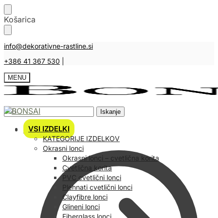
Košarica
info@dekorativne-rastline.si
+386 41 367 530
|
MENU
Iskanje
VSI IZDELKI
Košarica
KATEGORIJE IZDELKOV
Okrasni lonci
Okrasni lonci – cvetlična korita
Cvetlična korita
PVC cvetlični lonci
Plehnati cvetlični lonci
Clayfibre lonci
Glineni lonci
Fiberglass lonci