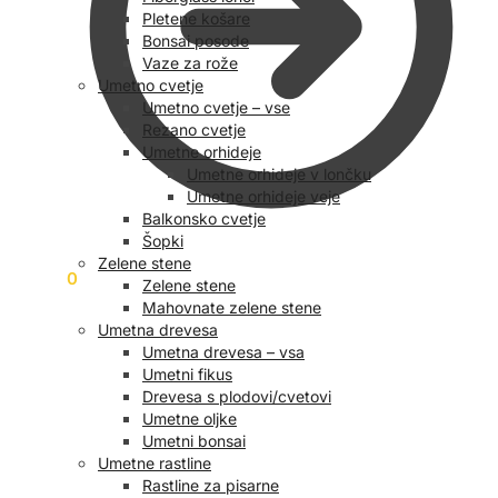
Pletene košare
Bonsai posode
Vaze za rože
Umetno cvetje
Umetno cvetje – vse
Rezano cvetje
Umetne orhideje
Umetne orhideje v lončku
Umetne orhideje veje
Balkonsko cvetje
Šopki
Zelene stene
0,00
€
0
Zelene stene
Mahovnate zelene stene
Umetna drevesa
Umetna drevesa – vsa
Umetni fikus
Drevesa s plodovi/cvetovi
Umetne oljke
Umetni bonsai
Umetne rastline
Rastline za pisarne