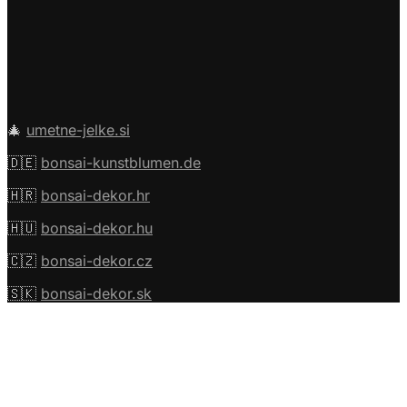
🎄
umetne-jelke.si
🇩🇪
bonsai-kunstblumen.de
🇭🇷
bonsai-dekor.hr
🇭🇺
bonsai-dekor.hu
🇨🇿
bonsai-dekor.cz
🇸🇰
bonsai-dekor.sk