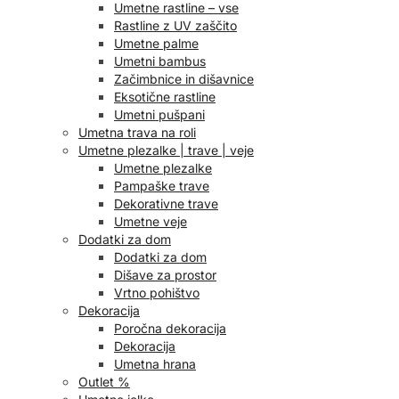
Umetne rastline – vse
Rastline z UV zaščito
Umetne palme
Umetni bambus
Začimbnice in dišavnice
Eksotične rastline
Umetni pušpani
Umetna trava na roli
Umetne plezalke | trave | veje
Umetne plezalke
Pampaške trave
Dekorativne trave
Umetne veje
Dodatki za dom
Dodatki za dom
Dišave za prostor
Vrtno pohištvo
Dekoracija
Poročna dekoracija
Dekoracija
Umetna hrana
Outlet %