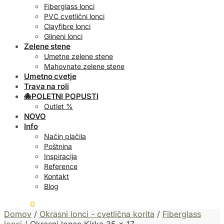
Fiberglass lonci
PVC cvetlični lonci
Clayfibre lonci
Glineni lonci
Zelene stene
Umetne zelene stene
Mahovnate zelene stene
Umetno cvetje
Trava na roli
🐙POLETNI POPUSTI
Outlet %
NOVO
Info
Način plačila
Poštnina
Inspiracija
Reference
Kontakt
Blog
0,00
€
0
Domov
/
Okrasni lonci - cvetlična korita
/
Fiberglass