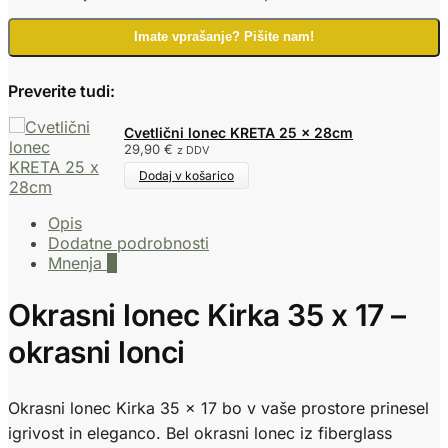
Imate vprašanje? Pišite nam!
Preverite tudi:
Cvetlični lonec KRETA 25 x 28cm
29,90
€
z DDV
Dodaj v košarico
Opis
Dodatne podrobnosti
Mnenja
0
Okrasni lonec Kirka 35 x 17 –
okrasni lonci
Okrasni lonec Kirka 35 x 17 bo v vaše prostore prinesel
igrivost in eleganco. Bel okrasni lonec iz fiberglass