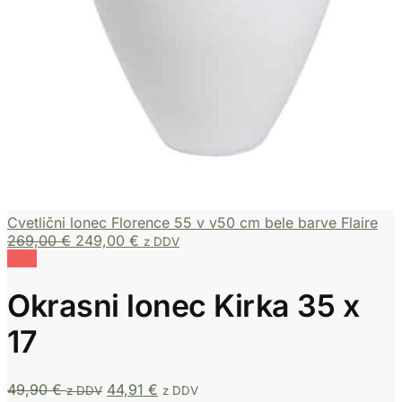
Cvetlični lonec Florence 55 v v50 cm bele barve Flaire
269,00
€
249,00
€
z DDV
10%
Okrasni lonec Kirka 35 x
17
49,90
€
44,91
€
z DDV
z DDV