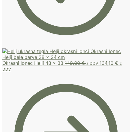
Okrasni lonec Helij 48 x 38
149,00
€
134,10
€
z DDV
z
DDV