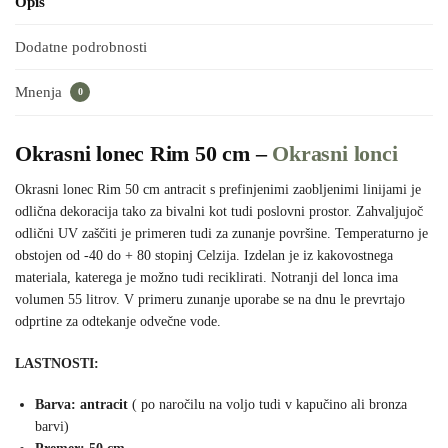
Opis
Dodatne podrobnosti
Mnenja
0
Okrasni lonec Rim 50 cm –
Okrasni lonci
Okrasni lonec Rim 50 cm antracit s prefinjenimi zaobljenimi linijami je
odlična dekoracija tako za bivalni kot tudi poslovni prostor. Zahvaljujoč
odlični UV zaščiti je primeren tudi za zunanje površine. Temperaturno je
obstojen od -40 do + 80 stopinj Celzija. Izdelan je iz kakovostnega
materiala, katerega je možno tudi reciklirati. Notranji del lonca ima
volumen 55 litrov. V primeru zunanje uporabe se na dnu le prevrtajo
odprtine za odtekanje odvečne vode.
LASTNOSTI:
Barva: antracit
( po naročilu na voljo tudi v kapučino ali bronza
barvi)