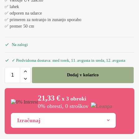
✅ vsebuje UV zaščito
✅ lahek
✅ odporen na udarce
✅ primeren za notranjo in zunanjo uporabo
✅ premer 50 cm
Na zalogi
✓ Predvidoma dostava: med torek, 11. avgusta in sreda, 12. avgusta
Dodaj v košarico
21,33 €
x 3 obroki
0% obresti, 0 stroškov
Izračunaj