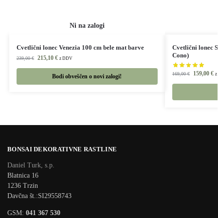
Cvetlični lonec Venezia 100 cm bele mat barve
Cvetlični lonec 
Cono)
215,10
€
239,00
€
z DDV
159,00
€
169,00
€
z
Bodi obveščen o novi zalogi!
BONSAI DEKORATIVNE RASTLINE
Daniel Turk, s.p.
Blatnica 16
1236 Trzin
Davčna št.:SI29558743
GSM:
041 367 530