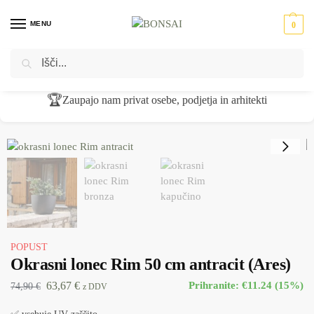
MENU
0
Iskanje
Domov
Okrasni lonci - cvetlična korita
PVC cvetlični lonci
Okrasni lonec Rim 50 cm antracit (Ares)
/
/
/
🏆
Zaupajo nam privat osebe, podjetja in arhitekti
POPUST
Okrasni lonec Rim 50 cm antracit (Ares)
63,67
€
Prihranite: €11.24 (15%)
74,90
€
z DDV