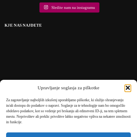
Sledite nam na instagramu
KJE NAS NAJDETE
Upravljanje soglasja za piškotke
Za zagotavljanje najboljših izkušenj uporabljamo piškotke, ki služijo shranjevanju
in/ali dostopu do podatkov o napravi. Soglasje za te tehnologije nam bo omogočilo
obdelavo podatkov, kot so vedenje pri brskanju ali edinstveni ID-ji, na tem spletnem
mestu. Neprivolitev ali preklic privolitve lahko negativno vpliva na nekatere zmožnosti
in funkcije.
🎄
umetne-jelke.si