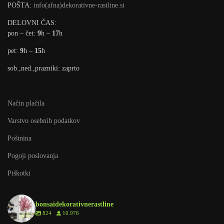
POŠTA:
info(afna)dekorativne-rastline.si
DELOVNI ČAS:
pon – čet:
9
h –
17
h
pet:
9
h –
15
h
sob.,ned.,prazniki: zaprto
Način plačila
Varstvo osebnih podatkov
Poštnina
Pogoji poslovanja
Piškotki
bonsaidekorativnerastline
824
10.976