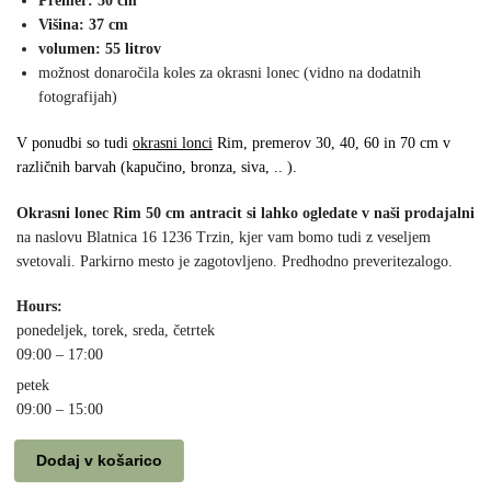
Premer: 50 cm
Višina: 37 cm
volumen: 55 litrov
možnost donaročila koles za okrasni lonec (vidno na dodatnih
fotografijah)
V ponudbi so tudi
okrasni lonci
Rim, premerov 30, 40, 60 in 70 cm v
različnih barvah (kapučino, bronza, siva, .. ).
Okrasni lonec Rim 50 cm antracit si lahko ogledate v naši prodajalni
na naslovu Blatnica 16 1236 Trzin, kjer vam bomo tudi z veseljem
svetovali. Parkirno mesto je zagotovljeno. Predhodno preveritezalogo.
Hours:
ponedeljek, torek, sreda, četrtek
09:00 – 17:00
petek
09:00 – 15:00
Dodaj v košarico