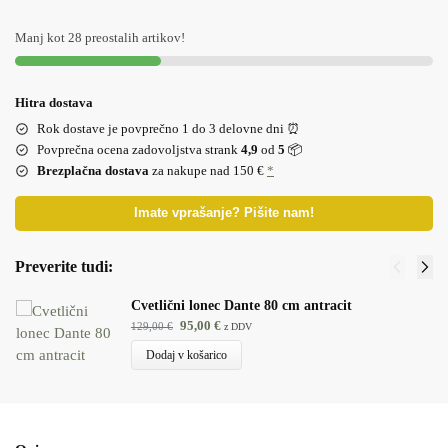
Manj kot 28 preostalih artikov!
Hitra dostava
Rok dostave je povprečno 1 do 3 delovne dni ⏰
Povprečna ocena zadovoljstva strank
4,9
od
5
📦
Brezplačna dostava
za nakupe nad 150 €
*
Imate vprašanje? Pišite nam!
Preverite tudi:
Cvetlični lonec Dante 80 cm antracit
95,00
€
129,00
€
z DDV
Dodaj v košarico