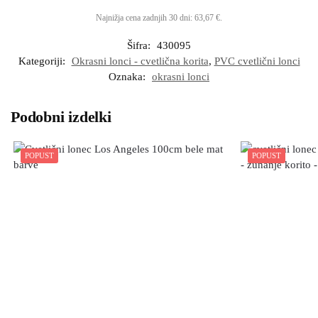
Najnižja cena zadnjih 30 dni:
63,67
€
.
Šifra:
430095
Kategoriji:
Okrasni lonci - cvetlična korita
,
PVC cvetlični lonci
Oznaka:
okrasni lonci
Podobni izdelki
POPUST
POPUST