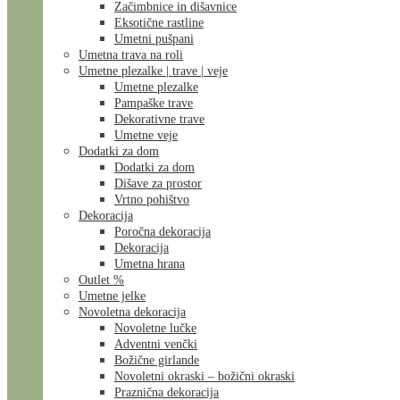
Začimbnice in dišavnice
Eksotične rastline
Umetni pušpani
Umetna trava na roli
Umetne plezalke | trave | veje
Umetne plezalke
Pampaške trave
Dekorativne trave
Umetne veje
Dodatki za dom
Dodatki za dom
Dišave za prostor
Vrtno pohištvo
Dekoracija
Poročna dekoracija
Dekoracija
Umetna hrana
Outlet %
Umetne jelke
Novoletna dekoracija
Novoletne lučke
Adventni venčki
Božične girlande
Novoletni okraski – božični okraski
Praznična dekoracija