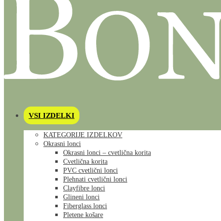
VSI IZDELKI
KATEGORIJE IZDELKOV
Okrasni lonci
Okrasni lonci – cvetlična korita
Cvetlična korita
PVC cvetlični lonci
Plehnati cvetlični lonci
Clayfibre lonci
Glineni lonci
Fiberglass lonci
Pletene košare