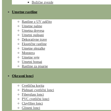
Božične zvezde
Umetne rastline
Rastline z UV zaščito
Umetne palme
Umetna drevesa
Umetni pušpani
Dekorativne trave
Eksotične rastline
Umetne plezalke
Monstera
Umetne veje
Umetni bonsai
Rastline za pisarne
Okrasni lonci
Cvetlična korita
Plehnati cvetlični lonci
Fiberglass lonci
PVC cvetlični lonci
Clayfibre lonci
Glineni lonci