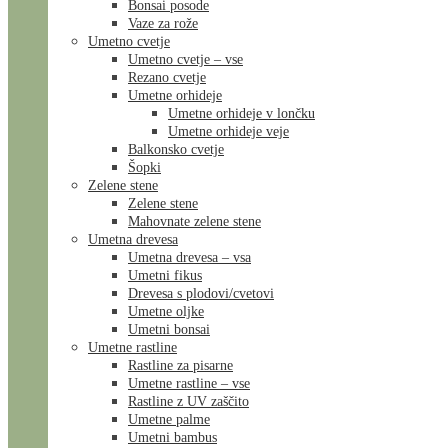
Bonsai posode
Vaze za rože
Umetno cvetje
Umetno cvetje – vse
Rezano cvetje
Umetne orhideje
Umetne orhideje v lončku
Umetne orhideje veje
Balkonsko cvetje
Šopki
Zelene stene
Zelene stene
Mahovnate zelene stene
Umetna drevesa
Umetna drevesa – vsa
Umetni fikus
Drevesa s plodovi/cvetovi
Umetne oljke
Umetni bonsai
Umetne rastline
Rastline za pisarne
Umetne rastline – vse
Rastline z UV zaščito
Umetne palme
Umetni bambus