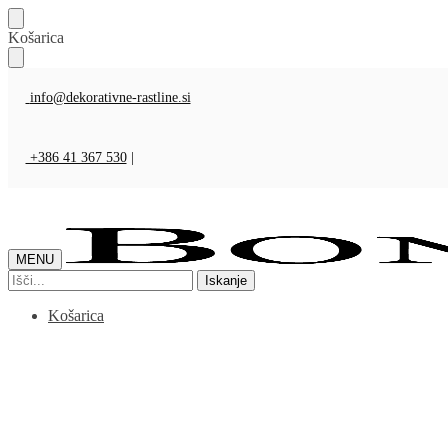
Košarica
info@dekorativne-rastline.si
+386 41 367 530
|
MENU
Iskanje
Košarica