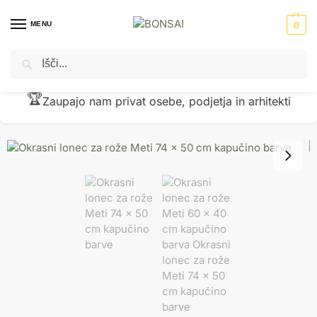
MENU
0
Iskanje
Domov
Okrasni lonci - cvetlična korita
PVC cvetlični lonci
Okrasni lonec za rože Meti 74 x 50 cm kapučino barve
/
/
/
🏆
Zaupajo nam privat osebe, podjetja in arhitekti