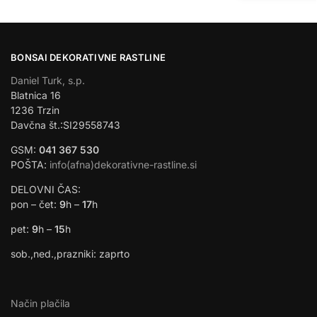
BONSAI DEKORATIVNE RASTLINE
Daniel Turk, s.p.
Blatnica 16
1236 Trzin
Davčna št.:SI29558743
GSM:
041 367 530
POŠTA:
info(afna)dekorativne-rastline.si
DELOVNI ČAS:
pon – čet:
9
h –
17
h
pet:
9
h –
15
h
sob.,ned.,prazniki: zaprto
Način plačila