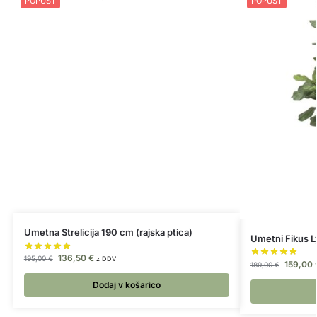
POPUST
POPUST
Umetna Strelicija 190 cm (rajska ptica)
Umetni Fikus L
136,50
€
195,00
€
z DDV
159,00
189,00
€
Dodaj v košarico