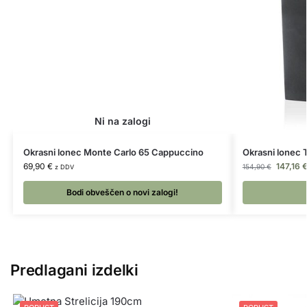
Okrasni lonec Monte Carlo 65 Cappuccino
Okrasni lonec 
69,90
€
147,16
154,90
€
z DDV
Bodi obveščen o novi zalogi!
Predlagani izdelki