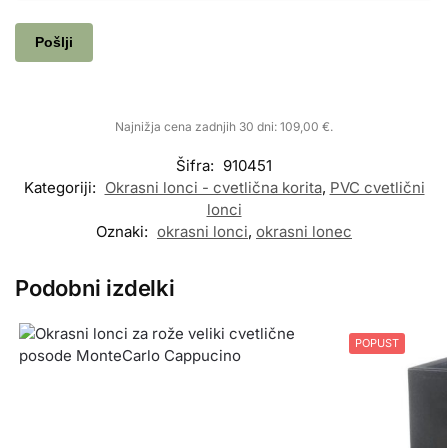
Najnižja cena zadnjih 30 dni:
109,00
€
.
Šifra:
910451
Kategoriji:
Okrasni lonci - cvetlična korita
,
PVC cvetlični
lonci
Oznaki:
okrasni lonci
,
okrasni lonec
Podobni izdelki
POPUST