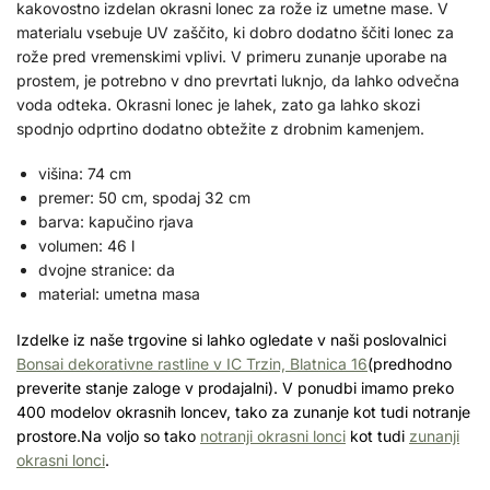
kakovostno izdelan okrasni lonec za rože iz umetne mase. V
materialu vsebuje UV zaščito, ki dobro dodatno ščiti lonec za
rože pred vremenskimi vplivi. V primeru zunanje uporabe na
prostem, je potrebno v dno prevrtati luknjo, da lahko odvečna
voda odteka. Okrasni lonec je lahek, zato ga lahko skozi
spodnjo odprtino dodatno obtežite z drobnim kamenjem.
višina: 74 cm
premer: 50 cm, spodaj 32 cm
barva: kapučino rjava
volumen: 46 l
dvojne stranice: da
material: umetna masa
Izdelke iz naše trgovine si lahko ogledate v naši poslovalnici
Bonsai dekorativne rastline v IC Trzin, Blatnica 16
(predhodno
preverite stanje zaloge v prodajalni). V ponudbi imamo preko
400 modelov okrasnih loncev, tako za zunanje kot tudi notranje
prostore.Na voljo so tako
notranji okrasni lonci
kot tudi
zunanji
okrasni lonci
.