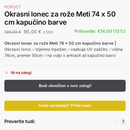
POPUST
Okrasni lonec za rože Meti 74 x 50
cm kapučino barve
Prihranite: €14.00 (13%)
95,00
€
109,00
€
z DDV
Okrasni lonec za rože Meti 74 x 50 cm kapučino barve |
Okrasni lonci
✅izjemno trpežen ✅vsebuje UV zaščito ✅višina
74cm, premer 50cm ✅na voljo v antracit ali kapučino barvi
Ni na zalogi
Bodi obveščen o novi zalogi!
Imate vprašanje? Pišite nam!
Preverite tudi: