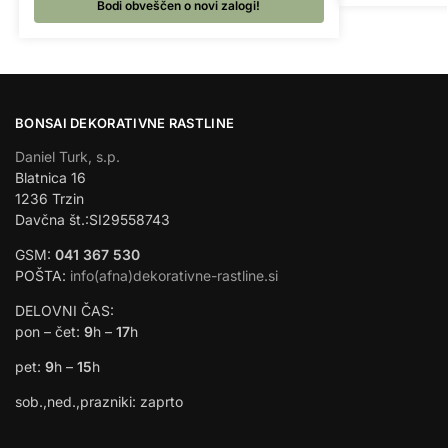
Bodi obveščen o novi zalogi!
BONSAI DEKORATIVNE RASTLINE
Daniel Turk, s.p.
Blatnica 16
1236 Trzin
Davčna št.:SI29558743
GSM:
041 367 530
POŠTA:
info(afna)dekorativne-rastline.si
DELOVNI ČAS:
pon – čet:
9
h –
17
h
pet:
9
h –
15
h
sob.,ned.,prazniki: zaprto