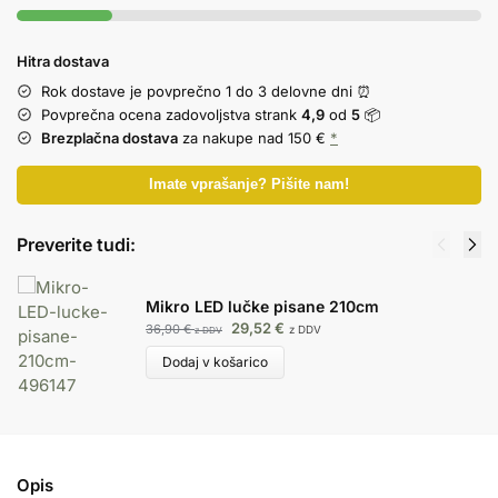
Hitra dostava
Rok dostave je povprečno 1 do 3 delovne dni ⏰
Povprečna ocena zadovoljstva strank
4,9
od
5
📦
Brezplačna dostava
za nakupe nad 150 €
*
Imate vprašanje? Pišite nam!
Preverite tudi:
Mikro LED lučke pisane 210cm
29,52
€
36,90
€
z DDV
z DDV
Dodaj v košarico
Opis