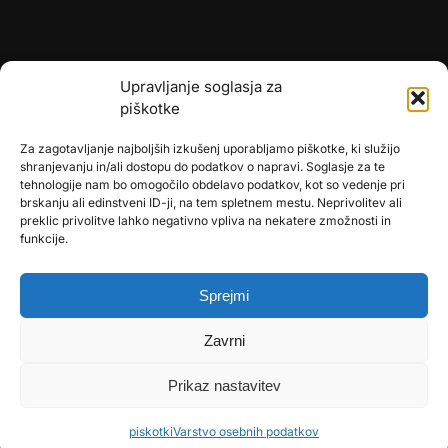
Upravljanje soglasja za
piškotke
Za zagotavljanje najboljših izkušenj uporabljamo piškotke, ki služijo
shranjevanju in/ali dostopu do podatkov o napravi. Soglasje za te
tehnologije nam bo omogočilo obdelavo podatkov, kot so vedenje pri
brskanju ali edinstveni ID-ji, na tem spletnem mestu. Neprivolitev ali
preklic privolitve lahko negativno vpliva na nekatere zmožnosti in
funkcije.
🎄
umetne-jelke.si
🇩🇪
bonsai-kunstblumen.de
Sprejmi
🇭🇷
bonsai-dekor.hr
Zavrni
🇭🇺
bonsai-dekor.hu
Prikaz nastavitev
🇨🇿
bonsai-dekor.cz
🇸🇰
bonsai-dekor.sk
piskotki
Varstvo osebnih podatkov