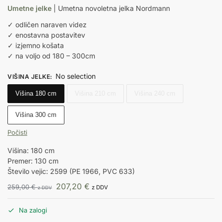
Umetne jelke
| Umetna novoletna jelka Nordmann
✓ odličen naraven videz
✓ enostavna postavitev
✓ izjemno košata
✓ na voljo od 180 – 300cm
No selection
VIŠINA JELKE
:
Višina 180 cm
Višina 210 cm
Višina 240 cm
Višina 300 cm
Počisti
Višina: 180 cm
Premer: 130 cm
Število vejic: 2599 (PE 1966, PVC 633)
207,20
€
259,00
€
z DDV
z DDV
Na zalogi