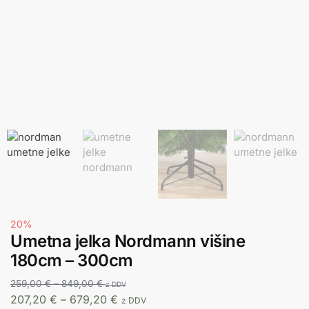
20%
Umetna jelka Nordmann višine
180cm – 300cm
259,00
€
–
849,00
€
z DDV
207,20
€
–
679,20
€
z DDV