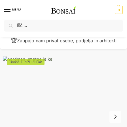
MENU
0
Iskanje
Domov
Umetne jelke - novoletne jelke - božična drevesa
Umetna jelka Nordmann višine 180cm – 300cm
/
/
🏆
Zaupajo nam privat osebe, podjetja in arhitekti
Bonsai PRIPOROČA!