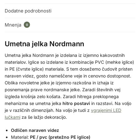
Dodatne podrobnosti
Mnenja
0
Umetna jelka Nordmann
Umetna jelka Nordmann je izdelana iz izjemno kakovostnih
materialov. Iglice so izdelane iz kombinacije PVC (mehke iglice)
in PE (čvrste iglice) materiala. S tem dosežemo čudovit pristen
naraven videz, gosto nameščene veje in cenovno dostopnost.
Oblika novoletne jelke je izjemno razkošna in izhaja iz
posnemanja prave nordmanske jelke. Zaradi številnih vej
izgleda krošnja zelo košata. Zaradi hitrega preklopnega
mehanizma se umetna jelka
hitro postavi
in razstavi. Na voljo
je v različnih dimenzijah. Na voljo je tudi z
vgrajenimi LED
lučkami
za še lažjo dekoracijo.
Odličen naraven videz
Material:
PE / pvc (pretežno PE iglice)