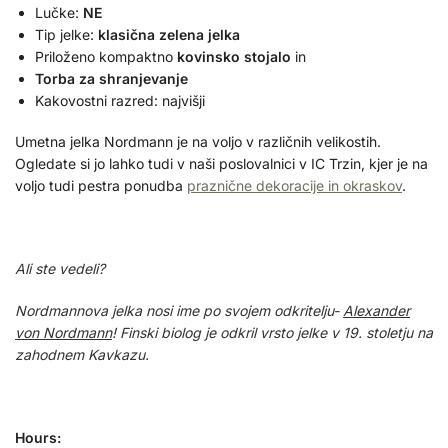
Lučke:
NE
Tip jelke:
klasična zelena jelka
Priloženo kompaktno
kovinsko stojalo
in
Torba za shranjevanje
Kakovostni razred: najvišji
Umetna jelka Nordmann je na voljo v različnih velikostih.
Ogledate si jo lahko tudi v naši poslovalnici v IC Trzin, kjer je na
voljo tudi pestra ponudba
praznične dekoracije in okraskov
.
Ali ste vedeli?
Nordmannova jelka nosi ime po svojem odkritelju-
Alexander
von Nordmann
! Finski biolog je odkril vrsto jelke v 19. stoletju na
zahodnem Kavkazu.
Hours: