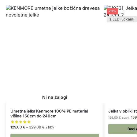
20%
z LED lučkami
Umetna jelka Kenmore 100% PE material
Jelka v obliki 
višine 150cm do 240cm
15
199,00
€
z DDV
129,00
€
–
329,00
€
z DDV
Bodi 