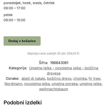
ponedeljek, torek, sreda, četrtek
09:00 – 17:00
petek
09:00 – 15:00
Dodaj v košarico
Najnižja cena zadnjih 30 dni:
259,00
€
.
Šifra:
196843061
Kategorija:
Umetne jelke - novoletne jelke - božična
drevesa
Oznake:
abeti di natale
,
božično drevo
,
choinka
,
fir tree
,
Nordmann
,
novoletna jelka
,
umetna smreka
,
umetne jelke
,
weihnachtsbaum
Podobni izdelki