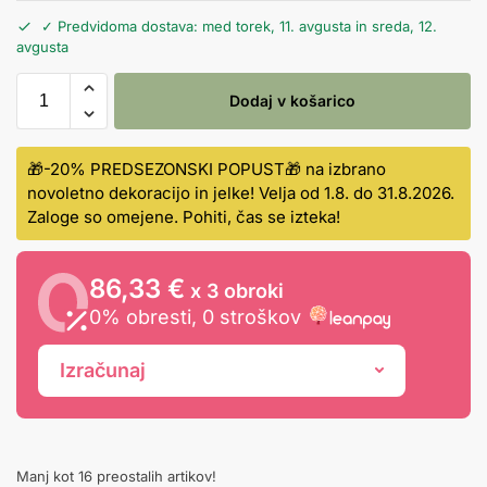
✓ Predvidoma dostava: med torek, 11. avgusta in sreda, 12.
avgusta
Dodaj v košarico
🎁-20% PREDSEZONSKI POPUST🎁 na izbrano
novoletno dekoracijo in jelke! Velja od 1.8. do 31.8.2026.
Zaloge so omejene. Pohiti, čas se izteka!
86,33 €
x 3 obroki
0% obresti, 0 stroškov
Izračunaj
Manj kot 16 preostalih artikov!