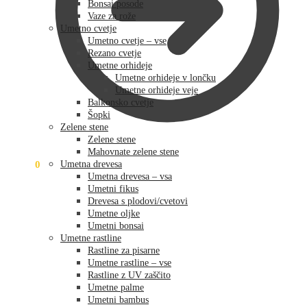
Bonsai posode
Vaze za rože
Umetno cvetje
Umetno cvetje – vse
Rezano cvetje
Umetne orhideje
Umetne orhideje v lončku
Umetne orhideje veje
Balkonsko cvetje
Šopki
Zelene stene
Zelene stene
Mahovnate zelene stene
0,00
€
0
Umetna drevesa
Umetna drevesa – vsa
Umetni fikus
Drevesa s plodovi/cvetovi
Umetne oljke
Umetni bonsai
Umetne rastline
Rastline za pisarne
Umetne rastline – vse
Rastline z UV zaščito
Umetne palme
Umetni bambus