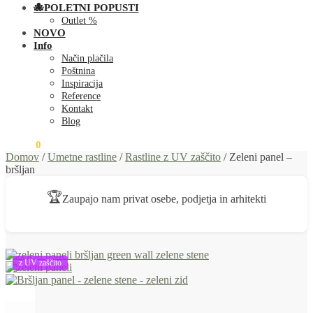
🐙POLETNI POPUSTI
Outlet %
NOVO
Info
Način plačila
Poštnina
Inspiracija
Reference
Kontakt
Blog
0,00
€
0
Domov
/
Umetne rastline
/
Rastline z UV zaščito
/
Zeleni panel –
bršljan
🏆
Zaupajo nam privat osebe, podjetja in arhitekti
z UV zaščito