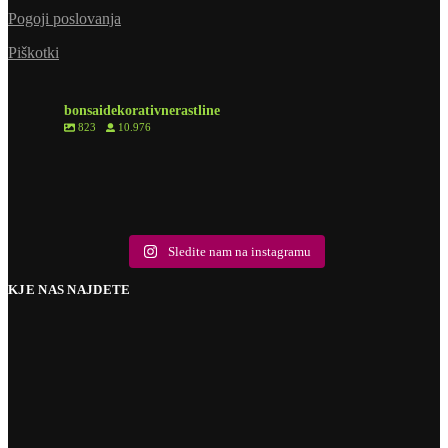
Pogoji poslovanja
Piškotki
bonsaidekorativnerastline
823
10.976
8
0
6
1
6
0
2
0
10
2
9
0
18
0
5
1
10
1
Sledite nam na instagramu
KJE NAS NAJDETE