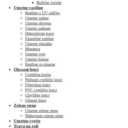
Božične zvezde
Umetne rastline
Rastline z UV zaščito
Umetne palme
Umetna drevesa
Umetni pušpani
Dekorativne trave
Eksotične rastline
Umetne plezalke
Monstera
Umetne veje
Umetni bonsai
Rastline za pisarne
Okrasni lonci
Cvetlična korita
Plehnati cvetlični lonci
Fiberglass lonci
PVC cvetlični lonci
Clayfibre lonci
Glineni lonci
Zelene stene
Umetne zelene stene
Mahovnate zelene stene
Umetno cvetje
Trava na roli