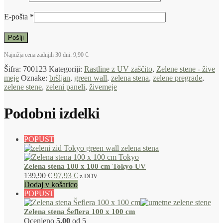
E-pošta
*
Najnižja cena zadnjih 30 dni:
9,90
€
.
Šifra:
700123
Kategoriji:
Rastline z UV zaščito
,
Zelene stene - žive
meje
Oznake:
bršljan
,
green wall
,
zelena stena
,
zelene pregrade
,
zelene stene
,
zeleni paneli
,
živemeje
Podobni izdelki
POPUST
Zelena stena 100 x 100 cm Tokyo UV
139,90
€
97,93
€
z DDV
Dodaj v košarico
POPUST
Zelena stena Šeflera 100 x 100 cm
Ocenjeno
5.00
od 5