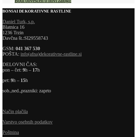
Bodi obveščen o novi zalogi!
BONSAI DEKORATIVNE RASTLINE
Daniel Turk, s.p.
Blatnica 16
1236 Trzin
Davčna št.:SI29558743
GSM:
041 367 530
POŠTA:
info(afna)dekorativne-rastline.si
DELOVNI ČAS:
pon – čet:
9
h –
17
h
pet:
9
h –
15
h
sob.,ned.,prazniki: zaprto
Način plačila
Varstvo osebnih podatkov
Poštnina