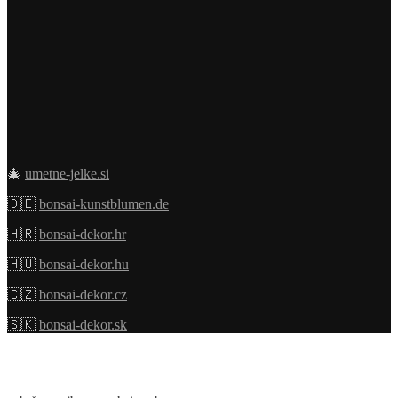
🎄
umetne-jelke.si
🇩🇪
bonsai-kunstblumen.de
🇭🇷
bonsai-dekor.hr
🇭🇺
bonsai-dekor.hu
🇨🇿
bonsai-dekor.cz
🇸🇰
bonsai-dekor.sk