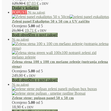
129,90
€
87,03
€
z DDV
Dodaj v košarico
POPUST
Zeleni panel Eukaliptus 50 x 50 cm z UV zaščito
Ocenjeno
5.00
od 5
21,90
€
19,71
€
z DDV
Bodi obveščen o novi zalogi!
Zelena stena 100 x 100 cm mešano zelenje (notranja zelena
stena)
Ocenjeno
5.00
od 5
249,00
€
z DDV
Bodi obveščen o novi zalogi!
Zelene stene: pušpan panel 50 x 50 cm
Ocenjeno
5.00
od 5
18,90
€
z DDV