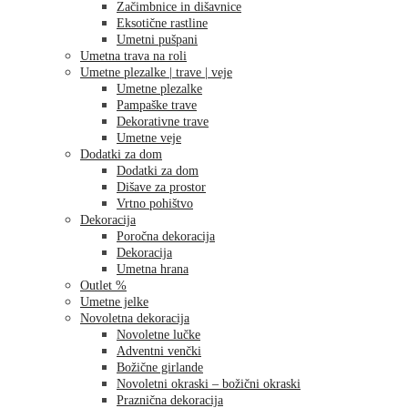
Začimbnice in dišavnice
Eksotične rastline
Umetni pušpani
Umetna trava na roli
Umetne plezalke | trave | veje
Umetne plezalke
Pampaške trave
Dekorativne trave
Umetne veje
Dodatki za dom
Dodatki za dom
Dišave za prostor
Vrtno pohištvo
Dekoracija
Poročna dekoracija
Dekoracija
Umetna hrana
Outlet %
Umetne jelke
Novoletna dekoracija
Novoletne lučke
Adventni venčki
Božične girlande
Novoletni okraski – božični okraski
Praznična dekoracija