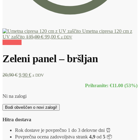
Umetna cipresa 120 cm z
UV zaščito
135,00
€
99,00
€
z DDV
POPUST
Zeleni panel – bršljan
20,90
€
9,90
€
z DDV
Prihranite: €11.00 (53%)
Ni na zalogi
Bodi obveščen o novi zalogi!
Hitra dostava
Rok dostave je povprečno 1 do 3 delovne dni ⏰
Povprečna ocena zadovoljstva strank
4,9
od
5
📦