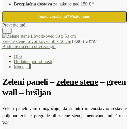
Brezplačna dostava
za nakupe nad 150 €
*
Imate vprašanje? Pišite nam!
Preverite tudi:
Zelene stene Lovorikovec 50 x 50 cm
18,90
€
z DDV
Bodi obveščen o novi zalogi!
Opis
Dodatne podrobnosti
Mnenja
0
Zeleni paneli –
zelene stene
– green
wall – bršljan
Zeleni paneli vam omogočajo, da si hitro in enostavno sestavite
poljubne zelene pregrade ali zelene stene, imenovane tudi Green
Wall.