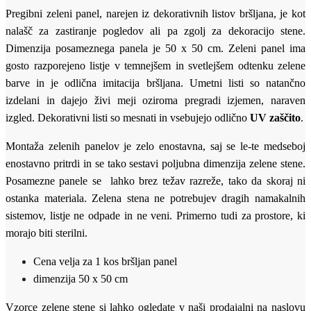
Pregibni zeleni panel, narejen iz dekorativnih listov bršljana, je kot
nalašč za zastiranje pogledov ali pa zgolj za dekoracijo stene.
Dimenzija posameznega panela je 50 x 50 cm. Zeleni panel ima
gosto razporejeno listje v temnejšem in svetlejšem odtenku zelene
barve in je odlična imitacija bršljana. Umetni listi so natančno
izdelani in dajejo živi meji oziroma pregradi izjemen, naraven
izgled. Dekorativni listi so mesnati in vsebujejo odlično
UV zaščito
.
Montaža zelenih panelov je zelo enostavna, saj se le-te medseboj
enostavno pritrdi in se tako sestavi poljubna dimenzija zelene stene.
Posamezne panele se lahko brez težav razreže, tako da skoraj ni
ostanka materiala. Zelena stena ne potrebujev dragih namakalnih
sistemov, listje ne odpade in ne veni. Primerno tudi za prostore, ki
morajo biti sterilni.
Cena velja za 1 kos bršljan panel
dimenzija 50 x 50 cm
Vzorce zelene stene si lahko ogledate v naši prodajalni na naslovu