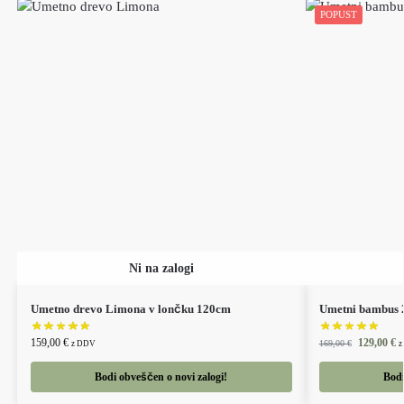
POPUST
Umetno drevo Limona v lončku 120cm
Umetni bambus 
159,00
€
129,00
€
169,00
€
z DDV
z
Bodi obveščen o novi zalogi!
Bodi