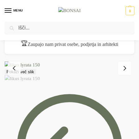
MENU
0
Iskanje
Domov
Umetne rastline
Umetna drevesa
Fikus Lyrata 150 cm figa
/
/
/
🏆
Zaupajo nam privat osebe, podjetja in arhitekti
Pokaži več slik