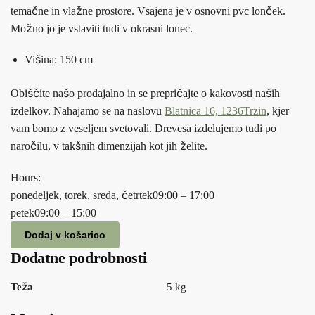
temačne in vlažne prostore. Vsajena je v osnovni pvc lonček.
Možno jo je vstaviti tudi v okrasni lonec.
Višina: 150 cm
Obiščite našo prodajalno in se prepričajte o kakovosti naših
izdelkov. Nahajamo se na naslovu
Blatnica 16, 1236Trzin
, kjer
vam bomo z veseljem svetovali. Drevesa izdelujemo tudi po
naročilu, v takšnih dimenzijah kot jih želite.
Hours:
ponedeljek, torek, sreda, četrtek
09:00 – 17:00
petek
09:00 – 15:00
Dodaj v košarico
Dodatne podrobnosti
Teža
5 kg