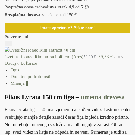
Povprečna ocena zadovoljstva strank
4,9
od
5
📦
Brezplačna dostava
za nakupe nad 150 €
*
Imate vprašanje? Pišite nam!
Preverite tudi:
Cvetlični lonec Rim antracit 40 cm (Ares)
39,53
€
59,00
€
z DDV
Dodaj v košarico
Opis
Dodatne podrobnosti
Mnenja
0
Fikus Lyrata 150 cm figa –
umetna drevesa
Fikus Lyrata figa 150 ima izjemen realističen videz. Listi in steblo
vsebujejo manjše detajle zaradi česar figa izgleda izredno pristno.
Ne potrebuje nobenega vzdrževanja ali pogojev za rast. Ohrani
lep, svež videz in listje ne odpada in ne veni. Primerna je tudi za