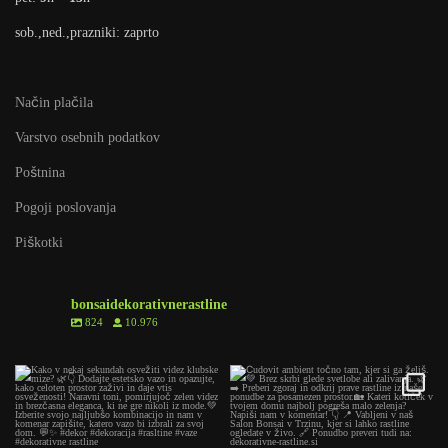
sob.,ned.,prazniki: zaprto
Način plačila
Varstvo osebnih podatkov
Poštnina
Pogoji poslovanja
Piškotki
bonsaidekorativnerastline
824
10.976