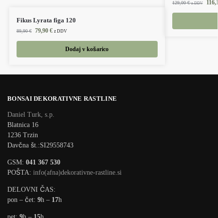
116,
129,00
€
z DDV
Fikus Lyrata figa 120
79,90
€
89,90
€
z DDV
Dodaj v košarico
BONSAI DEKORATIVNE RASTLINE
Daniel Turk, s.p.
Blatnica 16
1236 Trzin
Davčna št.:SI29558743
GSM:
041 367 530
POŠTA:
info(afna)dekorativne-rastline.si
DELOVNI ČAS:
pon – čet:
9
h –
17
h
pet:
9
h –
15
h