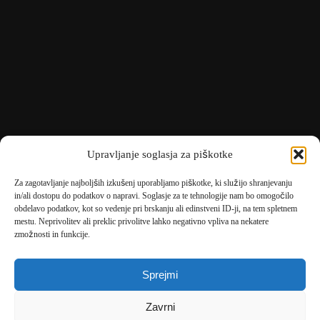
Upravljanje soglasja za piškotke
Za zagotavljanje najboljših izkušenj uporabljamo piškotke, ki služijo shranjevanju
in/ali dostopu do podatkov o napravi. Soglasje za te tehnologije nam bo omogočilo
obdelavo podatkov, kot so vedenje pri brskanju ali edinstveni ID-ji, na tem spletnem
mestu. Neprivolitev ali preklic privolitve lahko negativno vpliva na nekatere
🎄
umetne-jelke.si
zmožnosti in funkcije.
🇩🇪
bonsai-kunstblumen.de
Sprejmi
🇭🇷
bonsai-dekor.hr
Zavrni
🇭🇺
bonsai-dekor.hu