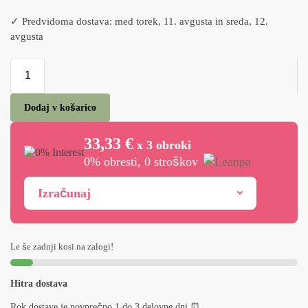
✓ Predvidoma dostava: med torek, 11. avgusta in sreda, 12.
avgusta
Dodaj v košarico
33,33 €
x 3 obroki
0% obresti, 0 stroškov
Izračunaj
Le še zadnji kosi na zalogi!
Hitra dostava
Rok dostave je povprečno 1 do 3 delovne dni ⏰