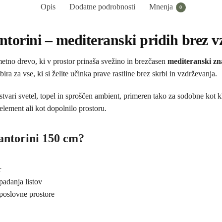
Opis
Dodatne podrobnosti
Mnenja
0
orini – mediteranski pridih brez v
etno drevo, ki v prostor prinaša svežino in brezčasen
mediteranski zn
a za vse, ki si želite učinka prave rastline brez skrbi in vzdrževanja.
tvari svetel, topel in sproščen ambient, primeren tako za sodobne kot 
lement ali kot dopolnilo prostoru.
antorini 150 cm?
r
padanja listov
poslovne prostore