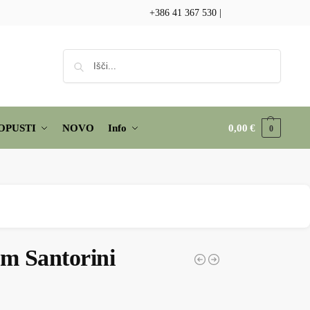
+386 41 367 530
|
Iskanje
OPUSTI
NOVO
Info
0,00
€
0
m Santorini