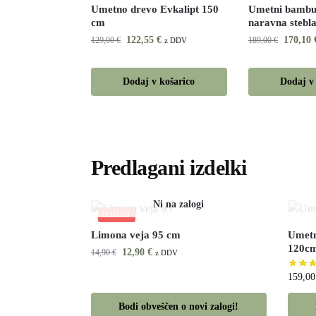
Umetno drevo Evkalipt 150
Umetni bambu
cm
naravna stebl
122,55
€
170,10
129,00
€
189,00
€
z DDV
Dodaj v košarico
Dodaj v
Predlagani izdelki
POPUST
Limona veja 95 cm
Umetn
120c
12,90
€
14,90
€
z DDV
159,0
Bodi obveščen o novi zalogi!