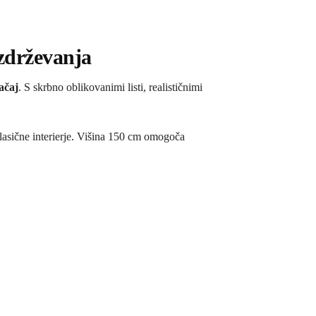
zdrževanja
ačaj
. S skrbno oblikovanimi listi, realističnimi
klasične interierje. Višina 150 cm omogoča