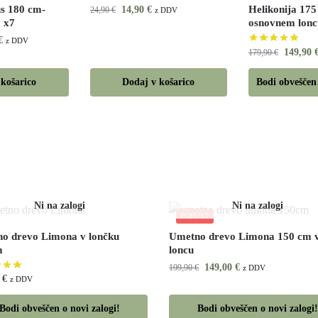
s 180 cm-
Helikonija 175
14,90
€
24,90
€
z DDV
a x7
osnovnem lonc
€
z DDV
149,90
179,90
€
 košarico
Dodaj v košarico
Bodi obveščen 
POPUST
o drevo Limona v lončku
Umetno drevo Limona 150 cm 
m
loncu
149,00
€
199,90
€
z DDV
0
€
z DDV
Bodi obveščen o novi zalogi!
Bodi obveščen o novi zalogi!