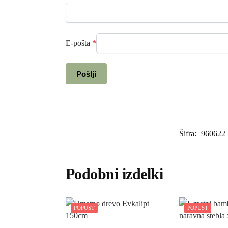
E-pošta
*
Šifra:
960622
Podobni izdelki
POPUST
POPUST