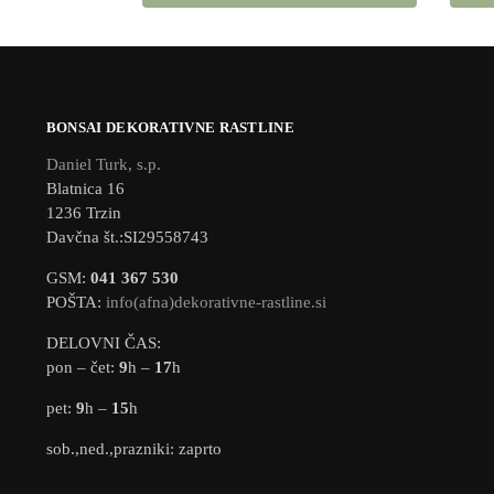
BONSAI DEKORATIVNE RASTLINE
Daniel Turk, s.p.
Blatnica 16
1236 Trzin
Davčna št.:SI29558743
GSM:
041 367 530
POŠTA:
info(afna)dekorativne-rastline.si
DELOVNI ČAS:
pon – čet:
9
h –
17
h
pet:
9
h –
15
h
sob.,ned.,prazniki: zaprto