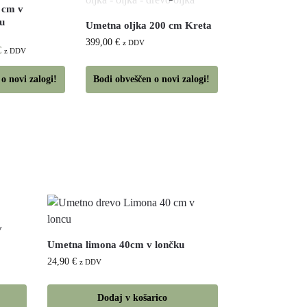
 cm v
u
Umetna oljka 200 cm Kreta
399,00
€
z DDV
€
z DDV
o novi zalogi!
Bodi obveščen o novi zalogi!
v
Umetna limona 40cm v lončku
24,90
€
z DDV
Dodaj v košarico