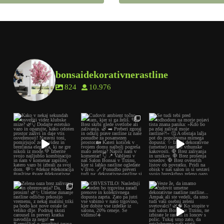
bonsaidekorativnerastline
824
10.976