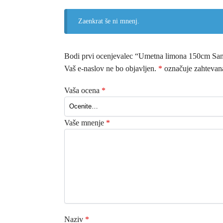
Zaenkrat še ni mnenj.
Bodi prvi ocenjevalec “Umetna limona 150cm San
Vaš e-naslov ne bo objavljen.
*
označuje zahtevana
Vaša ocena
*
Vaše mnenje
*
Naziv
*