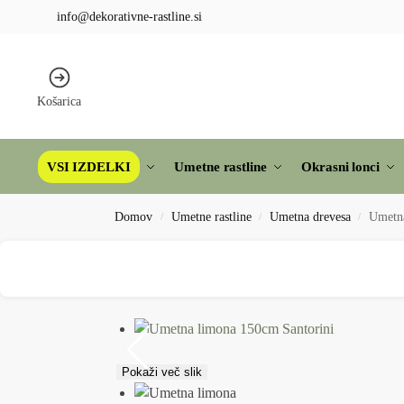
info@dekorativne-rastline.si
Košarica
VSI IZDELKI
Umetne rastline
Okrasni lonci
Domov
Umetne rastline
Umetna drevesa
Umetna
/
/
/
Pokaži več slik