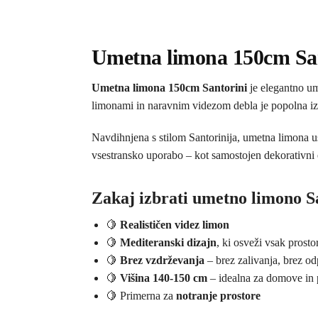
Umetna limona 150cm Sant
Umetna limona 150cm
Santorini
je elegantno um
limonami in naravnim videzom debla je popolna izbir
Navdihnjena s stilom Santorinija, umetna limona us
vsestransko uporabo – kot samostojen dekorativni e
Zakaj izbrati umetno limono S
🍋
Realističen videz limon
🍋
Mediteranski dizajn
, ki osveži vsak prosto
🍋
Brez vzdrževanja
– brez zalivanja, brez od
🍋
Višina 140-150 cm
– idealna za domove in 
🍋 Primerna za
notranje prostore