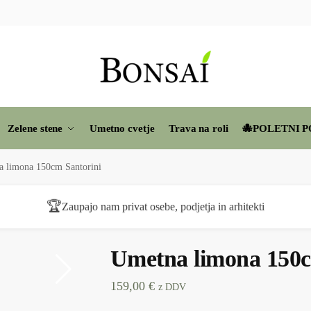
Zelene stene
Umetno cvetje
Trava na roli
🐙POLETNI P
 limona 150cm Santorini
🏆
Zaupajo nam privat osebe, podjetja in arhitekti
Umetna limona 150c
159,00
€
z DDV