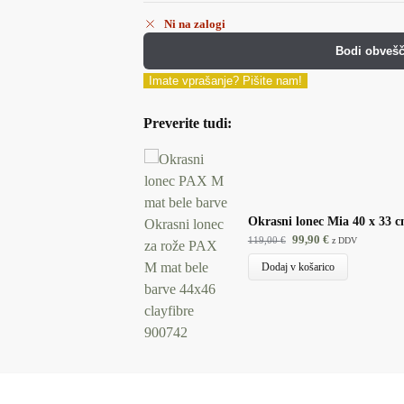
Ni na zalogi
Bodi obvešč
Imate vprašanje? Pišite nam!
Preverite tudi:
Okrasni lonec Mia 40 x 33 c
99,90
€
119,00
€
z DDV
Dodaj v košarico