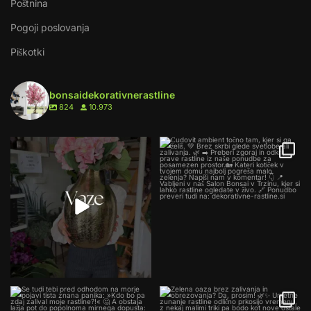
Poštnina
Pogoji poslovanja
Piškotki
bonsaidekorativnerastline
824
10.973