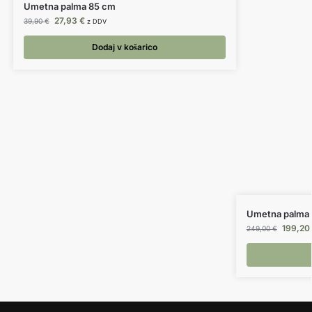
Umetna palma 85 cm
27,93
€
39,90
€
z DDV
Dodaj v košarico
Umetna palma 
199,20
249,00
€