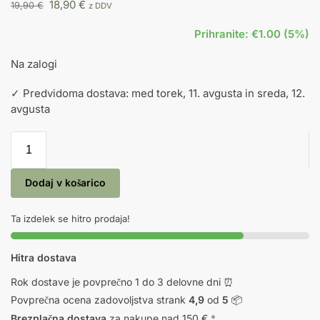
18,90
€
19,90
€
z DDV
Prihranite: €1.00 (5%)
Na zalogi
✓ Predvidoma dostava: med torek, 11. avgusta in sreda, 12.
avgusta
Dodaj v košarico
Ta izdelek se hitro prodaja!
Hitra dostava
Rok dostave je povprečno 1 do 3 delovne dni ⏰
Povprečna ocena zadovoljstva strank
4,9
od
5
📦
Brezplačna dostava
za nakupe nad 150 €
*