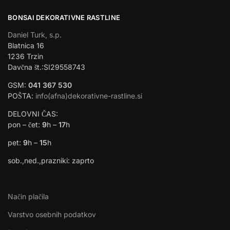
BONSAI DEKORATIVNE RASTLINE
Daniel Turk, s.p.
Blatnica 16
1236 Trzin
Davčna št.:SI29558743
GSM:
041 367 530
POŠTA:
info(afna)dekorativne-rastline.si
DELOVNI ČAS:
pon – čet:
9
h –
17
h
pet:
9
h –
15
h
sob.,ned.,prazniki: zaprto
Način plačila
Varstvo osebnih podatkov