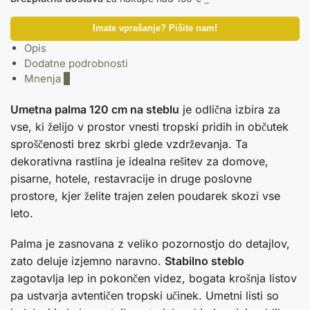
Imate vprašanje? Pišite nam!
Opis
Dodatne podrobnosti
Mnenja
0
Umetna palma 120 cm na steblu
je odlična izbira za
vse, ki želijo v prostor vnesti tropski pridih in občutek
sproščenosti brez skrbi glede vzdrževanja. Ta
dekorativna rastlina je idealna rešitev za domove,
pisarne, hotele, restavracije in druge poslovne
prostore, kjer želite trajen zelen poudarek skozi vse
leto.
Palma je zasnovana z veliko pozornostjo do detajlov,
zato deluje izjemno naravno.
Stabilno steblo
zagotavlja lep in pokončen videz, bogata krošnja listov
pa ustvarja avtentičen tropski učinek. Umetni listi so