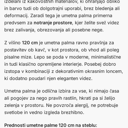
izdelani iz kakovostnih materialov, ki ohranjajo obliko
in barvo tudi ob dolgotrajni uporabi, brez bledenja ali
deformacij. Zaradi tega je umetna palma primerna
predvsem za
notranje prostore
, kjer želite svež videz
brez zalivanja, obrezovanja ali posebne nege.
Z višino
120 cm
je umetna palma ravno pravšnja za
postavitev ob kavč, v kot prostora, ob vhod ali poleg
pisalne mize. Lepo se poda v moderne, minimalistične
in tudi klasično opremljene interierje. Posebej dobro
izstopa v kombinaciji z dekorativnim okrasnim loncem,
ki dodatno poudari njen eleganten videz.
Umetna palma je odlična izbira za vse, ki nimajo časa
ali pogojev za nego pravih rastlin, hkrati pa si želijo
zelenja v prostoru. Ne povzroča alergij, ne potrebuje
svetlobe in vedno izgleda brezhibno.
Prednosti umetne palme 120 cm na steblu: