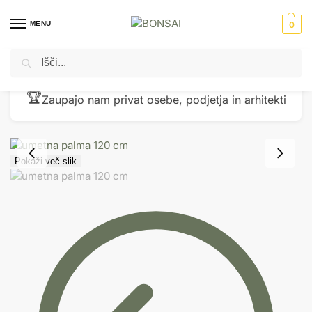
MENU
0
Iskanje
Domov
Umetne rastline
Umetne palme
Umetna palma 120 cm na steblu
/
/
/
🏆
Zaupajo nam privat osebe, podjetja in arhitekti
Pokaži več slik