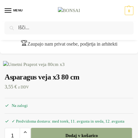
MENU
0
Iskanje
Domov
Umetne rastline
Umetne veje
Asparagus veja x3 80 cm
/
/
/
🏆
Zaupajo nam privat osebe, podjetja in arhitekti
Asparagus veja x3 80 cm
3,55
€
z DDV
Na zalogi
✓ Predvidoma dostava: med torek, 11. avgusta in sreda, 12. avgusta
Dodaj v košarico