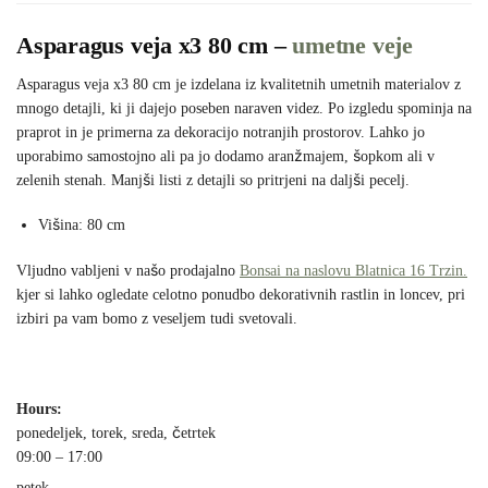
Asparagus veja x3 80 cm –
umetne veje
Asparagus veja x3 80 cm je izdelana iz kvalitetnih umetnih materialov z
mnogo detajli, ki ji dajejo poseben naraven videz. Po izgledu spominja na
praprot in je primerna za dekoracijo notranjih prostorov. Lahko jo
uporabimo samostojno ali pa jo dodamo aranžmajem, šopkom ali v
zelenih stenah. Manjši listi z detajli so pritrjeni na daljši pecelj.
Višina: 80 cm
Vljudno vabljeni v našo prodajalno
Bonsai na naslovu Blatnica 16 Trzin.
kjer si lahko ogledate celotno ponudbo dekorativnih rastlin in loncev, pri
izbiri pa vam bomo z veseljem tudi svetovali.
Hours:
ponedeljek, torek, sreda, četrtek
09:00 – 17:00
petek