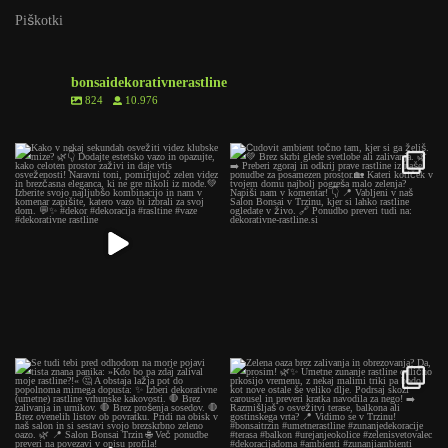
Piškotki
bonsaidekorativnerastline
824
10.976