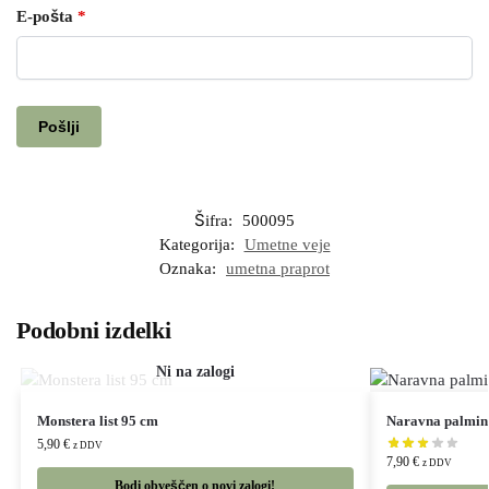
E-pošta
*
Šifra:
500095
Kategorija:
Umetne veje
Oznaka:
umetna praprot
Podobni izdelki
Monstera list 95 cm
Naravna palmina
5,90
€
z DDV
7,90
€
z DDV
Bodi obveščen o novi zalogi!