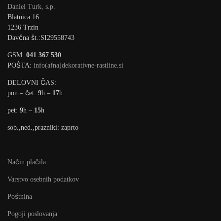
Daniel Turk, s.p.
Blatnica 16
1236 Trzin
Davčna št.:SI29558743
GSM:
041 367 530
POŠTA:
info(afna)dekorativne-rastline.si
DELOVNI ČAS:
pon – čet:
9
h –
17
h
pet:
9
h –
15
h
sob.,ned.,prazniki: zaprto
Način plačila
Varstvo osebnih podatkov
Poštnina
Pogoji poslovanja