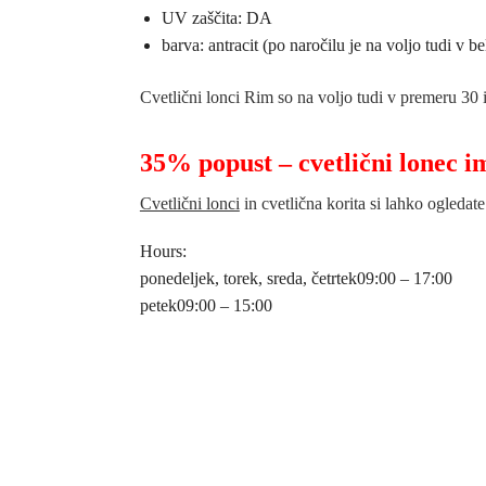
UV zaščita: DA
barva: antracit (po naročilu je na voljo tudi v be
Cvetlični lonci Rim so na voljo tudi v premeru 30 i
35% popust – cvetlični lonec i
Cvetlični lonci
in cvetlična korita si lahko ogledat
Hours:
ponedeljek, torek, sreda, četrtek
09:00 – 17:00
petek
09:00 – 15:00