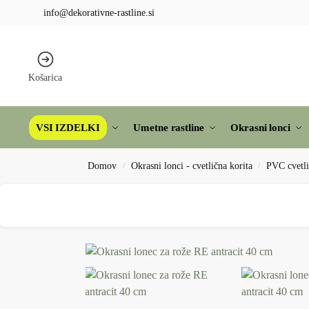
info@dekorativne-rastline.si
Košarica
VSI IZDELKI
Umetne rastline
Okrasni lonci
Domov
Okrasni lonci - cvetlična korita
PVC cvetli
/
/