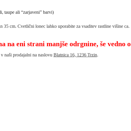
li, taupe ali “zarjaveni” barvi)
n 35 cm. Cvetlični lonec lahko uporabite za vsaditev rastline višine ca
ma na eni strani manjše odrgnine, še vedno o
e v naši prodajalni na naslovu
Blatnica 16, 1236 Trzin
.