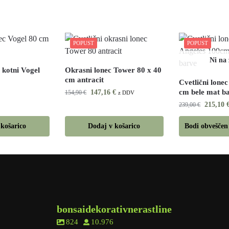
POPUST
POPUST
c kotni Vogel
Okrasni lonec Tower 80 x 40
cm antracit
Cvetlični lone
cm bele mat b
147,16
€
154,90
€
z DDV
215,10
239,00
€
 košarico
Dodaj v košarico
Bodi obveščen 
bonsaidekorativnerastline
824
10.976