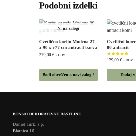
Podobni izdelki
Cvetlično korito Modena 27
Cvetlični lone
x 90 x v77 cm antracit barva
80 antracit
279,00
€
z DDV
129,00
€
z DDV
Bodi obveščen o novi zalogi!
Dodaj v
BONSAI DEKORATIVNE RASTLINE
Daniel Turk, s.p.
Blatnica 16