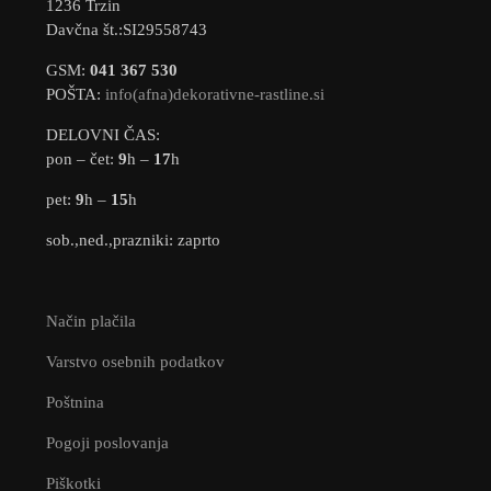
1236 Trzin
Davčna št.:SI29558743
GSM:
041 367 530
POŠTA:
info(afna)dekorativne-rastline.si
DELOVNI ČAS:
pon – čet:
9
h –
17
h
pet:
9
h –
15
h
sob.,ned.,prazniki: zaprto
Način plačila
Varstvo osebnih podatkov
Poštnina
Pogoji poslovanja
Piškotki