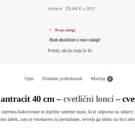
19,44
€
29,90
€
z DDV
Ni na zalogi
Bodi obveščen o novi zalogi!
Pohiti, akcija traja le še:
Opis
Dodatne podrobnosti
Mnenja
0
 antracit 40 cm –
cvetlični lonci
– cve
z izjemno kakovostne in trpežne umetne mase, ki je odporna na udarce 
no lahek, zato je enostaven za prenašanje, seveda ga lahko na licu mes