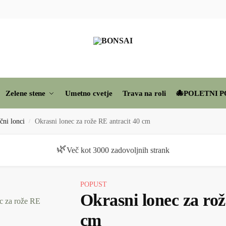
Zelene stene
Umetno cvetje
Trava na roli
🐙POLETNI P
čni lonci
Okrasni lonec za rože RE antracit 40 cm
/
🏆
Zaupajo nam privat osebe, podjetja in arhitekti
POPUST
Okrasni lonec za rož
cm