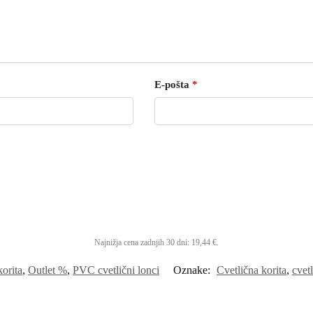
E-pošta
*
Najnižja cena zadnjih 30 dni:
19,44
€
.
korita
,
Outlet %
,
PVC cvetlični lonci
Oznake:
Cvetlična korita
,
cvetl