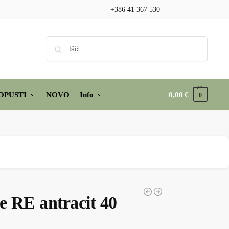
+386 41 367 530
|
Iskanje
OPUSTI
NOVO
Info
0,00
€
0
e RE antracit 40