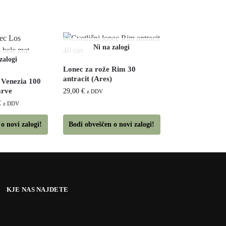
Lonec za rože Rim 30
antracit (Ares)
c Venezia 100
arve
29,00
€
z DDV
€
z DDV
o novi zalogi!
Bodi obveščen o novi zalogi!
KJE NAS NAJDETE