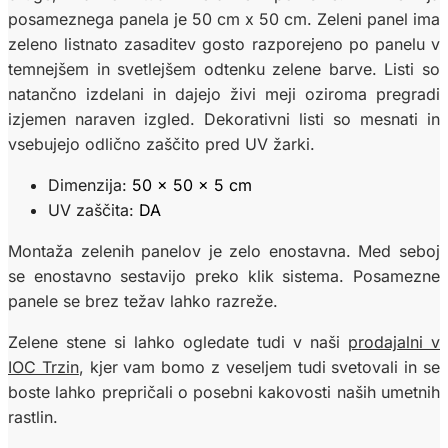
posameznega panela je 50 cm x 50 cm. Zeleni panel ima
zeleno listnato zasaditev gosto razporejeno po panelu v
temnejšem in svetlejšem odtenku zelene barve. Listi so
natančno izdelani in dajejo živi meji oziroma pregradi
izjemen naraven izgled. Dekorativni listi so mesnati in
vsebujejo odlično zaščito pred UV žarki.
Dimenzija:
50 x 50 x 5 cm
UV zaščita:
DA
Montaža zelenih panelov je zelo enostavna. Med seboj
se enostavno sestavijo preko klik sistema. Posamezne
panele se brez težav lahko razreže.
Zelene stene si lahko ogledate tudi v naši
prodajalni v
IOC Trzin
, kjer vam bomo z veseljem tudi svetovali in se
boste lahko prepričali o posebni kakovosti naših umetnih
rastlin.