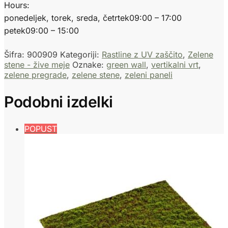
Hours:
ponedeljek, torek, sreda, četrtek
09:00 – 17:00
petek
09:00 – 15:00
Šifra:
900909
Kategoriji:
Rastline z UV zaščito
,
Zelene
stene - žive meje
Oznake:
green wall
,
vertikalni vrt
,
zelene pregrade
,
zelene stene
,
zeleni paneli
Podobni izdelki
POPUST