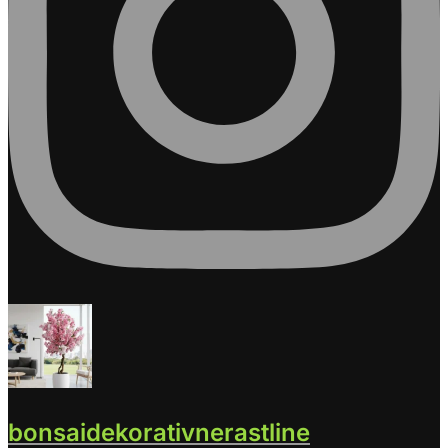
bonsaidekorativnerastline