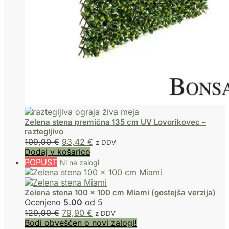
Zelena stena premična 135 cm UV Lovorikovec –
raztegljivo
109,90
€
93,42
€
z DDV
Dodaj v košarico
POPUST
Zelena stena 100 x 100 cm Miami (gostejša verzija)
Ocenjeno
5.00
od 5
129,90
€
79,90
€
z DDV
Bodi obveščen o novi zalogi!