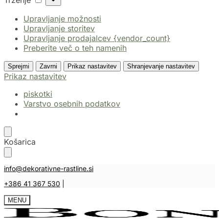
Trženje
Upravljanje možnosti
Upravljanje storitev
Upravljanje prodajalcev {vendor_count}
Preberite več o teh namenih
Sprejmi
Zavrni
Prikaz nastavitev
Shranjevanje nastavitev
Prikaz nastavitev
piskotki
Varstvo osebnih podatkov
Košarica
info@dekorativne-rastline.si
+386 41 367 530
|
MENU