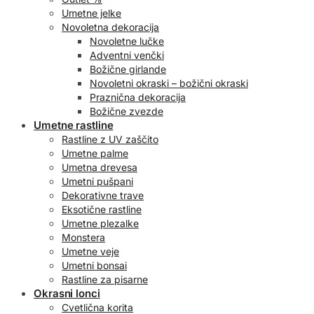
Umetne jelke
Novoletna dekoracija
Novoletne lučke
Adventni venčki
Božične girlande
Novoletni okraski – božični okraski
Praznična dekoracija
Božične zvezde
Umetne rastline
Rastline z UV zaščito
Umetne palme
Umetna drevesa
Umetni pušpani
Dekorativne trave
Eksotične rastline
Umetne plezalke
Monstera
Umetne veje
Umetni bonsai
Rastline za pisarne
Okrasni lonci
Cvetlična korita