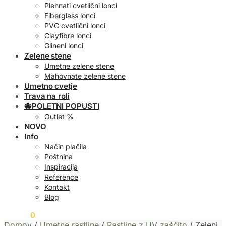
Plehnati cvetlični lonci
Fiberglass lonci
PVC cvetlični lonci
Clayfibre lonci
Glineni lonci
Zelene stene
Umetne zelene stene
Mahovnate zelene stene
Umetno cvetje
Trava na roli
🐙POLETNI POPUSTI
Outlet %
NOVO
Info
Način plačila
Poštnina
Inspiracija
Reference
Kontakt
Blog
0,00
€
0
Domov
/
Umetne rastline
/
Rastline z UV zaščito
/
Zeleni