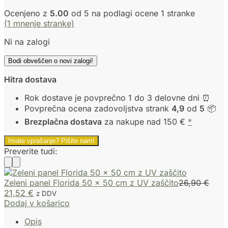
Ocenjeno z
5.00
od 5 na podlagi ocene
1
stranke
(
1
mnenje stranke)
Ni na zalogi
Bodi obveščen o novi zalogi!
Hitra dostava
Rok dostave je povprečno 1 do 3 delovne dni ⏰
Povprečna ocena zadovoljstva strank
4,9
od
5
📦
Brezplačna dostava
za nakupe nad 150 €
*
Imate vprašanje? Pišite nam!
Preverite tudi:
Zeleni panel Florida 50 x 50 cm z UV zaščito
26,90
€
21,52
€
z DDV
Dodaj v košarico
Opis