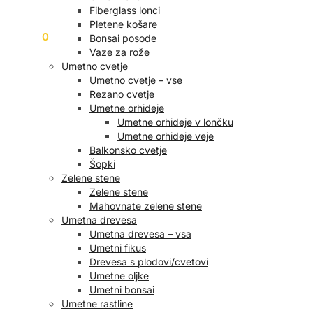
Fiberglass lonci
Pletene košare
0,00
€
0
Bonsai posode
Vaze za rože
Umetno cvetje
Umetno cvetje – vse
Rezano cvetje
Umetne orhideje
Umetne orhideje v lončku
Umetne orhideje veje
Balkonsko cvetje
Šopki
Zelene stene
Zelene stene
Mahovnate zelene stene
Umetna drevesa
Umetna drevesa – vsa
Umetni fikus
Drevesa s plodovi/cvetovi
Umetne oljke
Umetni bonsai
Umetne rastline