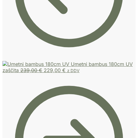
Umetni bambus 180cm UV
zaščita
239,00
€
229,00
€
z DDV