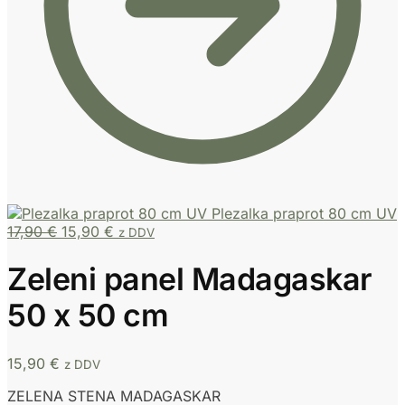
Plezalka praprot 80 cm UV
17,90
€
15,90
€
z DDV
Zeleni panel Madagaskar
50 x 50 cm
15,90
€
z DDV
ZELENA STENA MADAGASKAR