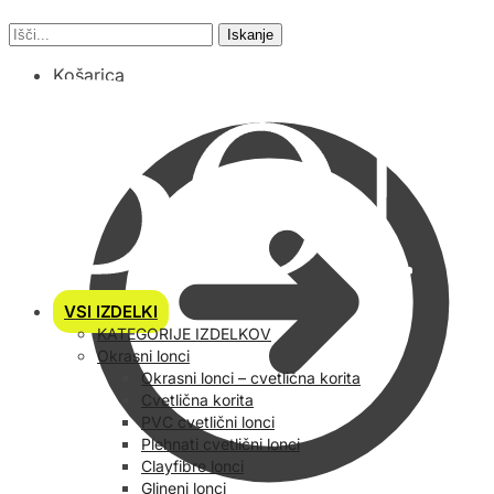
Iskanje
Košarica
VSI IZDELKI
KATEGORIJE IZDELKOV
Okrasni lonci
Okrasni lonci – cvetlična korita
Cvetlična korita
PVC cvetlični lonci
Plehnati cvetlični lonci
Clayfibre lonci
Glineni lonci