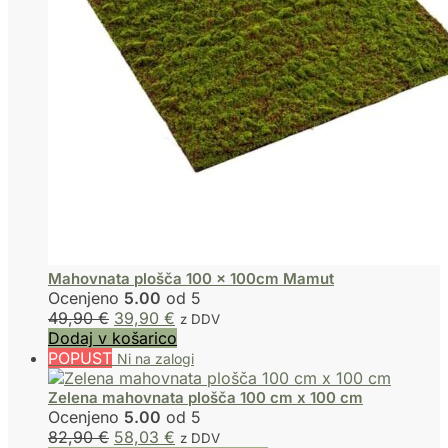
Mahovnata plošča 100 x 100cm Mamut
Ocenjeno
5.00
od 5
49,90
€
39,90
€
z DDV
Dodaj v košarico
POPUST
Zelena mahovnata plošča 100 cm x 100 cm
Ocenjeno
5.00
od 5
82,90
€
58,03
€
z DDV