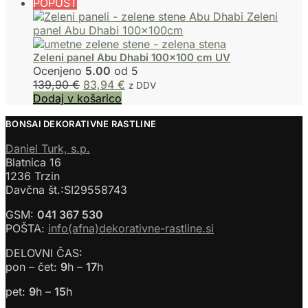
POPUST
Zeleni panel Abu Dhabi 100×100 cm UV
Ocenjeno
5.00
od 5
139,90
€
83,94
€
z DDV
Dodaj v košarico
BONSAI DEKORATIVNE RASTLINE
Daniel Turk, s.p.
Blatnica 16
1236 Trzin
Davčna št.:SI29558743
GSM:
041 367 530
POŠTA:
info(afna)dekorativne-rastline.si
DELOVNI ČAS:
pon – čet:
9
h –
17
h
pet:
9
h –
15
h