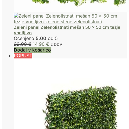
Zeleni panel Zelenolistnati mešan 50 x 50 cm težje
vnetljivo
Ocenjeno
5.00
od 5
22,90
€
14,90
€
z DDV
Dodaj v košarico
POPUST