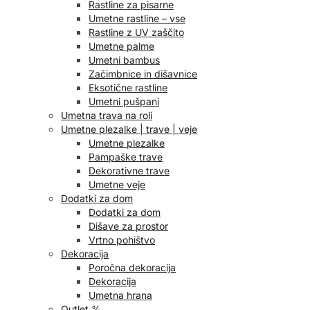
Rastline za pisarne
Umetne rastline – vse
Rastline z UV zaščito
Umetne palme
Umetni bambus
Začimbnice in dišavnice
Eksotične rastline
Umetni pušpani
Umetna trava na roli
Umetne plezalke | trave | veje
Umetne plezalke
Pampaške trave
Dekorativne trave
Umetne veje
Dodatki za dom
Dodatki za dom
Dišave za prostor
Vrtno pohištvo
Dekoracija
Poročna dekoracija
Dekoracija
Umetna hrana
Outlet %