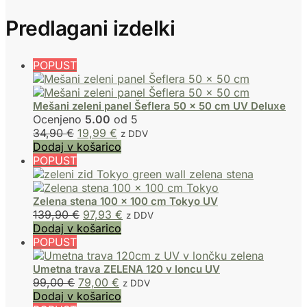
Predlagani izdelki
POPUST
Mešani zeleni panel Šeflera 50 x 50 cm UV Deluxe
Ocenjeno
5.00
od 5
34,90
€
19,99
€
z DDV
Dodaj v košarico
POPUST
Zelena stena 100 x 100 cm Tokyo UV
139,90
€
97,93
€
z DDV
Dodaj v košarico
POPUST
Umetna trava ZELENA 120 v loncu UV
99,00
€
79,00
€
z DDV
Dodaj v košarico