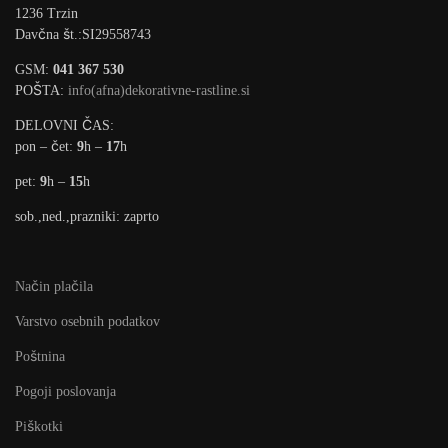
1236 Trzin
Davčna št.:SI29558743
GSM:
041 367 530
POŠTA:
info(afna)dekorativne-rastline.si
DELOVNI ČAS:
pon – čet:
9
h –
17
h
pet:
9
h –
15
h
sob.,ned.,prazniki: zaprto
Način plačila
Varstvo osebnih podatkov
Poštnina
Pogoji poslovanja
Piškotki