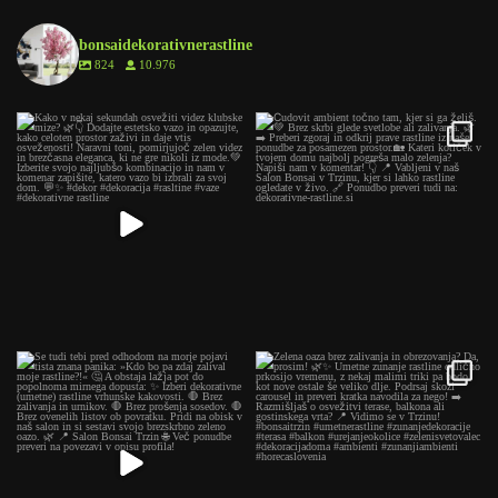
bonsaidekorativnerastline
824
10.976