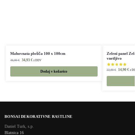
Mahovnata plošča 100 x 100cm
Zeleni panel Zel
vnetljivo
34,93
€
49,90
€
z DDV
14,90
€
22,90
€
z D
Dodaj v košarico
BONSAI DEKORATIVNE RASTLINE
Daniel Turk, s.p.
Blatnica 16