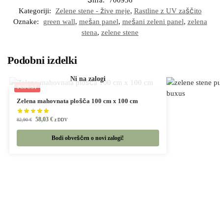
Šifra:
700956
Kategoriji:
Zelene stene - žive meje
,
Rastline z UV zaščito
Oznake:
green wall
,
mešan panel
,
mešani zeleni panel
,
zelena
stena
,
zelene stene
Podobni izdelki
POPUST
Zelena mahovnata plošča 100 cm x 100 cm
58,03
€
82,90
€
z DDV
Bodi obveščen o novi zalogi!