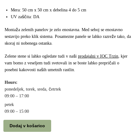
Mera: 50 cm x 50 cm x debelina 4 do 5 cm
UV zaščita: DA
Montaža zelenih panelov je zelo enostavna. Med seboj se enostavno
sestavijo preko klik sistema. Posamezne panele se lahko razreže tako, da
skoraj ni nobenega ostanka.
Zelene stene si lahko ogledate tudi v naši
prodajalni v IOC Trzin
, kjer
vam bomo z veseljem tudi svetovali in se boste lahko prepričali o
posebni kakovosti naših umetnih rastlin.
Hours:
ponedeljek, torek, sreda, četrtek
09:00 – 17:00
petek
09:00 – 15:00
Dodaj v košarico