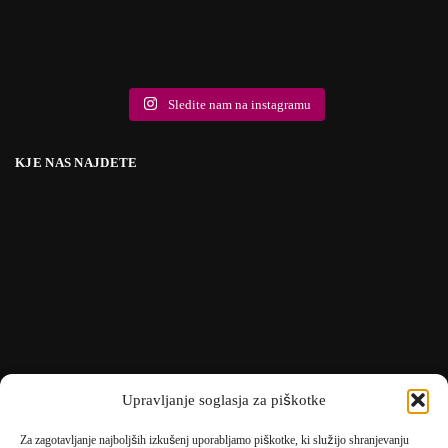
Sledite nam na instagramu
KJE NAS NAJDETE
Upravljanje soglasja za piškotke
Za zagotavljanje najboljših izkušenj uporabljamo piškotke, ki služijo shranjevanju