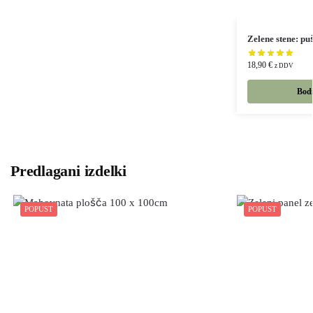
Zelene stene: pu
18,90
€
z DDV
Bodi
Predlagani izdelki
POPUST
POPUST