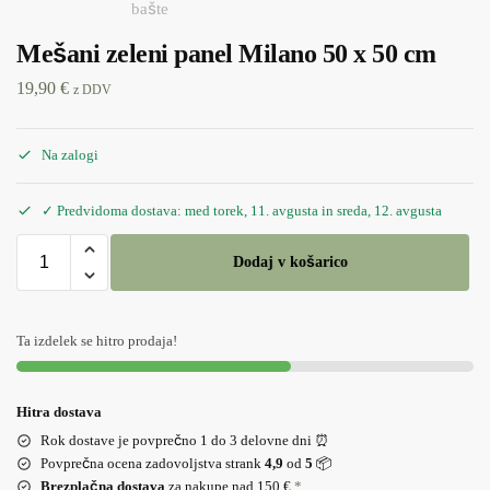
Mešani zeleni panel Milano 50 x 50 cm
19,90
€
z DDV
Na zalogi
✓ Predvidoma dostava: med torek, 11. avgusta in sreda, 12. avgusta
Dodaj v košarico
Ta izdelek se hitro prodaja!
Hitra dostava
Rok dostave je povprečno 1 do 3 delovne dni ⏰
Povprečna ocena zadovoljstva strank
4,9
od
5
📦
Brezplačna dostava
za nakupe nad 150 €
*