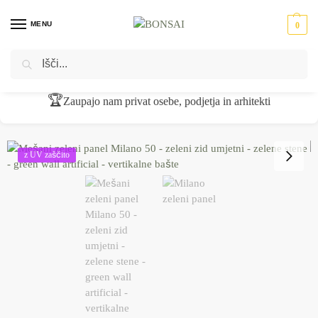
MENU
0
Iskanje
Domov
Umetne rastline
Rastline z UV zaščito
Mešani zeleni panel Milano 50 x 50 cm
/
/
/
🏆
Zaupajo nam privat osebe, podjetja in arhitekti
z UV zaščito